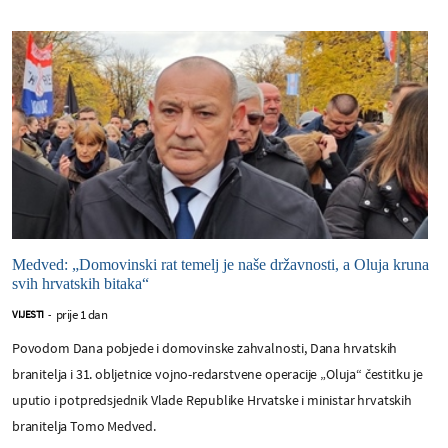
Medved: „Domovinski rat temelj je naše državnosti, a Oluja kruna
svih hrvatskih bitaka“
prije 1 dan
VIJESTI
-
Povodom Dana pobjede i domovinske zahvalnosti, Dana hrvatskih
branitelja i 31. obljetnice vojno-redarstvene operacije „Oluja“ čestitku je
uputio i potpredsjednik Vlade Republike Hrvatske i ministar hrvatskih
branitelja Tomo Medved.