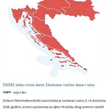
DHMZ izdao crveni alarm: Ekstremne vrućine danas i sutra
prije 1 dan
VIJESTI
-
Državni hidrometeorološki zavod izdao je za danas i sutra, 5. i 6. kolovoza
2026. godine, crveno upozorenje za cijelu Hrvatsku zbog iznimno visokih