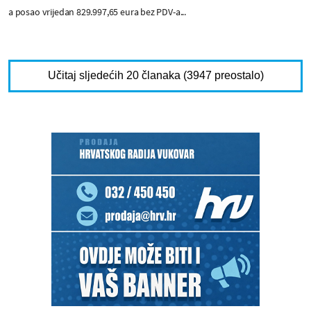
a posao vrijedan 829.997,65 eura bez PDV-a...
Učitaj sljedećih 20 članaka (3947 preostalo)