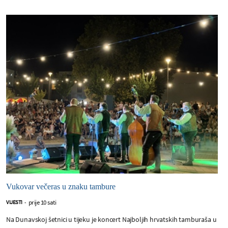
Vukovar večeras u znaku tambure
prije 10 sati
VIJESTI
-
Na Dunavskoj šetnici u tijeku je koncert Najboljih hrvatskih tamburaša u