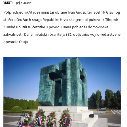
prije 20 sati
VIJESTI
-
Potpredsjednik Vlade i ministar obrane Ivan Anušić te načelnik Glavnog
stožera Oružanih snaga Republike Hrvatske general-pukovnik Tihomir
Kundid uputili su čestitke u povodu Dana pobjede i domovinske
zahvalnosti, Dana hrvatskih branitelja i 31. obljetnice vojno-redarstvene
operacije Oluja.