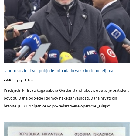
Jandroković: Dan pobjede pripada hrvatskim braniteljima
prije 1 dan
VIJESTI
-
Predsjednik Hrvatskoga sabora Gordan Jandroković uputio je čestitku u
povodu Dana pobjede i domovinske zahvalnosti, Dana hrvatskih
branitelja i 31. obljetnice vojno-redarstvene operacije „Oluja“.