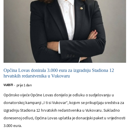
Općina Lovas donirala 3.000 eura za izgradnju Stadiona 12
hrvatskih redarstvenika u Vukovaru
prije 1 dan
VIJESTI
-
Općinsko vijeće Općine Lovas donijelo je odluku o sudjelovanju u
donatorskoj kampanji „I ti si Vukovar“, kojom se prikupljaju sredstva za
izgradnju Stadiona 12 hrvatskih redarstvenika u Vukovaru. Sukladno
donesenoj odluci, Općina Lovas uplatila je donacijski paket u vrijednosti
3.000 eura.