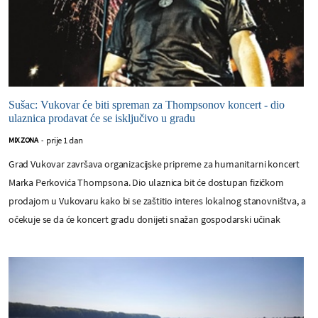
Sušac: Vukovar će biti spreman za Thompsonov koncert - dio
ulaznica prodavat će se isključivo u gradu
prije 1 dan
MIX ZONA
-
Grad Vukovar završava organizacijske pripreme za humanitarni koncert
Marka Perkovića Thompsona. Dio ulaznica bit će dostupan fizičkom
prodajom u Vukovaru kako bi se zaštitio interes lokalnog stanovništva, a
očekuje se da će koncert gradu donijeti snažan gospodarski učinak