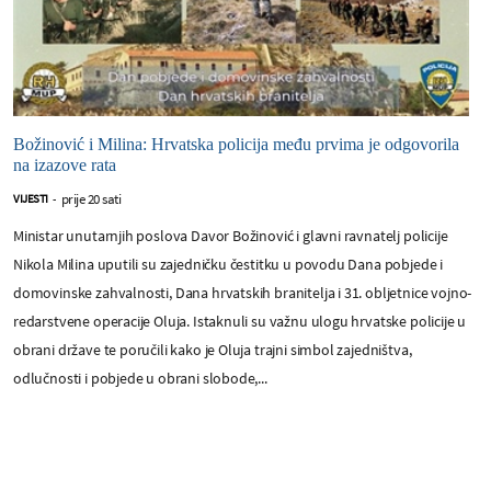
Božinović i Milina: Hrvatska policija među prvima je odgovorila
na izazove rata
prije 20 sati
VIJESTI
-
Ministar unutarnjih poslova Davor Božinović i glavni ravnatelj policije
Nikola Milina uputili su zajedničku čestitku u povodu Dana pobjede i
domovinske zahvalnosti, Dana hrvatskih branitelja i 31. obljetnice vojno-
redarstvene operacije Oluja. Istaknuli su važnu ulogu hrvatske policije u
obrani države te poručili kako je Oluja trajni simbol zajedništva,
odlučnosti i pobjede u obrani slobode,...