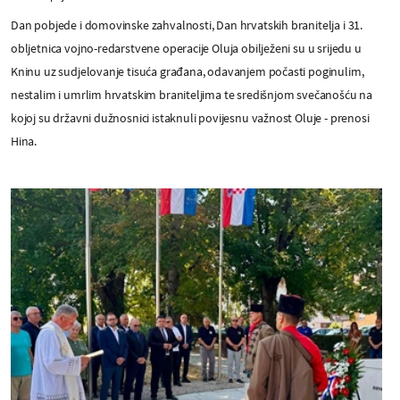
Dan pobjede i domovinske zahvalnosti, Dan hrvatskih branitelja i 31.
obljetnica vojno-redarstvene operacije Oluja obilježeni su u srijedu u
Kninu uz sudjelovanje tisuća građana, odavanjem počasti poginulim,
nestalim i umrlim hrvatskim braniteljima te središnjom svečanošću na
kojoj su državni dužnosnici istaknuli povijesnu važnost Oluje - prenosi
Hina.