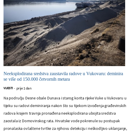
Neeksplodirana sredstva zaustavila radove u Vukovaru: deminira
se više od 150.000 četvornih metara
prije 1 dan
VIJESTI
-
Na području Desne obale Dunava i starog korita rijeke Vuke u Vukovaru u
tijeku su radovi deminiranja nakon što su tijekom izvođenja građevinskih
radova krajem travnja pronađena neeksplodirana ubojita sredstva
zaostala iz Domovinskog rata. Hrvatske vode pokrenule su postupak
pronalaska ovlaštene tvrtke za njihovu detekciju i neškodljivo uklanjanje,