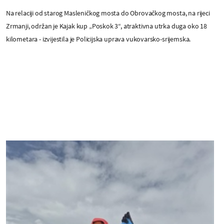
Na relaciji od starog Masleničkog mosta do Obrovačkog mosta, na rijeci
Zrmanji, održan je Kajak kup „Poskok 3“, atraktivna utrka duga oko 18
kilometara - izvijestila je Policijska uprava vukovarsko-srijemska.