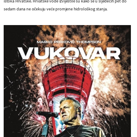
istoka Hrvatske. Hrvatske vode izvijestile su kako se u sljedećih pet do
sedam dana ne očekuju veće promjene hidrološkog stanja.