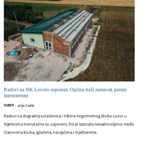
Radovi na NK Lovoru usporeni, Općina traži nastavak punim
intenzitetom
prije 2 sata
VIJESTI
-
Radovi na dogradnji svlačionica i tribina nogometnog kluba Lovor u
Nijemcima trenutačno su usporeni, što je izazvalo nezadovoljstvo među
članovima kluba, igračima, navijačima i mještanima.