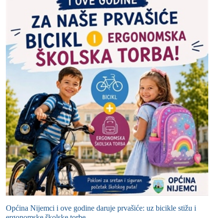
Općina Nijemci i ove godine daruje prvašiće: uz bicikle stižu i
ergonomske školske torbe