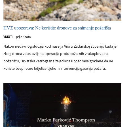
HVZ upozorava: Ne koristite dronove za snimanje požarišta
prije 3 sata
VIJESTI
-
Nakon nedavnog slučaja kod naselja Vrsi u Zadarskoj županiji, kada je
zbog drona zaustavljena operacija protupožarnih zrakoplova na
požarištu, Hrvatska vatrogasna zajednica upozorava građane da ne
koriste bespilotne letjelice tijekom intervencija gašenja požara.