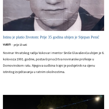
Istinu je platio životom: Prije 35 godina ubijen je Stjepan Penić
prije 13 sati
VIJESTI
-
Novinar Hrvatskog radija Vukovar i mentor Siniše Glavaševića ubijen je 6.
kolovoza 1991. godine, postavši prva žrtva novinarske profesije u
Domovinskom ratu. Njegova sudbina trajni je podsjetnik na cijenu
istinitog izvještavanja u ratnim okolnostima.