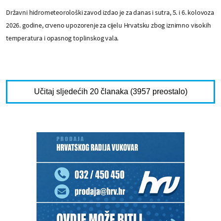
Državni hidrometeorološki zavod izdao je za danas i sutra, 5. i 6. kolovoza
2026. godine, crveno upozorenje za cijelu Hrvatsku zbog iznimno visokih
temperatura i opasnog toplinskog vala.
Učitaj sljedećih 20 članaka (3957 preostalo)