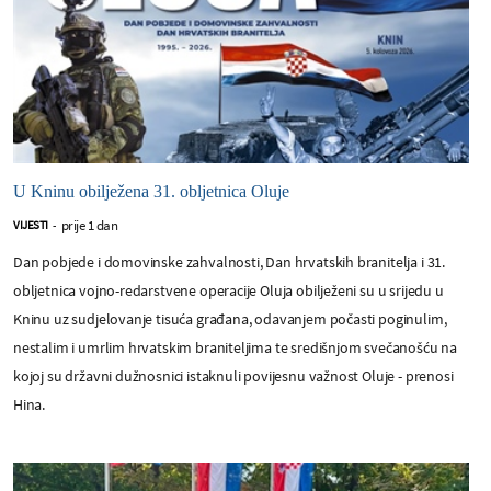
U Kninu obilježena 31. obljetnica Oluje
prije 1 dan
VIJESTI
-
Dan pobjede i domovinske zahvalnosti, Dan hrvatskih branitelja i 31.
obljetnica vojno-redarstvene operacije Oluja obilježeni su u srijedu u
Kninu uz sudjelovanje tisuća građana, odavanjem počasti poginulim,
nestalim i umrlim hrvatskim braniteljima te središnjom svečanošću na
kojoj su državni dužnosnici istaknuli povijesnu važnost Oluje - prenosi
Hina.