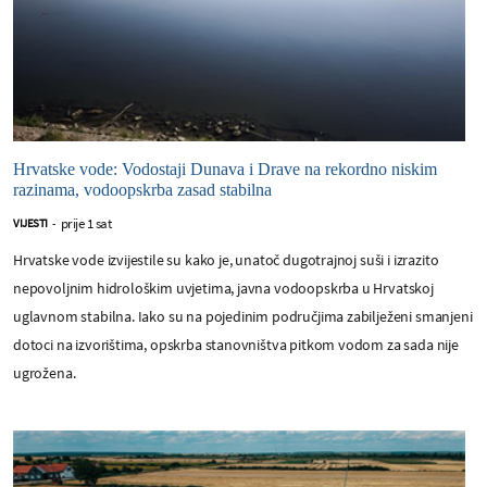
Hrvatske vode: Vodostaji Dunava i Drave na rekordno niskim
razinama, vodoopskrba zasad stabilna
prije 1 sat
VIJESTI
-
Hrvatske vode izvijestile su kako je, unatoč dugotrajnoj suši i izrazito
nepovoljnim hidrološkim uvjetima, javna vodoopskrba u Hrvatskoj
uglavnom stabilna. Iako su na pojedinim područjima zabilježeni smanjeni
dotoci na izvorištima, opskrba stanovništva pitkom vodom za sada nije
ugrožena.