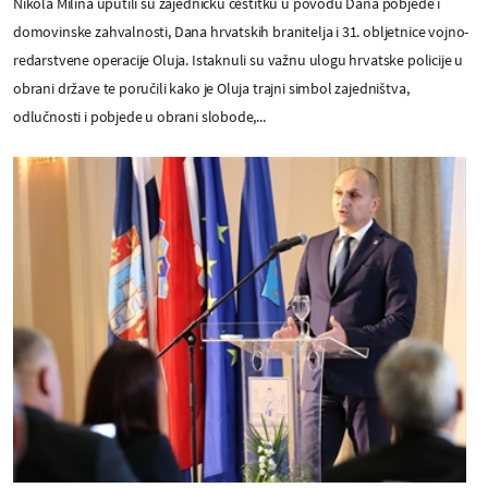
Nikola Milina uputili su zajedničku čestitku u povodu Dana pobjede i
domovinske zahvalnosti, Dana hrvatskih branitelja i 31. obljetnice vojno-
redarstvene operacije Oluja. Istaknuli su važnu ulogu hrvatske policije u
obrani države te poručili kako je Oluja trajni simbol zajedništva,
odlučnosti i pobjede u obrani slobode,...