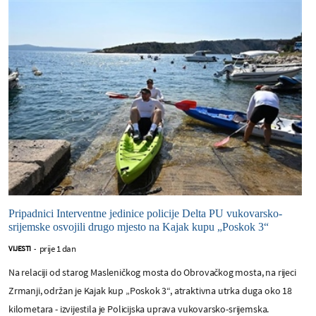
Pripadnici Interventne jedinice policije Delta PU vukovarsko-
srijemske osvojili drugo mjesto na Kajak kupu „Poskok 3“
prije 1 dan
VIJESTI
-
Na relaciji od starog Masleničkog mosta do Obrovačkog mosta, na rijeci
Zrmanji, održan je Kajak kup „Poskok 3“, atraktivna utrka duga oko 18
kilometara - izvijestila je Policijska uprava vukovarsko-srijemska.