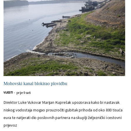
Mohovski kanal blokirao plovidbu
prije 9 sati
VIJESTI
-
Direktor Luke Vukovar Marijan Kuprešak upozorava kako bi nastavak
niskog vodostaja mogao prouzročiti gubitak prihoda od oko 800 tisuća
eura te natjerati dio poslovnih partnera na skuplji željeznički i cestovni
prijevoz