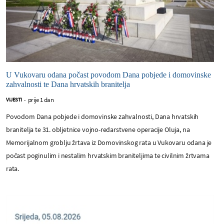
U Vukovaru odana počast povodom Dana pobjede i domovinske
zahvalnosti te Dana hrvatskih branitelja
prije 1 dan
VIJESTI
-
Povodom Dana pobjede i domovinske zahvalnosti, Dana hrvatskih
branitelja te 31. obljetnice vojno-redarstvene operacije Oluja, na
Memorijalnom groblju žrtava iz Domovinskog rata u Vukovaru odana je
počast poginulim i nestalim hrvatskim braniteljima te civilnim žrtvama
rata.