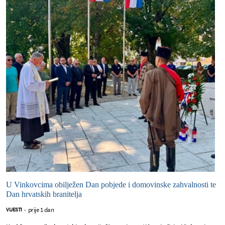
U Vinkovcima obilježen Dan pobjede i domovinske zahvalnosti te
Dan hrvatskih branitelja
prije 1 dan
VIJESTI
-