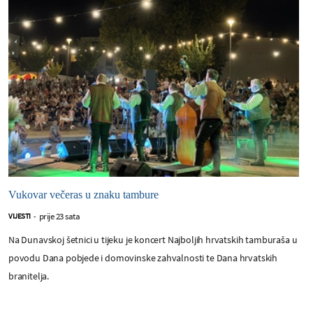
Vukovar večeras u znaku tambure
prije 23 sata
VIJESTI
-
Na Dunavskoj šetnici u tijeku je koncert Najboljih hrvatskih tamburaša u
povodu Dana pobjede i domovinske zahvalnosti te Dana hrvatskih
branitelja.