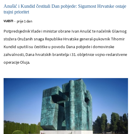
Anušić i Kundid čestitali Dan pobjede: Sigurnost Hrvatske ostaje
trajni prioritet
prije 1 dan
VIJESTI
-
Potpredsjednik Vlade i ministar obrane Ivan Anušić te načelnik Glavnog
stožera Oružanih snaga Republike Hrvatske general-pukovnik Tihomir
Kundid uputili su čestitke u povodu Dana pobjede i domovinske
zahvalnosti, Dana hrvatskih branitelja i 31. obljetnice vojno-redarstvene
operacije Oluja.