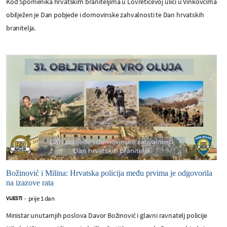
Kod Spomenika hrvatskim braniteljima u Lovretićevoj ulici u Vinkovcima
obilježen je Dan pobjede i domovinske zahvalnosti te Dan hrvatskih
branitelja.
Božinović i Milina: Hrvatska policija među prvima je odgovorila
na izazove rata
prije 1 dan
VIJESTI
-
Ministar unutarnjih poslova Davor Božinović i glavni ravnatelj policije