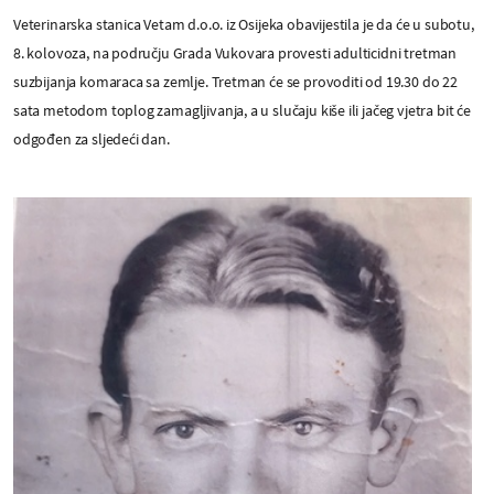
Veterinarska stanica Vetam d.o.o. iz Osijeka obavijestila je da će u subotu,
8. kolovoza, na području Grada Vukovara provesti adulticidni tretman
suzbijanja komaraca sa zemlje. Tretman će se provoditi od 19.30 do 22
sata metodom toplog zamagljivanja, a u slučaju kiše ili jačeg vjetra bit će
odgođen za sljedeći dan.