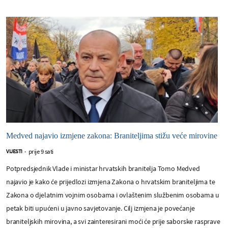
Medved najavio izmjene zakona: Braniteljima stižu veće mirovine
prije 9 sati
VIJESTI
-
Potpredsjednik Vlade i ministar hrvatskih branitelja Tomo Medved
najavio je kako će prijedlozi izmjena Zakona o hrvatskim braniteljima te
Zakona o djelatnim vojnim osobama i ovlaštenim službenim osobama u
petak biti upućeni u javno savjetovanje. Cilj izmjena je povećanje
braniteljskih mirovina, a svi zainteresirani moći će prije saborske rasprave