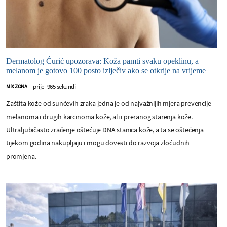
Dermatolog Ćurić upozorava: Koža pamti svaku opeklinu, a
melanom je gotovo 100 posto izlječiv ako se otkrije na vrijeme
prije -965 sekundi
MIX ZONA
-
Zaštita kože od sunčevih zraka jedna je od najvažnijih mjera prevencije
melanoma i drugih karcinoma kože, ali i preranog starenja kože.
Ultraljubičasto zračenje oštećuje DNA stanica kože, a ta se oštećenja
tijekom godina nakupljaju i mogu dovesti do razvoja zloćudnih
promjena.