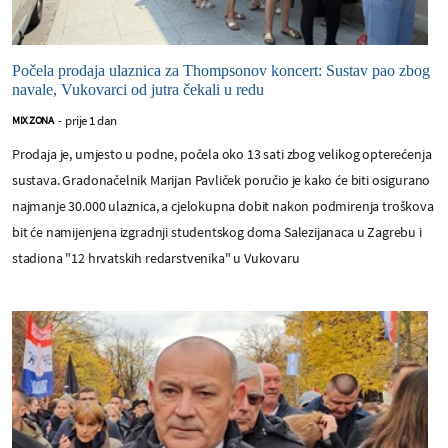
Počela prodaja ulaznica za Thompsonov koncert: Sustav pao zbog
navale, Vukovarci od jutra čekali u redu
prije 1 dan
MIX ZONA
-
Prodaja je, umjesto u podne, počela oko 13 sati zbog velikog opterećenja
sustava. Gradonačelnik Marijan Pavliček poručio je kako će biti osigurano
najmanje 30.000 ulaznica, a cjelokupna dobit nakon podmirenja troškova
bit će namijenjena izgradnji studentskog doma Salezijanaca u Zagrebu i
stadiona "12 hrvatskih redarstvenika" u Vukovaru