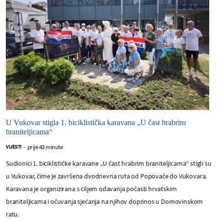
U Vukovar stigla 1. biciklistička karavana „U čast hrabrim
braniteljicama“
prije 43 minute
VIJESTI
-
Sudionici 1. biciklističke karavane „U čast hrabrim braniteljicama“ stigli su
u Vukovar, čime je završena dvodnevna ruta od Popovače do Vukovara.
Karavana je organizirana s ciljem odavanja počasti hrvatskim
braniteljicama i očuvanja sjećanja na njihov doprinos u Domovinskom
ratu.