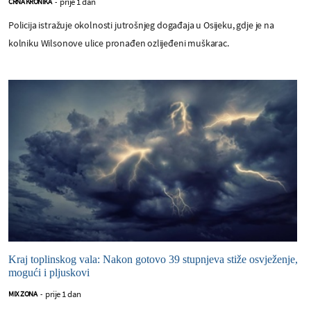
prije 1 dan
CRNA KRONIKA
-
Policija istražuje okolnosti jutrošnjeg događaja u Osijeku, gdje je na
kolniku Wilsonove ulice pronađen ozlijeđeni muškarac.
Kraj toplinskog vala: Nakon gotovo 39 stupnjeva stiže osvježenje,
mogući i pljuskovi
prije 1 dan
MIX ZONA
-