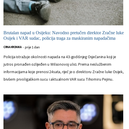
Brutalan napad u Osijeku: Navodno pretučen direktor Zračne luke
Osijek i VAR sudac, policija traga za maskiranim napadačima
prije 1 dan
CRNA KRONIKA
-
Policija istražuje okolnosti napada na 43-godišnjeg Osječanina koji je
jutros pronađen ozlijeđen u Wilsonovoj ulici. Prema neslužbenim
informacijama koje prenosi 24sata, riječ je o direktoru Zračne luke Osijek,
bivšem prvoligaškom sucu i aktualnom VAR sucu Tihomiru Pejinu.