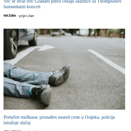
Već se stvar red: Građani jutros čekaju ulaznice za Thompsonov
humanitarni koncert
prije 1 dan
MIX ZONA
-
Pretučen muškarac pronađen nasred ceste u Osijeku, policija
istražuje slučaj