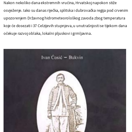
Nakon nekoliko dana ekstremnih vrućina, Hrvatskoj napokon stiže
osvježenje. Iako su danas riječka, splitska i dubrovačka regija pod crvenim
upozorenjem Državnog hidrometeorološkog zavoda zbog temperatura
koje će dosezati i 37 Celzijevih stupnjeva, u unutrašnjosti se tijekom dana
očekuje razvoj oblaka, lokalni pljuskovi i grmljavina.