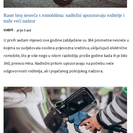
Raste broj nesreća s romobilima: nadležni upozoravaju roditelje i
traže veći nadzor
prije 5 sati
VIJESTI
-
U prvih sedam mjeseci ove godine zabilježene su 384 prometne nesreće u
kojima su sudjelovala osobna prijevozna sredstva, uključujući električne
romobile, što je više nego u istom razdoblju prošle godine kada ih je bilo
360, prenosi Hina. Nadležni pritom upozoravaju na potrebu veće
odgovornosti roditelja, ali i pojačanog policijskog nadzora.