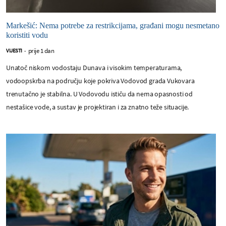
Markešić: Nema potrebe za restrikcijama, građani mogu nesmetano
koristiti vodu
prije 1 dan
VIJESTI
-
Unatoč niskom vodostaju Dunava i visokim temperaturama,
vodoopskrba na području koje pokriva Vodovod grada Vukovara
trenutačno je stabilna. U Vodovodu ističu da nema opasnosti od
nestašice vode, a sustav je projektiran i za znatno teže situacije.