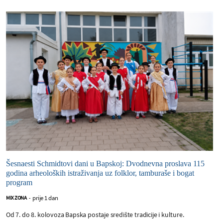
Šesnaesti Schmidtovi dani u Bapskoj: Dvodnevna proslava 115
godina arheoloških istraživanja uz folklor, tamburaše i bogat
program
prije 1 dan
MIX ZONA
-
Od 7. do 8. kolovoza Bapska postaje središte tradicije i kulture.