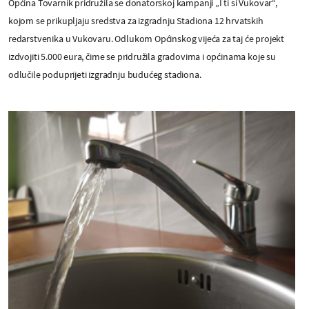
Općina Tovarnik pridružila se donatorskoj kampanji „I ti si Vukovar“,
kojom se prikupljaju sredstva za izgradnju Stadiona 12 hrvatskih
redarstvenika u Vukovaru. Odlukom Općinskog vijeća za taj će projekt
izdvojiti 5.000 eura, čime se pridružila gradovima i općinama koje su
odlučile poduprijeti izgradnju budućeg stadiona.