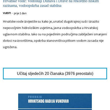
Hrvatske vode: Vodostaji Dunava i Drave na rekordno niskim
razinama, vodoopskrba zasad stabilna
prije 1 dan
VIJESTI
-
Hrvatske vode izvijestile su kako je, unatoč dugotrajnoj suši i izrazito
nepovoljnim hidrološkim uvjetima, javna vodoopskrba u Hrvatskoj
uglavnom stabilna. Iako su na pojedinim područjima zabilježeni smanjeni
dotoci na izvorištima, opskrba stanovništva pitkom vodom za sada nije
ugrožena.
Učitaj sljedećih 20 članaka (3976 preostalo)