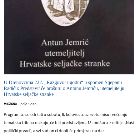
U Drenovcima 222. „Razgovor ugodni“ u spomen Stjepanu
Radiću: Predstavit će brošuru o Antunu Jemriću, utemeljitelju
Hrvatske seljačke stranke
prije 1 dan
MIX ZONA
-
Program će se održati u subotu, 8. kolovoza, uz svetu misu i večernju
tematsku tribinu na kojoj će biti predstavljena 13. brošura iz edicije „Naši
politički prvaci“, a svi sudionici dobit će primjerak na dar