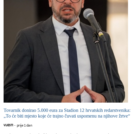
Tovarnik donirao 5.000 eura za Stadion 12 hrvatskih redarstvenika:
„To će biti mjesto koje će trajno čuvati uspomenu na njihove žrtve“
prije 1 dan
VIJESTI
-