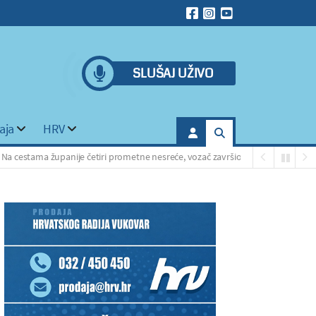
SLUŠAJ UŽIVO
aja
HRV
a županije četiri prometne nesreće, vozač završio u policiji zbog odbijanja tes