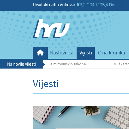
Hrvatski radio Vukovar
107,2 / 104,1 / 95,4 FM
|
Naslovnica
Vijesti
Crna kronika
icije pozdravio izmjene mirovinskih zakona
Najnovije vijesti
Muškarac iz obitel
Vijesti