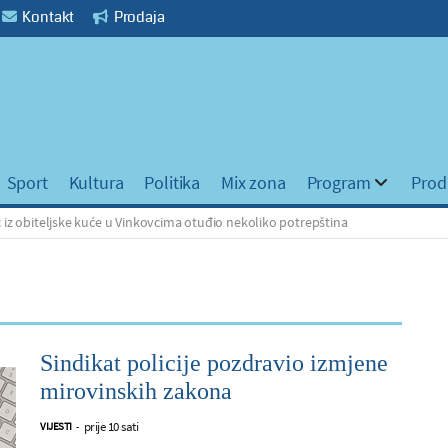
Kontakt
Prodaja
Sport
Kultura
Politika
Mix zona
Program
Prod
jske kuće u Vinkovcima otuđio nekoliko potrepština
Na cestam
Sindikat policije pozdravio izmjene
mirovinskih zakona
prije 10 sati
VIJESTI
-