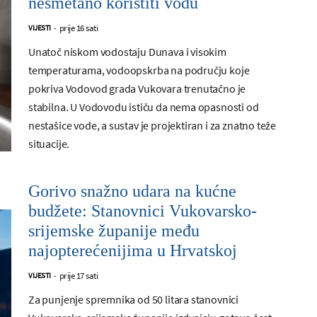
nesmetano koristiti vodu
prije 16 sati
VIJESTI
-
Unatoč niskom vodostaju Dunava i visokim
temperaturama, vodoopskrba na području koje
pokriva Vodovod grada Vukovara trenutačno je
stabilna. U Vodovodu ističu da nema opasnosti od
nestašice vode, a sustav je projektiran i za znatno teže
situacije.
Gorivo snažno udara na kućne
budžete: Stanovnici Vukovarsko-
srijemske županije među
najopterećenijima u Hrvatskoj
prije 17 sati
VIJESTI
-
Za punjenje spremnika od 50 litara stanovnici