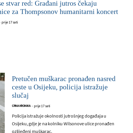
e stvar red: Građani jutros čekaju
nice za Thompsonov humanitarni koncert
prije 17 sati
-
Pretučen muškarac pronađen nasred
ceste u Osijeku, policija istražuje
slučaj
prije 17 sati
CRNA KRONIKA
-
Policija istražuje okolnosti jutrošnjeg događaja u
Osijeku, gdje je na kolniku Wilsonove ulice pronađen
ozlijeđeni muškarac.