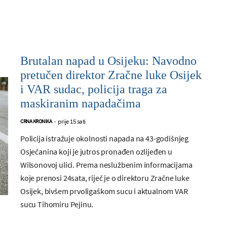
Brutalan napad u Osijeku: Navodno
pretučen direktor Zračne luke Osijek
i VAR sudac, policija traga za
maskiranim napadačima
prije 15 sati
CRNA KRONIKA
-
Policija istražuje okolnosti napada na 43-godišnjeg
Osječanina koji je jutros pronađen ozlijeđen u
Wilsonovoj ulici. Prema neslužbenim informacijama
koje prenosi 24sata, riječ je o direktoru Zračne luke
Osijek, bivšem prvoligaškom sucu i aktualnom VAR
sucu Tihomiru Pejinu.