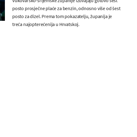
Vukovarsko-srijemske županije izdvajaju gotovo šest
posto prosječne plaće za benzin, odnosno više od šest
posto za dizel. Prema tom pokazatelju, županija je
treća najopterećenija u Hrvatskoj.