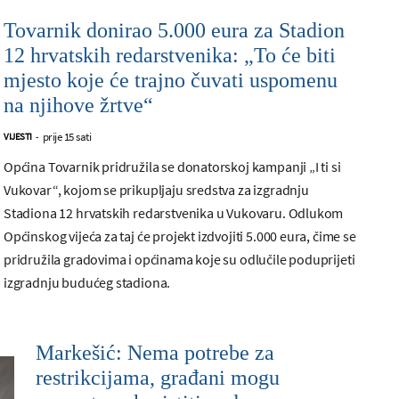
Tovarnik donirao 5.000 eura za Stadion
12 hrvatskih redarstvenika: „To će biti
mjesto koje će trajno čuvati uspomenu
na njihove žrtve“
prije 15 sati
VIJESTI
-
Općina Tovarnik pridružila se donatorskoj kampanji „I ti si
Vukovar“, kojom se prikupljaju sredstva za izgradnju
Stadiona 12 hrvatskih redarstvenika u Vukovaru. Odlukom
Općinskog vijeća za taj će projekt izdvojiti 5.000 eura, čime se
pridružila gradovima i općinama koje su odlučile poduprijeti
izgradnju budućeg stadiona.
Markešić: Nema potrebe za
restrikcijama, građani mogu