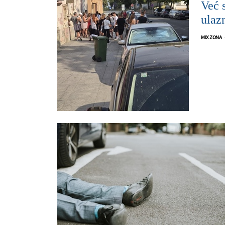
Već s
ulaz
MIX ZONA