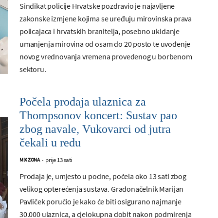
Sindikat policije Hrvatske pozdravio je najavljene
zakonske izmjene kojima se uređuju mirovinska prava
policajaca i hrvatskih branitelja, posebno ukidanje
umanjenja mirovina od osam do 20 posto te uvođenje
novog vrednovanja vremena provedenog u borbenom
sektoru.
Počela prodaja ulaznica za
Thompsonov koncert: Sustav pao
zbog navale, Vukovarci od jutra
čekali u redu
prije 13 sati
MIX ZONA
-
Prodaja je, umjesto u podne, počela oko 13 sati zbog
velikog opterećenja sustava. Gradonačelnik Marijan
Pavliček poručio je kako će biti osigurano najmanje
30.000 ulaznica, a cjelokupna dobit nakon podmirenja