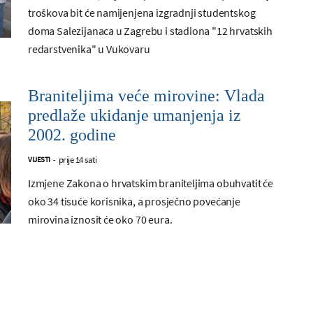
troškova bit će namijenjena izgradnji studentskog
doma Salezijanaca u Zagrebu i stadiona "12 hrvatskih
redarstvenika" u Vukovaru
Braniteljima veće mirovine: Vlada
predlaže ukidanje umanjenja iz
2002. godine
prije 14 sati
VIJESTI
-
Izmjene Zakona o hrvatskim braniteljima obuhvatit će
oko 34 tisuće korisnika, a prosječno povećanje
mirovina iznosit će oko 70 eura.