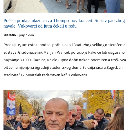
Počela prodaja ulaznica za Thompsonov koncert: Sustav pao zbog
navale, Vukovarci od jutra čekali u redu
prije 1 dan
MIX ZONA
-
Prodaja je, umjesto u podne, počela oko 13 sati zbog velikog opterećenja
sustava. Gradonačelnik Marijan Pavliček poručio je kako će biti osigurano
najmanje 30.000 ulaznica, a cjelokupna dobit nakon podmirenja troškova
bit će namijenjena izgradnji studentskog doma Salezijanaca u Zagrebu i
stadiona "12 hrvatskih redarstvenika" u Vukovaru