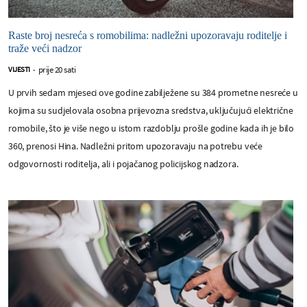
Raste broj nesreća s romobilima: nadležni upozoravaju roditelje i
traže veći nadzor
prije 20 sati
VIJESTI
-
U prvih sedam mjeseci ove godine zabilježene su 384 prometne nesreće u
kojima su sudjelovala osobna prijevozna sredstva, uključujući električne
romobile, što je više nego u istom razdoblju prošle godine kada ih je bilo
360, prenosi Hina. Nadležni pritom upozoravaju na potrebu veće
odgovornosti roditelja, ali i pojačanog policijskog nadzora.