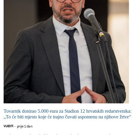
Tovarnik donirao 5.000 eura za Stadion 12 hrvatskih redarstvenika:
„To će biti mjesto koje će trajno čuvati uspomenu na njihove žrtve“
prije 1 dan
VIJESTI
-