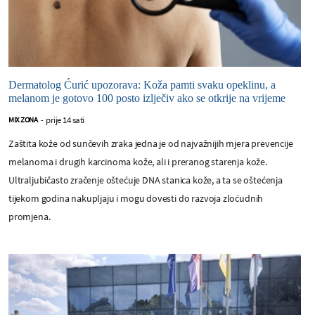
Dermatolog Ćurić upozorava: Koža pamti svaku opeklinu, a
melanom je gotovo 100 posto izlječiv ako se otkrije na vrijeme
prije 14 sati
MIX ZONA
-
Zaštita kože od sunčevih zraka jedna je od najvažnijih mjera prevencije
melanoma i drugih karcinoma kože, ali i preranog starenja kože.
Ultraljubičasto zračenje oštećuje DNA stanica kože, a ta se oštećenja
tijekom godina nakupljaju i mogu dovesti do razvoja zloćudnih
promjena.