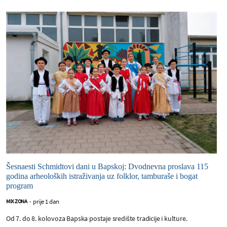
Šesnaesti Schmidtovi dani u Bapskoj: Dvodnevna proslava 115
godina arheoloških istraživanja uz folklor, tamburaše i bogat
program
prije 1 dan
MIX ZONA
-
Od 7. do 8. kolovoza Bapska postaje središte tradicije i kulture.