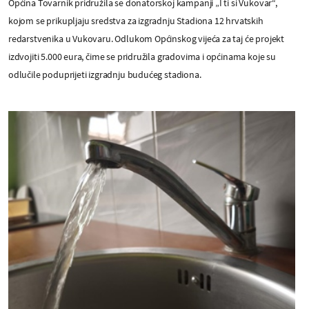
Općina Tovarnik pridružila se donatorskoj kampanji „I ti si Vukovar“,
kojom se prikupljaju sredstva za izgradnju Stadiona 12 hrvatskih
redarstvenika u Vukovaru. Odlukom Općinskog vijeća za taj će projekt
izdvojiti 5.000 eura, čime se pridružila gradovima i općinama koje su
odlučile poduprijeti izgradnju budućeg stadiona.