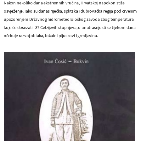
Nakon nekoliko dana ekstremnih vrućina, Hrvatskoj napokon stiže
osvježenje. Iako su danas riječka, splitska i dubrovačka regija pod crvenim
upozorenjem Državnog hidrometeorološkog zavoda zbog temperatura
koje će dosezati i 37 Celzijevih stupnjeva, u unutrašnjosti se tijekom dana
očekuje razvoj oblaka, lokalni pljuskovi i grmljavina.