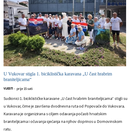
U Vukovar stigla 1. biciklistička karavana „U čast hrabrim
braniteljicama“
prije 15 sati
VIJESTI
-
Sudionici 1. biciklističke karavane „U čast hrabrim braniteljicama“ stigli su
u Vukovar, čime je završena dvodnevna ruta od Popovače do Vukovara.
Karavana je organizirana s ciljem odavanja počasti hrvatskim
braniteljicama i očuvanja sjećanja na njihov doprinos u Domovinskom
ratu.