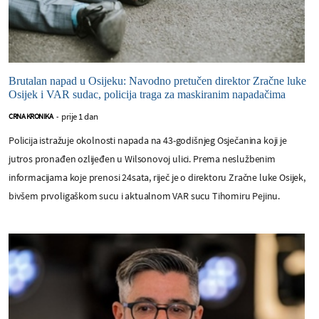
Brutalan napad u Osijeku: Navodno pretučen direktor Zračne luke
Osijek i VAR sudac, policija traga za maskiranim napadačima
prije 1 dan
CRNA KRONIKA
-
Policija istražuje okolnosti napada na 43-godišnjeg Osječanina koji je
jutros pronađen ozlijeđen u Wilsonovoj ulici. Prema neslužbenim
informacijama koje prenosi 24sata, riječ je o direktoru Zračne luke Osijek,
bivšem prvoligaškom sucu i aktualnom VAR sucu Tihomiru Pejinu.