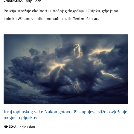
prije 1 dan
CRNA KRONIKA
-
Policija istražuje okolnosti jutrošnjeg događaja u Osijeku, gdje je na
kolniku Wilsonove ulice pronađen ozlijeđeni muškarac.
Kraj toplinskog vala: Nakon gotovo 39 stupnjeva stiže osvježenje,
mogući i pljuskovi
prije 1 dan
MIX ZONA
-