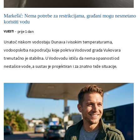
Markešić: Nema potrebe za restrikcijama, građani mogu nesmetano
koristiti vodu
prije 1 dan
VIJESTI
-
Unatoč niskom vodostaju Dunava i visokim temperaturama,
vodoopskrba na području koje pokriva Vodovod grada Vukovara
trenutačno je stabilna. U Vodovodu ističu da nema opasnosti od
nestašice vode, a sustav je projektiran i za znatno teže situacije.