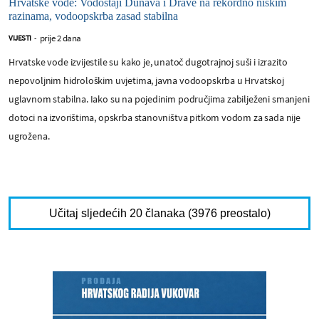
Hrvatske vode: Vodostaji Dunava i Drave na rekordno niskim
razinama, vodoopskrba zasad stabilna
prije 2 dana
VIJESTI
-
Hrvatske vode izvijestile su kako je, unatoč dugotrajnoj suši i izrazito
nepovoljnim hidrološkim uvjetima, javna vodoopskrba u Hrvatskoj
uglavnom stabilna. Iako su na pojedinim područjima zabilježeni smanjeni
dotoci na izvorištima, opskrba stanovništva pitkom vodom za sada nije
ugrožena.
Učitaj sljedećih 20 članaka (3976 preostalo)