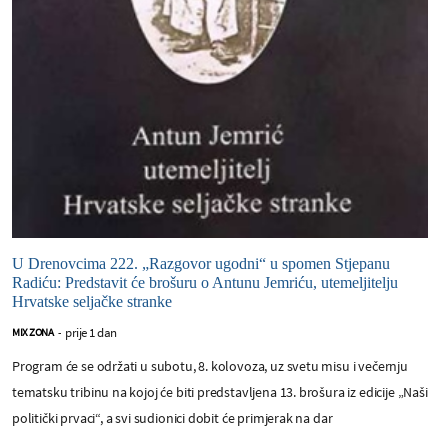
U Drenovcima 222. „Razgovor ugodni“ u spomen Stjepanu
Radiću: Predstavit će brošuru o Antunu Jemriću, utemeljitelju
Hrvatske seljačke stranke
prije 1 dan
MIX ZONA
-
Program će se održati u subotu, 8. kolovoza, uz svetu misu i večernju
tematsku tribinu na kojoj će biti predstavljena 13. brošura iz edicije „Naši
politički prvaci“, a svi sudionici dobit će primjerak na dar