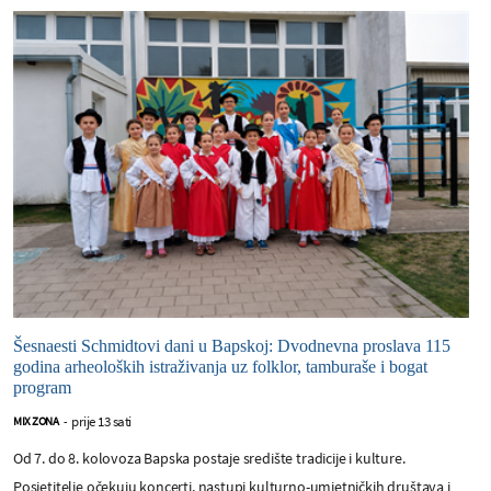
Šesnaesti Schmidtovi dani u Bapskoj: Dvodnevna proslava 115
godina arheoloških istraživanja uz folklor, tamburaše i bogat
program
prije 13 sati
MIX ZONA
-
Od 7. do 8. kolovoza Bapska postaje središte tradicije i kulture.
Posjetitelje očekuju koncerti, nastupi kulturno-umjetničkih društava i