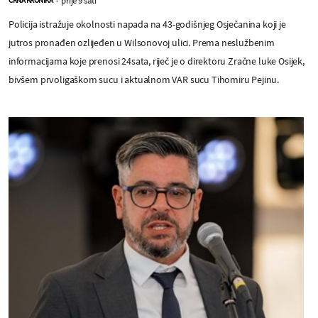
Policija istražuje okolnosti napada na 43-godišnjeg Osječanina koji je
jutros pronađen ozlijeđen u Wilsonovoj ulici. Prema neslužbenim
informacijama koje prenosi 24sata, riječ je o direktoru Zračne luke Osijek,
bivšem prvoligaškom sucu i aktualnom VAR sucu Tihomiru Pejinu.