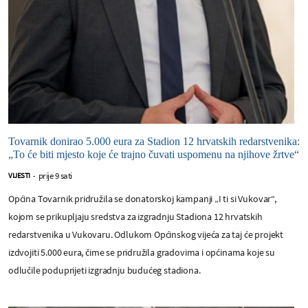
Tovarnik donirao 5.000 eura za Stadion 12 hrvatskih redarstvenika:
„To će biti mjesto koje će trajno čuvati uspomenu na njihove žrtve“
prije 9 sati
VIJESTI
-
Općina Tovarnik pridružila se donatorskoj kampanji „I ti si Vukovar“,
kojom se prikupljaju sredstva za izgradnju Stadiona 12 hrvatskih
redarstvenika u Vukovaru. Odlukom Općinskog vijeća za taj će projekt
izdvojiti 5.000 eura, čime se pridružila gradovima i općinama koje su
odlučile poduprijeti izgradnju budućeg stadiona.