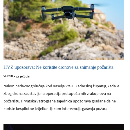
HVZ upozorava: Ne koristite dronove za snimanje požarišta
prije 1 dan
VIJESTI
-
Nakon nedavnog slučaja kod naselja Vrsi u Zadarskoj županiji, kada je
zbog drona zaustavljena operacija protupožarnih zrakoplova na
požarištu, Hrvatska vatrogasna zajednica upozorava građane da ne
koriste bespilotne letjelice tijekom intervencija gašenja požara.