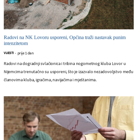
Radovi na NK Lovoru usporeni, Općina traži nastavak punim
intenzitetom
prije 1 dan
VIJESTI
-
Radovi na dogradnji svlačionica i tribina nogometnog kluba Lovor u
Nijemcima trenutačno su usporeni, što je izazvalo nezadovoljstvo među
članovima kluba, igračima, navijačima i mještanima.