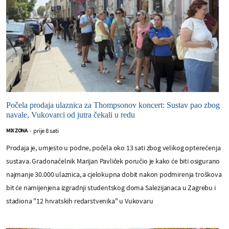
Počela prodaja ulaznica za Thompsonov koncert: Sustav pao zbog
navale, Vukovarci od jutra čekali u redu
prije 8 sati
MIX ZONA
-
Prodaja je, umjesto u podne, počela oko 13 sati zbog velikog opterećenja
sustava. Gradonačelnik Marijan Pavliček poručio je kako će biti osigurano
najmanje 30.000 ulaznica, a cjelokupna dobit nakon podmirenja troškova
bit će namijenjena izgradnji studentskog doma Salezijanaca u Zagrebu i
stadiona "12 hrvatskih redarstvenika" u Vukovaru