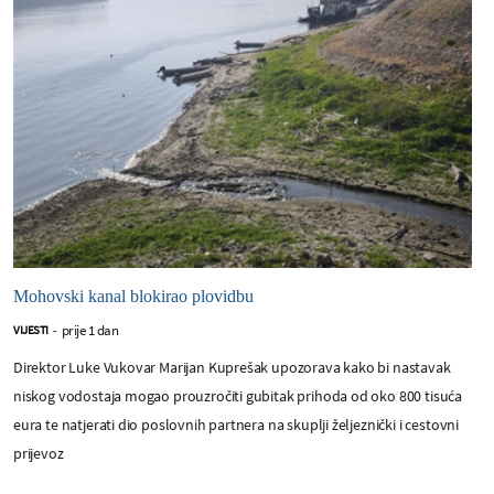
Mohovski kanal blokirao plovidbu
prije 1 dan
VIJESTI
-
Direktor Luke Vukovar Marijan Kuprešak upozorava kako bi nastavak
niskog vodostaja mogao prouzročiti gubitak prihoda od oko 800 tisuća
eura te natjerati dio poslovnih partnera na skuplji željeznički i cestovni
prijevoz