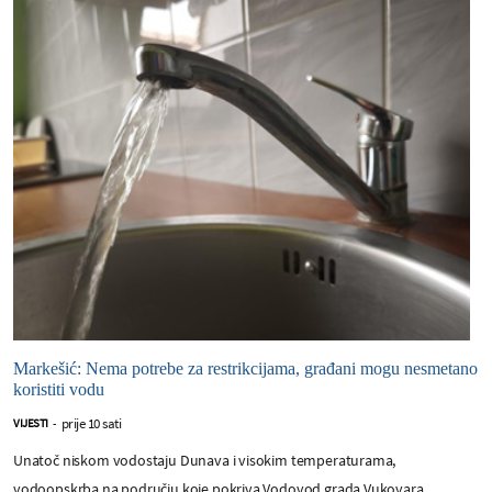
Markešić: Nema potrebe za restrikcijama, građani mogu nesmetano
koristiti vodu
prije 10 sati
VIJESTI
-
Unatoč niskom vodostaju Dunava i visokim temperaturama,
vodoopskrba na području koje pokriva Vodovod grada Vukovara