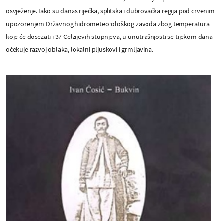
osvježenje. Iako su danas riječka, splitska i dubrovačka regija pod crvenim
upozorenjem Državnog hidrometeorološkog zavoda zbog temperatura
koje će dosezati i 37 Celzijevih stupnjeva, u unutrašnjosti se tijekom dana
očekuje razvoj oblaka, lokalni pljuskovi i grmljavina.