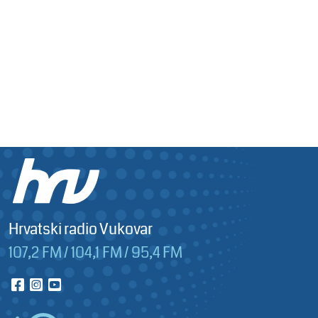
Hrvatski radio Vukovar
107,2 FM / 104,1 FM / 95,4 FM