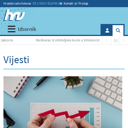
Hrvatski radio Vukovar
107,2 / 104,1 / 95,4 FM
|
Kontakt
Prodaja
Izbornik
Muškarac iz obiteljske kuće u Vinkovcima otuđio nekoliko potrepština
Vijesti