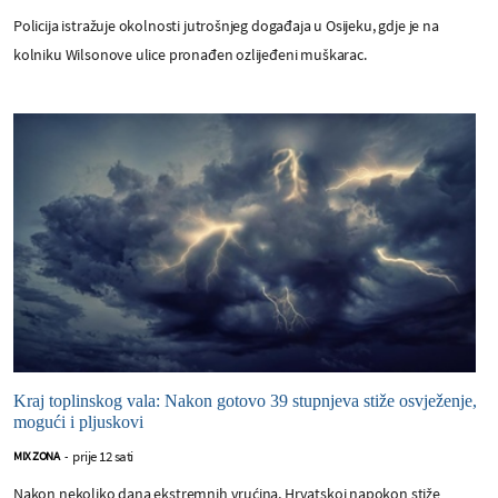
Policija istražuje okolnosti jutrošnjeg događaja u Osijeku, gdje je na
kolniku Wilsonove ulice pronađen ozlijeđeni muškarac.
Kraj toplinskog vala: Nakon gotovo 39 stupnjeva stiže osvježenje,
mogući i pljuskovi
prije 12 sati
MIX ZONA
-
Nakon nekoliko dana ekstremnih vrućina, Hrvatskoj napokon stiže