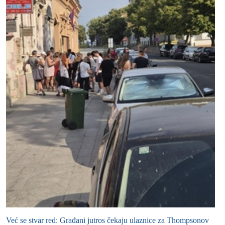
Već se stvar red: Građani jutros čekaju ulaznice za Thompsonov