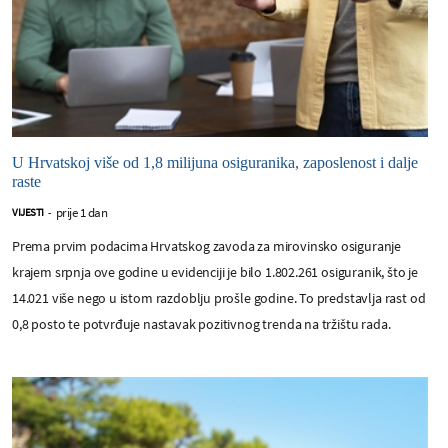
U Hrvatskoj više od 1,8 milijuna osiguranika, zaposlenost i dalje
raste
prije 1 dan
VIJESTI
-
Prema prvim podacima Hrvatskog zavoda za mirovinsko osiguranje
krajem srpnja ove godine u evidenciji je bilo 1.802.261 osiguranik, što je
14.021 više nego u istom razdoblju prošle godine. To predstavlja rast od
0,8 posto te potvrđuje nastavak pozitivnog trenda na tržištu rada.