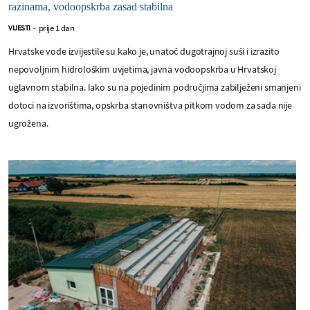
razinama, vodoopskrba zasad stabilna
prije 1 dan
VIJESTI
-
Hrvatske vode izvijestile su kako je, unatoč dugotrajnoj suši i izrazito
nepovoljnim hidrološkim uvjetima, javna vodoopskrba u Hrvatskoj
uglavnom stabilna. Iako su na pojedinim područjima zabilježeni smanjeni
dotoci na izvorištima, opskrba stanovništva pitkom vodom za sada nije
ugrožena.