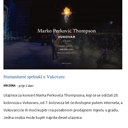
Humanitarni spektakl u Vukovaru
prije 1 dan
MIX ZONA
-
Ulaznice za koncert Marka Perkovića Thompsona, koji će se održati 29.
kolovoza u Vukovaru, od 7. kolovoza bit će dostupne putem interneta, a
Vukovarci će ih moći kupiti i na posebnom prodajnom mjestu u gradu.
Jedna osoba može kupiti najviše deset ulaznica