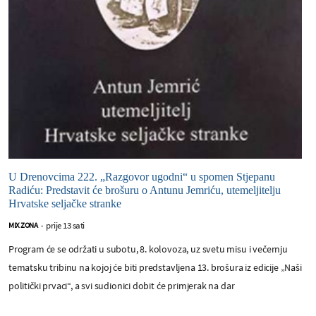
U Drenovcima 222. „Razgovor ugodni“ u spomen Stjepanu
Radiću: Predstavit će brošuru o Antunu Jemriću, utemeljitelju
Hrvatske seljačke stranke
prije 13 sati
MIX ZONA
-
Program će se održati u subotu, 8. kolovoza, uz svetu misu i večernju
tematsku tribinu na kojoj će biti predstavljena 13. brošura iz edicije „Naši
politički prvaci“, a svi sudionici dobit će primjerak na dar