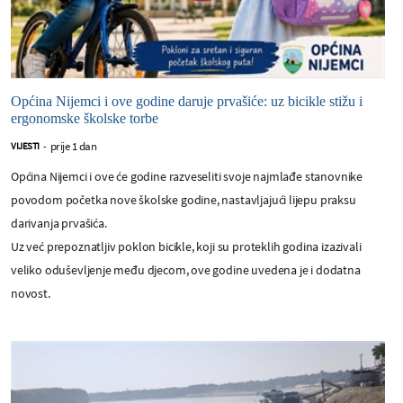
Općina Nijemci i ove godine daruje prvašiće: uz bicikle stižu i
ergonomske školske torbe
prije 1 dan
VIJESTI
-
Općina Nijemci i ove će godine razveseliti svoje najmlađe stanovnike
povodom početka nove školske godine, nastavljajući lijepu praksu
darivanja prvašića.
Uz već prepoznatljiv poklon bicikle, koji su proteklih godina izazivali
veliko oduševljenje među djecom, ove godine uvedena je i dodatna
novost.