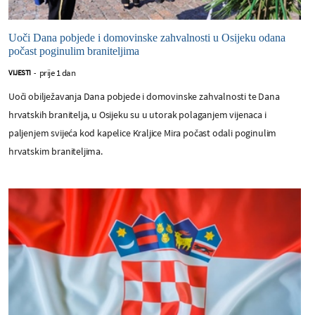
Uoči Dana pobjede i domovinske zahvalnosti u Osijeku odana
počast poginulim braniteljima
prije 1 dan
VIJESTI
-
Uoči obilježavanja Dana pobjede i domovinske zahvalnosti te Dana
hrvatskih branitelja, u Osijeku su u utorak polaganjem vijenaca i
paljenjem svijeća kod kapelice Kraljice Mira počast odali poginulim
hrvatskim braniteljima.