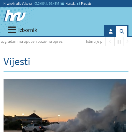
Hrvatski radio Vukovar
107,2 / 104,1 / 95,4 FM
|
Kontakt
Prodaja
Izbornik
ućen poziv na oprez
Istinu je platio životom: Prije 35 godina ubije
Vijesti