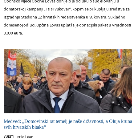
Općinsko vijeće Općine Lovas donijelo je odluku o sudjelovanju u
donatorskoj kampanji „I ti si Vukovar“, kojom se prikupljaju sredstva za
izgradnju Stadiona 12 hrvatskih redarstvenika u Vukovaru. Sukladno
donesenoj odluci, Općina Lovas uplatila je donacijski paket u vrijednosti
3.000 eura.
Medved: „Domovinski rat temelj je naše državnosti, a Oluja kruna
svih hrvatskih bitaka“
prije 1 dan
VIJESTI
-