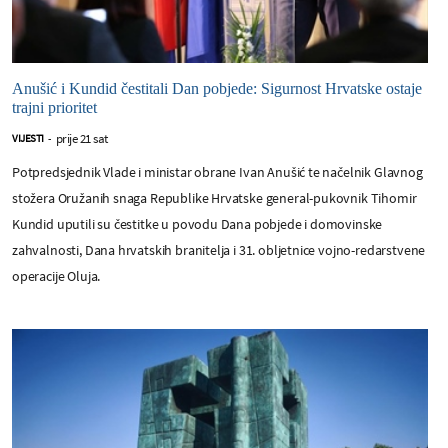
Anušić i Kundid čestitali Dan pobjede: Sigurnost Hrvatske ostaje
trajni prioritet
prije 21 sat
VIJESTI
-
Potpredsjednik Vlade i ministar obrane Ivan Anušić te načelnik Glavnog
stožera Oružanih snaga Republike Hrvatske general-pukovnik Tihomir
Kundid uputili su čestitke u povodu Dana pobjede i domovinske
zahvalnosti, Dana hrvatskih branitelja i 31. obljetnice vojno-redarstvene
operacije Oluja.