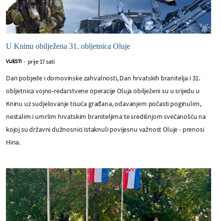
U Kninu obilježena 31. obljetnica Oluje
prije 17 sati
VIJESTI
-
Dan pobjede i domovinske zahvalnosti, Dan hrvatskih branitelja i 31.
obljetnica vojno-redarstvene operacije Oluja obilježeni su u srijedu u
Kninu uz sudjelovanje tisuća građana, odavanjem počasti poginulim,
nestalim i umrlim hrvatskim braniteljima te središnjom svečanošću na
kojoj su državni dužnosnici istaknuli povijesnu važnost Oluje - prenosi
Hina.