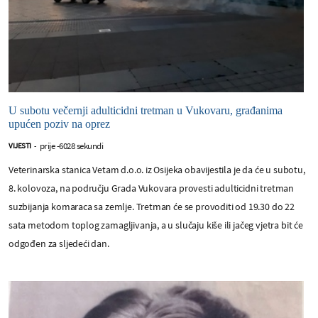
U subotu večernji adulticidni tretman u Vukovaru, građanima
upućen poziv na oprez
prije -6028 sekundi
VIJESTI
-
Veterinarska stanica Vetam d.o.o. iz Osijeka obavijestila je da će u subotu,
8. kolovoza, na području Grada Vukovara provesti adulticidni tretman
suzbijanja komaraca sa zemlje. Tretman će se provoditi od 19.30 do 22
sata metodom toplog zamagljivanja, a u slučaju kiše ili jačeg vjetra bit će
odgođen za sljedeći dan.