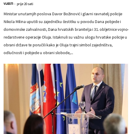
prije 20 sati
VIJESTI
-
Ministar unutarnjih poslova Davor Božinović i glavni ravnatelj policije
Nikola Milina uputili su zajedničku čestitku u povodu Dana pobjede i
domovinske zahvalnosti, Dana hrvatskih branitelja i 31. obljetnice vojno-
redarstvene operacije Oluja. Istaknuli su važnu ulogu hrvatske policije u
obrani države te poručili kako je Oluja trajni simbol zajedništva,
odlučnosti i pobjede u obrani slobode,...