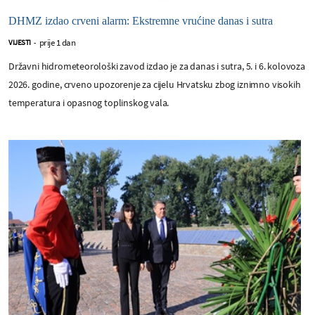
DHMZ izdao crveni alarm: Ekstremne vrućine danas i sutra
prije 1 dan
VIJESTI
-
Državni hidrometeorološki zavod izdao je za danas i sutra, 5. i 6. kolovoza
2026. godine, crveno upozorenje za cijelu Hrvatsku zbog iznimno visokih
temperatura i opasnog toplinskog vala.