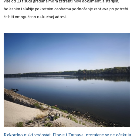
Više od 13 tisuća građana mora zatražiti novi dokument, a starijim,
bolesnim i slabije pokretnim osobama podnošenje zahtjeva po potrebi
će biti omogućeno na kućnoj adresi.
Rekordno niski vodostaji Drave i Dunava, promjene se ne očekuju