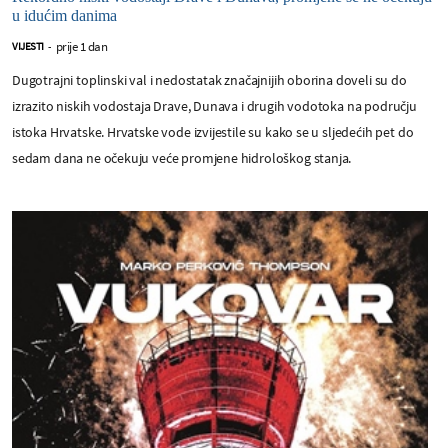
u idućim danima
prije 1 dan
VIJESTI
-
Dugotrajni toplinski val i nedostatak značajnijih oborina doveli su do
izrazito niskih vodostaja Drave, Dunava i drugih vodotoka na području
istoka Hrvatske. Hrvatske vode izvijestile su kako se u sljedećih pet do
sedam dana ne očekuju veće promjene hidrološkog stanja.