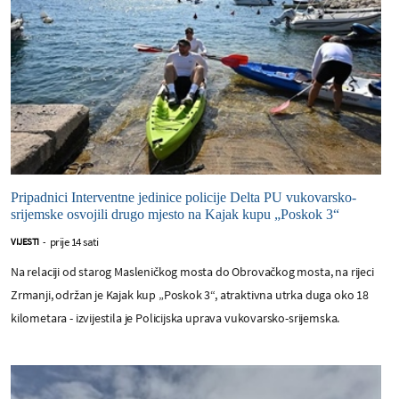
Pripadnici Interventne jedinice policije Delta PU vukovarsko-
srijemske osvojili drugo mjesto na Kajak kupu „Poskok 3“
prije 14 sati
VIJESTI
-
Na relaciji od starog Masleničkog mosta do Obrovačkog mosta, na rijeci
Zrmanji, održan je Kajak kup „Poskok 3“, atraktivna utrka duga oko 18
kilometara - izvijestila je Policijska uprava vukovarsko-srijemska.