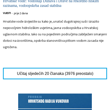
Hrvatske vode: Vodostaji Dunava i Drave na rekordno niskim
razinama, vodoopskrba zasad stabilna
prije 2 dana
VIJESTI
-
Hrvatske vode izvijestile su kako je, unatoč dugotrajnoj suši i izrazito
nepovoljnim hidrološkim uvjetima, javna vodoopskrba u Hrvatskoj
uglavnom stabilna. Iako su na pojedinim područjima zabilježeni smanjeni
dotoci na izvorištima, opskrba stanovništva pitkom vodom za sada nije
ugrožena.
Učitaj sljedećih 20 članaka (3976 preostalo)