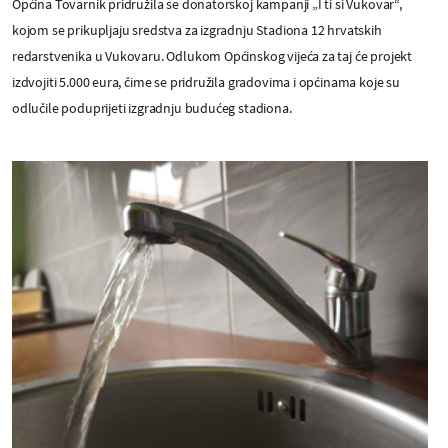
Općina Tovarnik pridružila se donatorskoj kampanji „I ti si Vukovar“,
kojom se prikupljaju sredstva za izgradnju Stadiona 12 hrvatskih
redarstvenika u Vukovaru. Odlukom Općinskog vijeća za taj će projekt
izdvojiti 5.000 eura, čime se pridružila gradovima i općinama koje su
odlučile poduprijeti izgradnju budućeg stadiona.