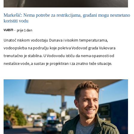
Markešić: Nema potrebe za restrikcijama, građani mogu nesmetano
koristiti vodu
prije 1 dan
VIJESTI
-
Unatoč niskom vodostaju Dunava i visokim temperaturama,
vodoopskrba na području koje pokriva Vodovod grada Vukovara
trenutačno je stabilna. U Vodovodu ističu da nema opasnosti od
nestašice vode, a sustav je projektiran i za znatno teže situacije.