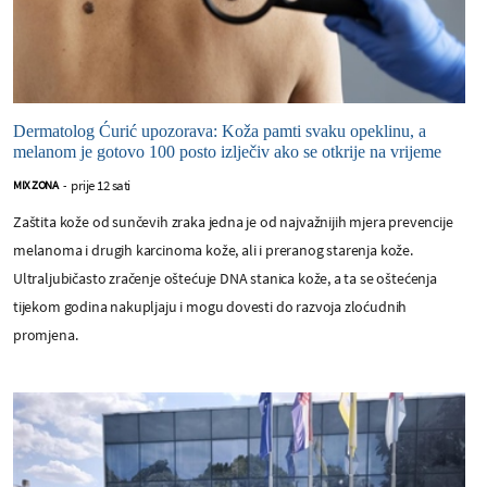
Dermatolog Ćurić upozorava: Koža pamti svaku opeklinu, a
melanom je gotovo 100 posto izlječiv ako se otkrije na vrijeme
prije 12 sati
MIX ZONA
-
Zaštita kože od sunčevih zraka jedna je od najvažnijih mjera prevencije
melanoma i drugih karcinoma kože, ali i preranog starenja kože.
Ultraljubičasto zračenje oštećuje DNA stanica kože, a ta se oštećenja
tijekom godina nakupljaju i mogu dovesti do razvoja zloćudnih
promjena.