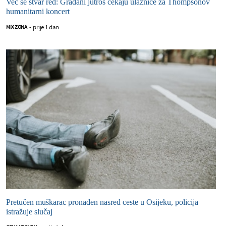
Već se stvar red: Građani jutros čekaju ulaznice za Thompsonov
humanitarni koncert
prije 1 dan
MIX ZONA
-
Pretučen muškarac pronađen nasred ceste u Osijeku, policija
istražuje slučaj