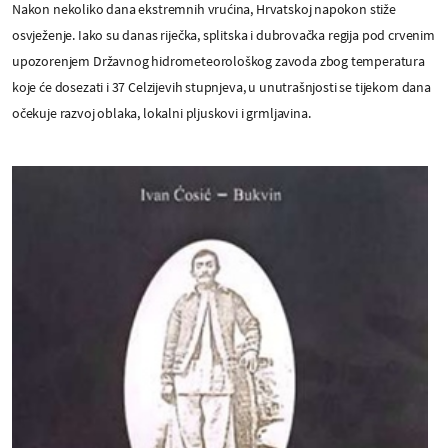
Nakon nekoliko dana ekstremnih vrućina, Hrvatskoj napokon stiže
osvježenje. Iako su danas riječka, splitska i dubrovačka regija pod crvenim
upozorenjem Državnog hidrometeorološkog zavoda zbog temperatura
koje će dosezati i 37 Celzijevih stupnjeva, u unutrašnjosti se tijekom dana
očekuje razvoj oblaka, lokalni pljuskovi i grmljavina.