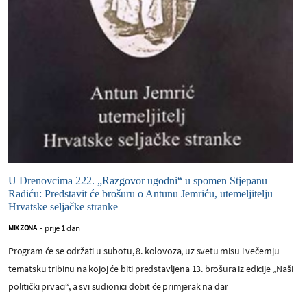
U Drenovcima 222. „Razgovor ugodni“ u spomen Stjepanu
Radiću: Predstavit će brošuru o Antunu Jemriću, utemeljitelju
Hrvatske seljačke stranke
prije 1 dan
MIX ZONA
-
Program će se održati u subotu, 8. kolovoza, uz svetu misu i večernju
tematsku tribinu na kojoj će biti predstavljena 13. brošura iz edicije „Naši
politički prvaci“, a svi sudionici dobit će primjerak na dar