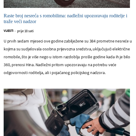
Raste broj nesreća s romobilima: nadležni upozoravaju roditelje i
traže veći nadzor
prije 18 sati
VIJESTI
-
U prvih sedam mjeseci ove godine zabilježene su 384 prometne nesreće u
kojima su sudjelovala osobna prijevozna sredstva, uključujući električne
romobile, što je više nego u istom razdoblju prošle godine kada ih je bilo
360, prenosi Hina. Nadležni pritom upozoravaju na potrebu veće
odgovornosti roditelja, ali i pojačanog policijskog nadzora.