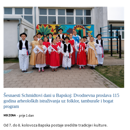
Šesnaesti Schmidtovi dani u Bapskoj: Dvodnevna proslava 115
godina arheoloških istraživanja uz folklor, tamburaše i bogat
program
prije 1 dan
MIX ZONA
-
Od 7. do 8. kolovoza Bapska postaje središte tradicije i kulture.