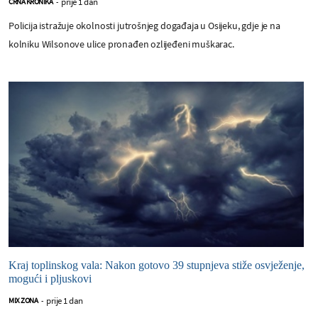
prije 1 dan
CRNA KRONIKA
-
Policija istražuje okolnosti jutrošnjeg događaja u Osijeku, gdje je na
kolniku Wilsonove ulice pronađen ozlijeđeni muškarac.
Kraj toplinskog vala: Nakon gotovo 39 stupnjeva stiže osvježenje,
mogući i pljuskovi
prije 1 dan
MIX ZONA
-