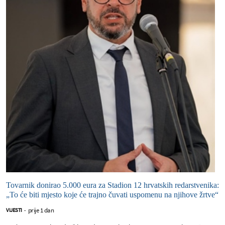
Tovarnik donirao 5.000 eura za Stadion 12 hrvatskih redarstvenika:
„To će biti mjesto koje će trajno čuvati uspomenu na njihove žrtve“
prije 1 dan
VIJESTI
-