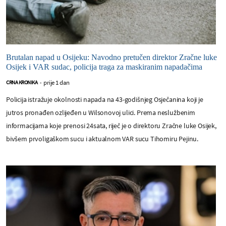
Brutalan napad u Osijeku: Navodno pretučen direktor Zračne luke
Osijek i VAR sudac, policija traga za maskiranim napadačima
prije 1 dan
CRNA KRONIKA
-
Policija istražuje okolnosti napada na 43-godišnjeg Osječanina koji je
jutros pronađen ozlijeđen u Wilsonovoj ulici. Prema neslužbenim
informacijama koje prenosi 24sata, riječ je o direktoru Zračne luke Osijek,
bivšem prvoligaškom sucu i aktualnom VAR sucu Tihomiru Pejinu.