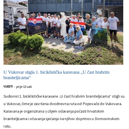
U Vukovar stigla 1. biciklistička karavana „U čast hrabrim
braniteljicama“
prije 13 sati
VIJESTI
-
Sudionici 1. biciklističke karavane „U čast hrabrim braniteljicama“ stigli su
u Vukovar, čime je završena dvodnevna ruta od Popovače do Vukovara.
Karavana je organizirana s ciljem odavanja počasti hrvatskim
braniteljicama i očuvanja sjećanja na njihov doprinos u Domovinskom
ratu.