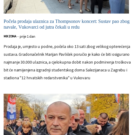
Počela prodaja ulaznica za Thompsonov koncert: Sustav pao zbog
navale, Vukovarci od jutra čekali u redu
prije 1 dan
MIX ZONA
-
Prodaja je, umjesto u podne, počela oko 13 sati zbog velikog opterećenja
sustava. Gradonačelnik Marijan Pavliček poručio je kako će biti osigurano
najmanje 30.000 ulaznica, a cjelokupna dobit nakon podmirenja troškova
bit će namijenjena izgradnji studentskog doma Salezijanaca u Zagrebu i
stadiona "12 hrvatskih redarstvenika" u Vukovaru