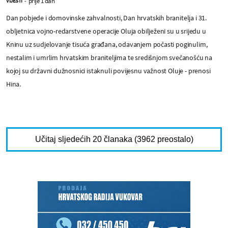
prije 1 dan
VIJESTI
-
Dan pobjede i domovinske zahvalnosti, Dan hrvatskih branitelja i 31.
obljetnica vojno-redarstvene operacije Oluja obilježeni su u srijedu u
Kninu uz sudjelovanje tisuća građana, odavanjem počasti poginulim,
nestalim i umrlim hrvatskim braniteljima te središnjom svečanošću na
kojoj su državni dužnosnici istaknuli povijesnu važnost Oluje - prenosi
Hina.
Učitaj sljedećih 20 članaka (3962 preostalo)