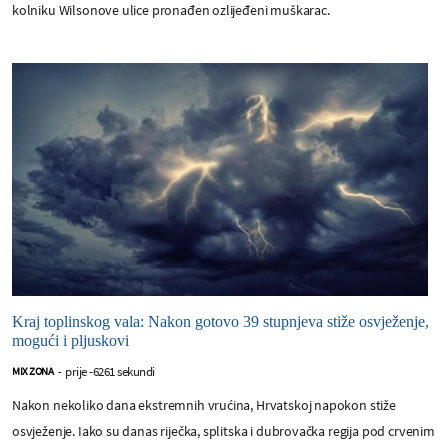
kolniku Wilsonove ulice pronađen ozlijeđeni muškarac.
Kraj toplinskog vala: Nakon gotovo 39 stupnjeva stiže osvježenje,
mogući i pljuskovi
prije -6261 sekundi
MIX ZONA
-
Nakon nekoliko dana ekstremnih vrućina, Hrvatskoj napokon stiže
osvježenje. Iako su danas riječka, splitska i dubrovačka regija pod crvenim