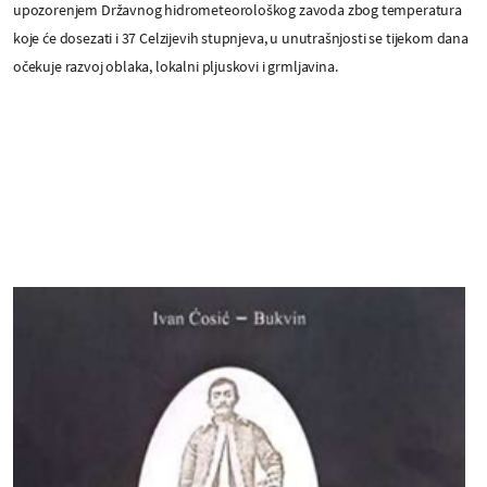
upozorenjem Državnog hidrometeorološkog zavoda zbog temperatura
koje će dosezati i 37 Celzijevih stupnjeva, u unutrašnjosti se tijekom dana
očekuje razvoj oblaka, lokalni pljuskovi i grmljavina.