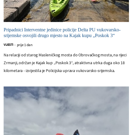
Pripadnici Interventne jedinice policije Delta PU vukovarsko-
srijemske osvojili drugo mjesto na Kajak kupu „Poskok 3“
prije 1 dan
VIJESTI
-
Na relaciji od starog Masleničkog mosta do Obrovačkog mosta, na rijeci
Zrmanji, održan je Kajak kup „Poskok 3“, atraktivna utrka duga oko 18
kilometara - izvijestila je Policijska uprava vukovarsko-srijemska.