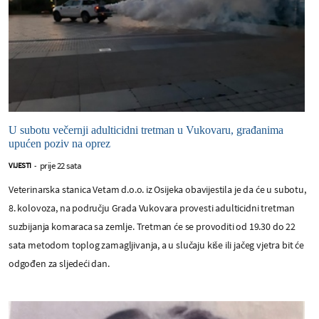
U subotu večernji adulticidni tretman u Vukovaru, građanima
upućen poziv na oprez
prije 22 sata
VIJESTI
-
Veterinarska stanica Vetam d.o.o. iz Osijeka obavijestila je da će u subotu,
8. kolovoza, na području Grada Vukovara provesti adulticidni tretman
suzbijanja komaraca sa zemlje. Tretman će se provoditi od 19.30 do 22
sata metodom toplog zamagljivanja, a u slučaju kiše ili jačeg vjetra bit će
odgođen za sljedeći dan.