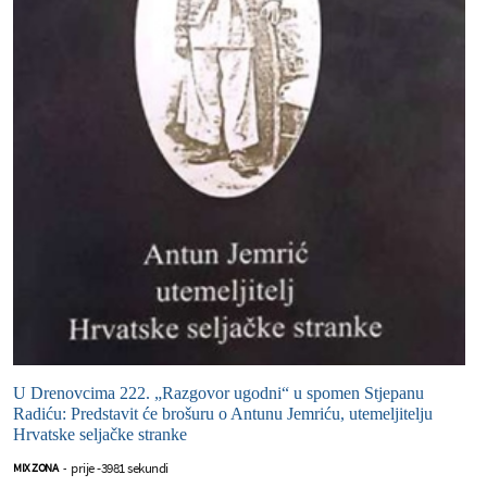
U Drenovcima 222. „Razgovor ugodni“ u spomen Stjepanu
Radiću: Predstavit će brošuru o Antunu Jemriću, utemeljitelju
Hrvatske seljačke stranke
prije -3981 sekundi
MIX ZONA
-