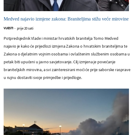
Medved najavio izmjene zakona: Braniteljima stižu veće mirovine
prije 20 sati
VIJESTI
-
Potpredsjednik Vlade i ministar hrvatskih branitelja Tomo Medved
najavio je kako će prijedlozi izmjena Zakona o hrvatskim braniteljima te
Zakona o djelatnim vojnim osobama i ovlaštenim službenim osobama u
petak biti upućeni u javno savjetovanje. Cilj izmjena je povećanje
braniteljskih mirovina, a svi zainteresirani moći će prije saborske rasprave
u rujnu dostaviti svoje primjedbe i prijedloge.