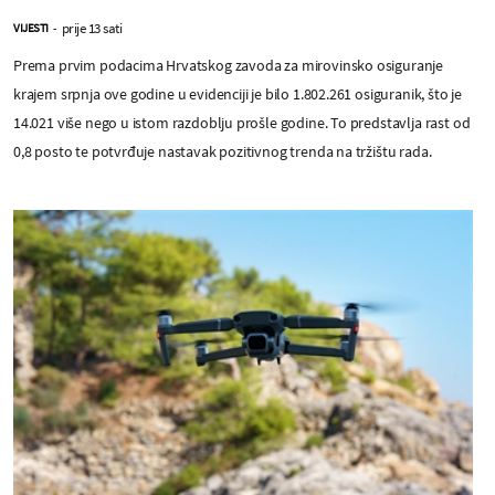
prije 13 sati
VIJESTI
-
Prema prvim podacima Hrvatskog zavoda za mirovinsko osiguranje
krajem srpnja ove godine u evidenciji je bilo 1.802.261 osiguranik, što je
14.021 više nego u istom razdoblju prošle godine. To predstavlja rast od
0,8 posto te potvrđuje nastavak pozitivnog trenda na tržištu rada.