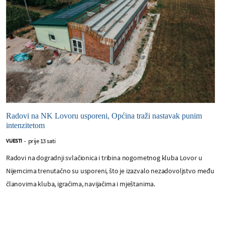
Radovi na NK Lovoru usporeni, Općina traži nastavak punim
intenzitetom
prije 13 sati
VIJESTI
-
Radovi na dogradnji svlačionica i tribina nogometnog kluba Lovor u
Nijemcima trenutačno su usporeni, što je izazvalo nezadovoljstvo među
članovima kluba, igračima, navijačima i mještanima.