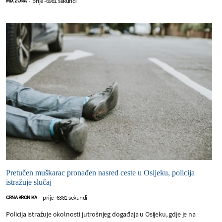
prije -6981 sekundi
MIX ZONA
-
Pretučen muškarac pronađen nasred ceste u Osijeku, policija
istražuje slučaj
prije -6381 sekundi
CRNA KRONIKA
-
Policija istražuje okolnosti jutrošnjeg događaja u Osijeku, gdje je na