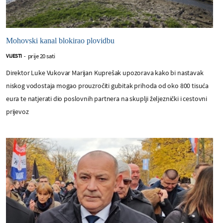
Mohovski kanal blokirao plovidbu
prije 20 sati
VIJESTI
-
Direktor Luke Vukovar Marijan Kuprešak upozorava kako bi nastavak
niskog vodostaja mogao prouzročiti gubitak prihoda od oko 800 tisuća
eura te natjerati dio poslovnih partnera na skuplji željeznički i cestovni
prijevoz