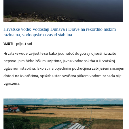
Hrvatske vode: Vodostaji Dunava i Drave na rekordno niskim
razinama, vodoopskrba zasad stabilna
prije 11 sati
VIJESTI
-
Hrvatske vode izvijestile su kako je, unatoč dugotrajnoj suši i izrazito
nepovoljnim hidrološkim uvjetima, javna vodoopskrba u Hrvatskoj
uglavnom stabilna. Iako su na pojedinim područjima zabilježeni smanjeni
dotoci na izvorištima, opskrba stanovništva pitkom vodom za sada nije
ugrožena.