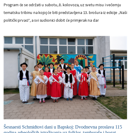
Program će se održati u subotu, 8. kolovoza, uz svetu misu i večernju
tematsku tribinu na kojoj će biti predstavljena 13. brošura iz edicije „Naši
politički prvaci“, a svi sudionici dobit će primjerak na dar
Šesnaesti Schmidtovi dani u Bapskoj: Dvodnevna proslava 115
godina arheoloških istraživanja uz folklor, tamburaše i bogat