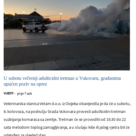
U subotu večernji adulticidni tretman u Vukovaru, građanima
upućen poziv na oprez
prije 7 sati
VIJESTI
-
Veterinarska stanica Vetam d.o.o. iz Osijeka obavijestila je da će u subotu,
8. kolovoza, na području Grada Vukovara provesti adulticidni tretman
suzbijanja komaraca sa zemlje. Tretman će se provoditi od 19.30 do 22
sata metodom toplog zamagljivanja, a u slučaju kiše ili jačeg vjetra bit će
odgođen za sljedeći dan.