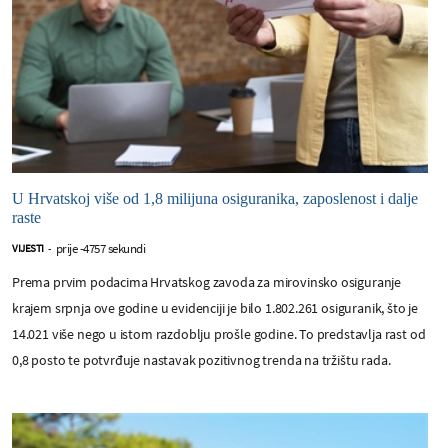
U Hrvatskoj više od 1,8 milijuna osiguranika, zaposlenost i dalje
raste
prije -4757 sekundi
VIJESTI
-
Prema prvim podacima Hrvatskog zavoda za mirovinsko osiguranje
krajem srpnja ove godine u evidenciji je bilo 1.802.261 osiguranik, što je
14.021 više nego u istom razdoblju prošle godine. To predstavlja rast od
0,8 posto te potvrđuje nastavak pozitivnog trenda na tržištu rada.