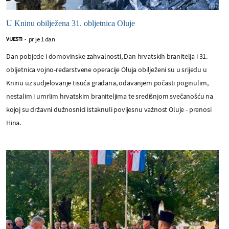
U Kninu obilježena 31. obljetnica Oluje
prije 1 dan
VIJESTI
-
Dan pobjede i domovinske zahvalnosti, Dan hrvatskih branitelja i 31.
obljetnica vojno-redarstvene operacije Oluja obilježeni su u srijedu u
Kninu uz sudjelovanje tisuća građana, odavanjem počasti poginulim,
nestalim i umrlim hrvatskim braniteljima te središnjom svečanošću na
kojoj su državni dužnosnici istaknuli povijesnu važnost Oluje - prenosi
Hina.