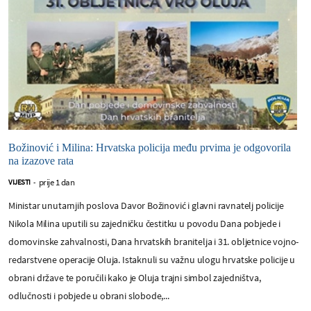
Božinović i Milina: Hrvatska policija među prvima je odgovorila
na izazove rata
prije 1 dan
VIJESTI
-
Ministar unutarnjih poslova Davor Božinović i glavni ravnatelj policije
Nikola Milina uputili su zajedničku čestitku u povodu Dana pobjede i
domovinske zahvalnosti, Dana hrvatskih branitelja i 31. obljetnice vojno-
redarstvene operacije Oluja. Istaknuli su važnu ulogu hrvatske policije u
obrani države te poručili kako je Oluja trajni simbol zajedništva,
odlučnosti i pobjede u obrani slobode,...