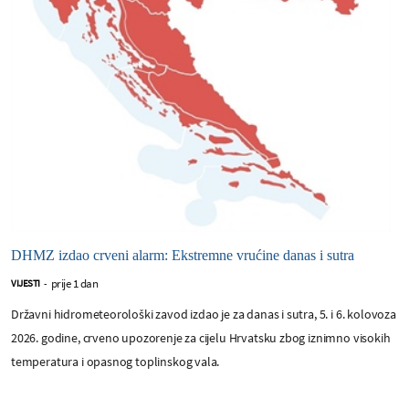
DHMZ izdao crveni alarm: Ekstremne vrućine danas i sutra
prije 1 dan
VIJESTI
-
Državni hidrometeorološki zavod izdao je za danas i sutra, 5. i 6. kolovoza
2026. godine, crveno upozorenje za cijelu Hrvatsku zbog iznimno visokih
temperatura i opasnog toplinskog vala.