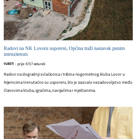
Radovi na NK Lovoru usporeni, Općina traži nastavak punim
intenzitetom
prije -5717 sekundi
VIJESTI
-
Radovi na dogradnji svlačionica i tribina nogometnog kluba Lovor u
Nijemcima trenutačno su usporeni, što je izazvalo nezadovoljstvo među
članovima kluba, igračima, navijačima i mještanima.