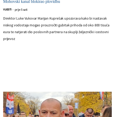
Mohovski kanal blokirao plovidbu
prije 5 sati
VIJESTI
-
Direktor Luke Vukovar Marijan Kuprešak upozorava kako bi nastavak
niskog vodostaja mogao prouzročiti gubitak prihoda od oko 800 tisuća
eura te natjerati dio poslovnih partnera na skuplji željeznički i cestovni
prijevoz