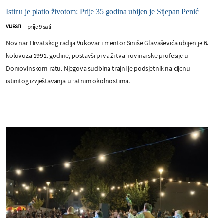
Istinu je platio životom: Prije 35 godina ubijen je Stjepan Penić
prije 9 sati
VIJESTI
-
Novinar Hrvatskog radija Vukovar i mentor Siniše Glavaševića ubijen je 6.
kolovoza 1991. godine, postavši prva žrtva novinarske profesije u
Domovinskom ratu. Njegova sudbina trajni je podsjetnik na cijenu
istinitog izvještavanja u ratnim okolnostima.