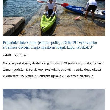
Pripadnici Interventne jedinice policije Delta PU vukovarsko-
srijemske osvojili drugo mjesto na Kajak kupu „Poskok 3“
prije 23 sata
VIJESTI
-
Na relaciji od starog Masleničkog mosta do Obrovačkog mosta, na rijeci
Zrmanji, održan je Kajak kup „Poskok 3“, atraktivna utrka duga oko 18
kilometara - izvijestila je Policijska uprava vukovarsko-srijemska.