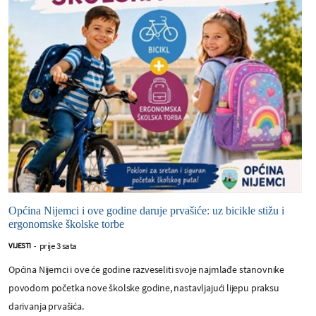
Općina Nijemci i ove godine daruje prvašiće: uz bicikle stižu i
ergonomske školske torbe
prije 3 sata
VIJESTI
-
Općina Nijemci i ove će godine razveseliti svoje najmlađe stanovnike
povodom početka nove školske godine, nastavljajući lijepu praksu
darivanja prvašića.