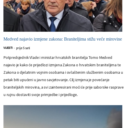
Medved najavio izmjene zakona: Braniteljima stižu veće mirovine
prije 5 sati
VIJESTI
-
Potpredsjednik Vlade i ministar hrvatskih branitelja Tomo Medved
najavio je kako će prijedlozi izmjena Zakona o hrvatskim braniteljima te
Zakona o djelatnim vojnim osobama i ovlaštenim službenim osobama u
petak biti upućeni u javno savjetovanje. Cilj izmjena je povećanje
braniteljskih mirovina, a svi zainteresirani moći će prije saborske rasprave
u rujnu dostaviti svoje primjedbe i prijedloge.