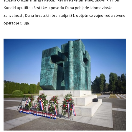
stožera Oružanih snaga Republike Hrvatske general-pukovnik Tihomir
Kundid uputili su čestitke u povodu Dana pobjede i domovinske
zahvalnosti, Dana hrvatskih branitelja i 31. obljetnice vojno-redarstvene
operacije Oluja.