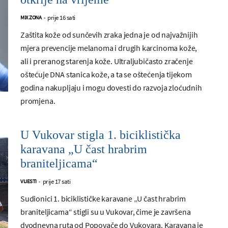
prije 16 sati
MIX ZONA
-
Zaštita kože od sunčevih zraka jedna je od najvažnijih
mjera prevencije melanoma i drugih karcinoma kože,
ali i preranog starenja kože. Ultraljubičasto zračenje
oštećuje DNA stanica kože, a ta se oštećenja tijekom
godina nakupljaju i mogu dovesti do razvoja zloćudnih
promjena.
U Vukovar stigla 1. biciklistička
karavana „U čast hrabrim
braniteljicama“
prije 17 sati
VIJESTI
-
Sudionici 1. biciklističke karavane „U čast hrabrim
braniteljicama“ stigli su u Vukovar, čime je završena
dvodnevna ruta od Popovače do Vukovara. Karavana je