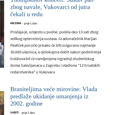
zbog navale, Vukovarci od jutra
čekali u redu
prije 1 dan
MIX ZONA
-
Prodaja je, umjesto u podne, počela oko 13 sati zbog
velikog opterećenja sustava. Gradonačelnik Marijan
Pavliček poručio je kako će biti osigurano najmanje
30.000 ulaznica, a cjelokupna dobit nakon podmirenja
troškova bit će namijenjena izgradnji studentskog
doma Salezijanaca u Zagrebu i stadiona "12 hrvatskih
redarstvenika" u Vukovaru
Braniteljima veće mirovine: Vlada
predlaže ukidanje umanjenja iz
2002. godine
prije 1 dan
VIJESTI
-