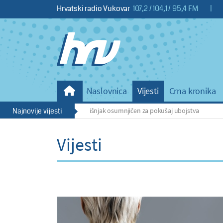
Hrvatski radio Vukovar
107,2 / 104,1 / 95,4 FM
|
Naslovnica
Vijesti
Crna kronika
ječkom parku: 25-godišnjak osumnjičen za pokušaj ubojstva
Najnovije vijesti
Dan
Vijesti