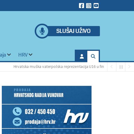
SLUŠAJ UŽIVO
aja
HRV
rvatska muška vaterpolska reprezentacija U16 u finalu SP-a
Derm