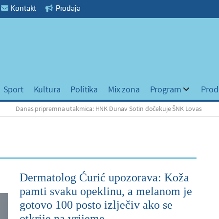
Kontakt
Prodaja
Sport
Kultura
Politika
Mix zona
Program
Prod
as pripremna utakmica: HNK Dunav Sotin dočekuje ŠNK Lovas
H
Dermatolog Ćurić upozorava: Koža
pamti svaku opeklinu, a melanom je
gotovo 100 posto izlječiv ako se
otkrije na vrijeme