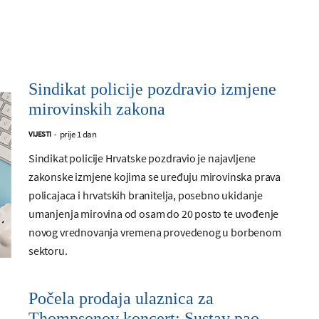
Sindikat policije pozdravio izmjene
mirovinskih zakona
prije 1 dan
VIJESTI
-
Sindikat policije Hrvatske pozdravio je najavljene
zakonske izmjene kojima se uređuju mirovinska prava
policajaca i hrvatskih branitelja, posebno ukidanje
umanjenja mirovina od osam do 20 posto te uvođenje
novog vrednovanja vremena provedenog u borbenom
sektoru.
Počela prodaja ulaznica za
Thompsonov koncert: Sustav pao