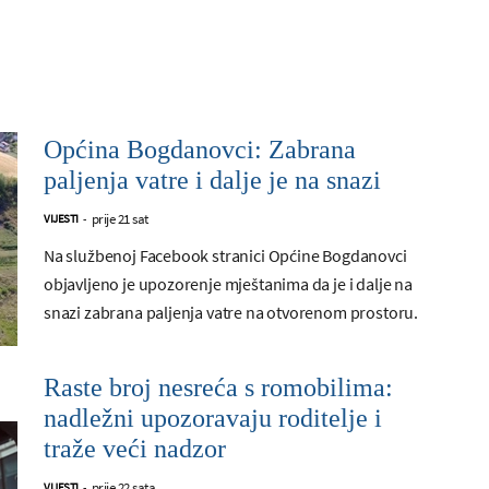
Općina Bogdanovci: Zabrana
paljenja vatre i dalje je na snazi
prije 21 sat
VIJESTI
-
Na službenoj Facebook stranici Općine Bogdanovci
objavljeno je upozorenje mještanima da je i dalje na
snazi zabrana paljenja vatre na otvorenom prostoru.
Raste broj nesreća s romobilima:
nadležni upozoravaju roditelje i
traže veći nadzor
prije 22 sata
VIJESTI
-