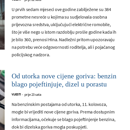
U prvih sedam mjeseci ove godine zabilježene su 384
prometne nesreće u kojima su sudjelovala osobna
prijevozna sredstva, uključujući električne romobile,
što je više nego u istom razdoblju prošle godine kada ih
je bilo 360, prenosi Hina. Nadležni pritom upozoravaju
na potrebu veće odgovornosti roditelja, ali i pojačanog
policijskog nadzora.
Od utorka nove cijene goriva: benzin
blago pojeftinjuje, dizel u porastu
prije 23 sata
VIJESTI
-
Na benzinskim postajama od utorka, 11. kolovoza,
mogle bi vrijediti nove cijene goriva. Prema dostupnim
informacijama, očekuje se blago pojeftinjenje benzina,
dok bi dizelska goriva mogla poskupjeti.