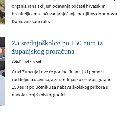
organizirana s ciljem odavanja počasti hrvatskim
braniteljicama i očuvanja sjećanja na njihov doprinos u
Domovinskom ratu.
Za srednjoškolce po 150 eura iz
županjskog proračuna
prije 19 sati
VIJESTI
-
Grad Županja i ove će godine financijski pomoći
roditeljima učenika, a za srednjoškolce je osigurano
150 eura po učeniku za nabavu školskog pribora u
nadolazećoj školskoj godini.