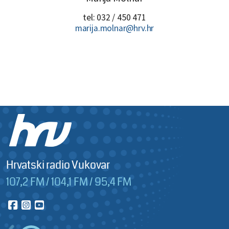
tel: 032 / 450 471
marija.molnar@hrv.hr
Hrvatski radio Vukovar
107,2 FM / 104,1 FM / 95,4 FM