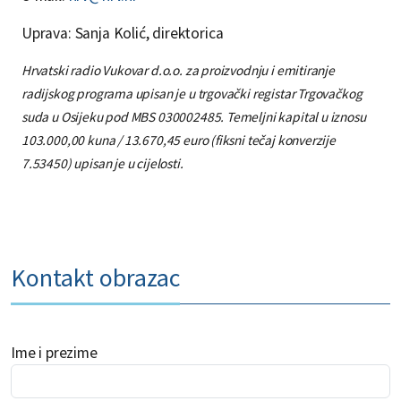
Uprava: Sanja Kolić, direktorica
Hrvatski radio Vukovar d.o.o. za proizvodnju i emitiranje
radijskog programa upisan je u trgovački registar Trgovačkog
suda u Osijeku pod MBS 030002485. Temeljni kapital u iznosu
103.000,00 kuna / 13.670,45 euro (fiksni tečaj konverzije
7.53450) upisan je u cijelosti.
Kontakt obrazac
Ime i prezime