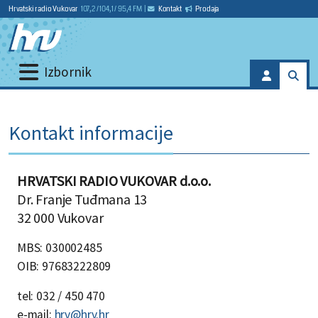
Hrvatski radio Vukovar
107,2 / 104,1 / 95,4 FM
|
Kontakt
Prodaja
Izbornik
Kontakt informacije
HRVATSKI RADIO VUKOVAR d.o.o.
Dr. Franje Tuđmana 13
32 000 Vukovar
MBS: 030002485
OIB: 97683222809
tel: 032 / 450 470
e-mail:
hrv@hrv.hr