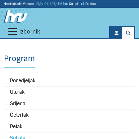
Hrvatski radio Vukovar
107,2 / 104,1 / 95,4 FM
|
Kontakt
Prodaja
Izbornik
Program
Ponedjeljak
Utorak
Srijeda
Četvrtak
Petak
Subota