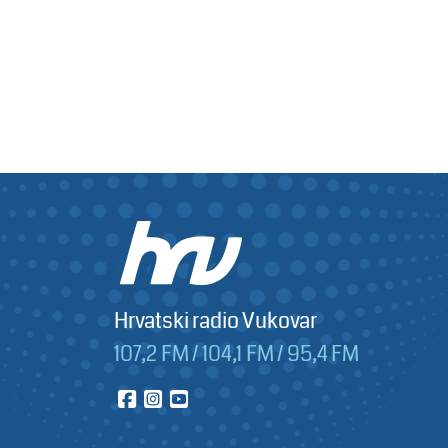
Hrvatski radio Vukovar
107,2 FM / 104,1 FM / 95,4 FM