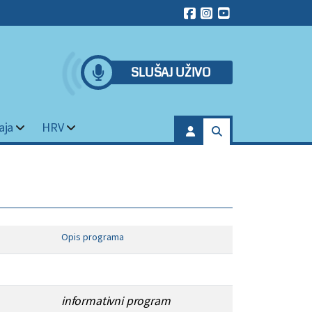
SLUŠAJ UŽIVO
aja
HRV
Opis programa
informativni program