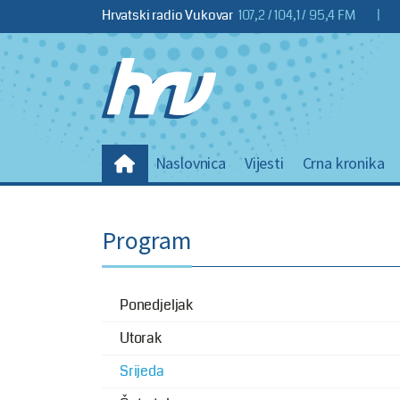
Hrvatski radio Vukovar
107,2 / 104,1 / 95,4 FM
|
Naslovnica
Vijesti
Crna kronika
Program
Ponedjeljak
Utorak
Srijeda