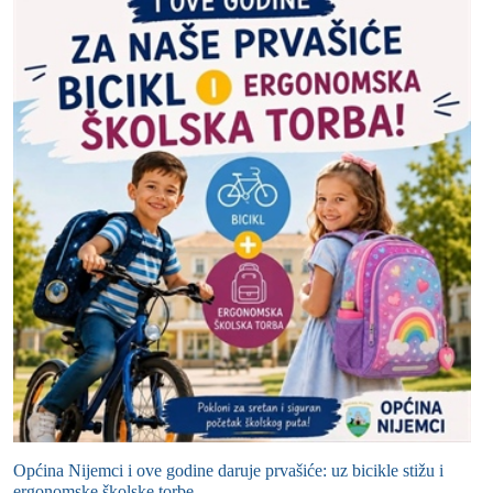
Općina Nijemci i ove godine daruje prvašiće: uz bicikle stižu i
ergonomske školske torbe