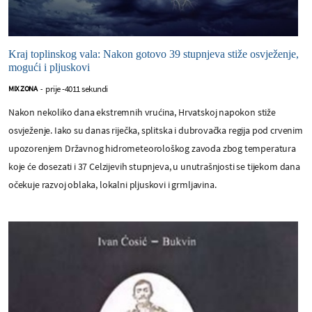
Kraj toplinskog vala: Nakon gotovo 39 stupnjeva stiže osvježenje,
mogući i pljuskovi
prije -4011 sekundi
MIX ZONA
-
Nakon nekoliko dana ekstremnih vrućina, Hrvatskoj napokon stiže
osvježenje. Iako su danas riječka, splitska i dubrovačka regija pod crvenim
upozorenjem Državnog hidrometeorološkog zavoda zbog temperatura
koje će dosezati i 37 Celzijevih stupnjeva, u unutrašnjosti se tijekom dana
očekuje razvoj oblaka, lokalni pljuskovi i grmljavina.