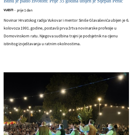
Istinu je platio životom: Prije 35 godina ubijen je Stjepan Penić
prije 1 dan
VIJESTI
-
Novinar Hrvatskog radija Vukovar i mentor Siniše Glavaševića ubijen je 6.
kolovoza 1991. godine, postavši prva žrtva novinarske profesije u
Domovinskom ratu. Njegova sudbina trajni je podsjetnik na cijenu
istinitog izvještavanja u ratnim okolnostima.