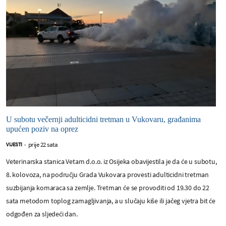
U subotu večernji adulticidni tretman u Vukovaru, građanima
upućen poziv na oprez
prije 22 sata
VIJESTI
-
Veterinarska stanica Vetam d.o.o. iz Osijeka obavijestila je da će u subotu,
8. kolovoza, na području Grada Vukovara provesti adulticidni tretman
suzbijanja komaraca sa zemlje. Tretman će se provoditi od 19.30 do 22
sata metodom toplog zamagljivanja, a u slučaju kiše ili jačeg vjetra bit će
odgođen za sljedeći dan.