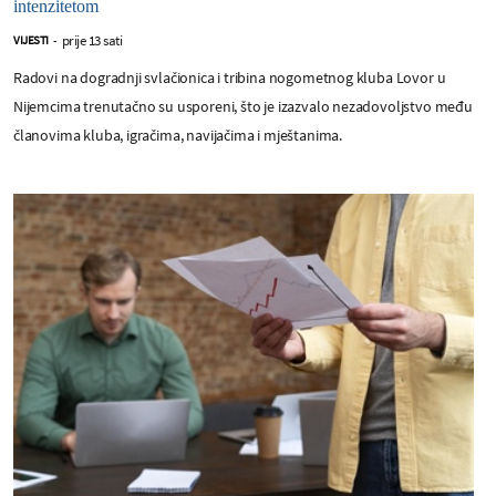
intenzitetom
prije 13 sati
VIJESTI
-
Radovi na dogradnji svlačionica i tribina nogometnog kluba Lovor u
Nijemcima trenutačno su usporeni, što je izazvalo nezadovoljstvo među
članovima kluba, igračima, navijačima i mještanima.