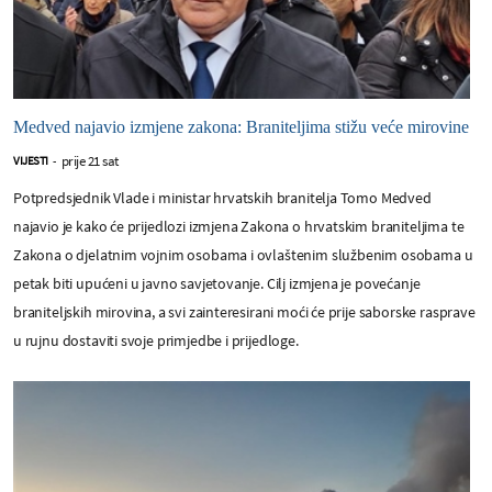
Medved najavio izmjene zakona: Braniteljima stižu veće mirovine
prije 21 sat
VIJESTI
-
Potpredsjednik Vlade i ministar hrvatskih branitelja Tomo Medved
najavio je kako će prijedlozi izmjena Zakona o hrvatskim braniteljima te
Zakona o djelatnim vojnim osobama i ovlaštenim službenim osobama u
petak biti upućeni u javno savjetovanje. Cilj izmjena je povećanje
braniteljskih mirovina, a svi zainteresirani moći će prije saborske rasprave
u rujnu dostaviti svoje primjedbe i prijedloge.