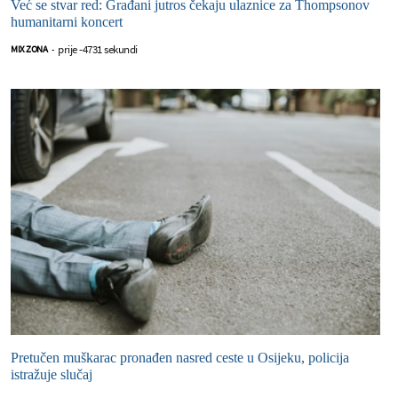
Već se stvar red: Građani jutros čekaju ulaznice za Thompsonov
humanitarni koncert
prije -4731 sekundi
MIX ZONA
-
Pretučen muškarac pronađen nasred ceste u Osijeku, policija
istražuje slučaj