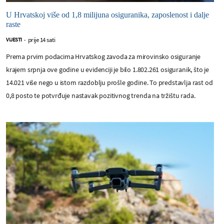
U Hrvatskoj više od 1,8 milijuna osiguranika, zaposlenost i dalje
raste
prije 14 sati
VIJESTI
-
Prema prvim podacima Hrvatskog zavoda za mirovinsko osiguranje
krajem srpnja ove godine u evidenciji je bilo 1.802.261 osiguranik, što je
14.021 više nego u istom razdoblju prošle godine. To predstavlja rast od
0,8 posto te potvrđuje nastavak pozitivnog trenda na tržištu rada.