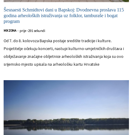
Šesnaesti Schmidtovi dani u Bapskoj: Dvodnevna proslava 115
godina arheoloških istraživanja uz folklor, tamburaše i bogat
program
prije -291 sekundi
MIX ZONA
-
Od 7. do 8. kolovoza Bapska postaje središte tradicije i kulture.
Posjetitelje očekuju koncerti, nastupi kulturno-umjetničkih društava i
obilježavanje značajne obljetnice arheoloških istraživanja koja su ovo
srijemsko mjesto upisala na arheološku kartu Hrvatske