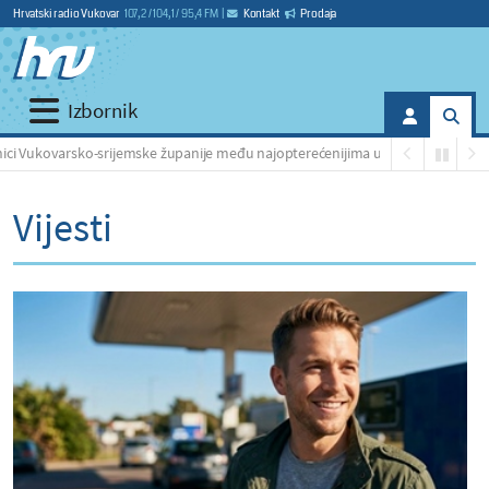
Hrvatski radio Vukovar
107,2 / 104,1 / 95,4 FM
|
Kontakt
Prodaja
Izbornik
ijemske županije među najopterećenijima u Hrvatskoj
Ve
Vijesti