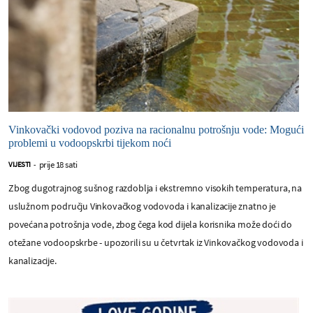
Vinkovački vodovod poziva na racionalnu potrošnju vode: Mogući
problemi u vodoopskrbi tijekom noći
prije 18 sati
VIJESTI
-
Zbog dugotrajnog sušnog razdoblja i ekstremno visokih temperatura, na
uslužnom području Vinkovačkog vodovoda i kanalizacije znatno je
povećana potrošnja vode, zbog čega kod dijela korisnika može doći do
otežane vodoopskrbe - upozorili su u četvrtak iz Vinkovačkog vodovoda i
kanalizacije.