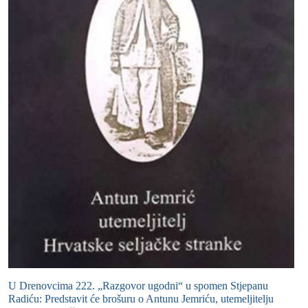
U Drenovcima 222. „Razgovor ugodni“ u spomen Stjepanu
Radiću: Predstavit će brošuru o Antunu Jemriću, utemeljitelju