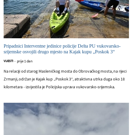
Pripadnici Interventne jedinice policije Delta PU vukovarsko-
srijemske osvojili drugo mjesto na Kajak kupu „Poskok 3“
prije 1 dan
VIJESTI
-
Na relaciji od starog Masleničkog mosta do Obrovačkog mosta, na rijeci
Zrmanji, održan je Kajak kup „Poskok 3“, atraktivna utrka duga oko 18
kilometara - izvijestila je Policijska uprava vukovarsko-srijemska.