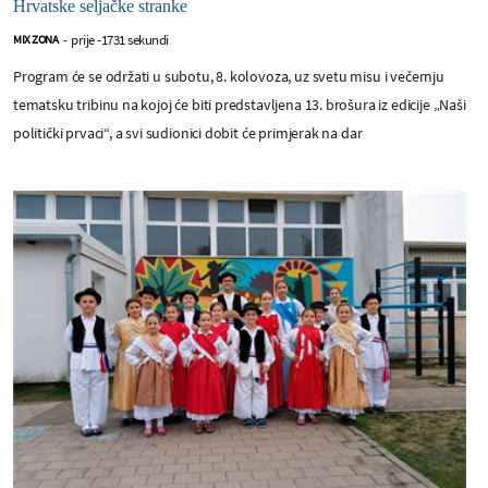
Hrvatske seljačke stranke
prije -1731 sekundi
MIX ZONA
-
Program će se održati u subotu, 8. kolovoza, uz svetu misu i večernju
tematsku tribinu na kojoj će biti predstavljena 13. brošura iz edicije „Naši
politički prvaci“, a svi sudionici dobit će primjerak na dar