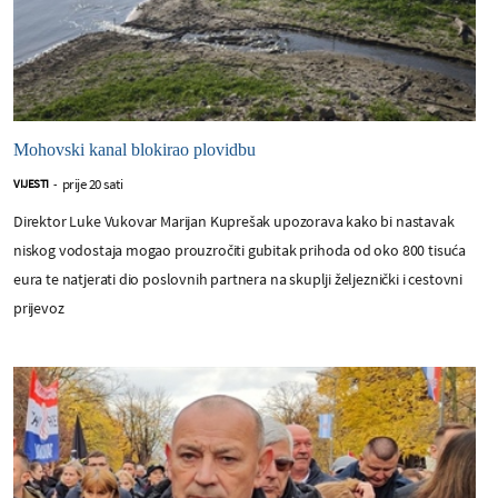
Mohovski kanal blokirao plovidbu
prije 20 sati
VIJESTI
-
Direktor Luke Vukovar Marijan Kuprešak upozorava kako bi nastavak
niskog vodostaja mogao prouzročiti gubitak prihoda od oko 800 tisuća
eura te natjerati dio poslovnih partnera na skuplji željeznički i cestovni
prijevoz