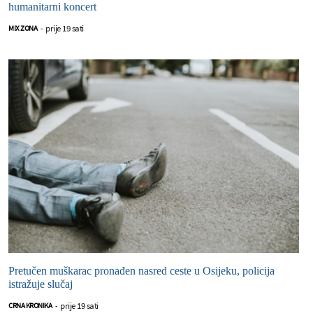
humanitarni koncert
prije 19 sati
MIX ZONA
-
Pretučen muškarac pronađen nasred ceste u Osijeku, policija
istražuje slučaj
prije 19 sati
CRNA KRONIKA
-