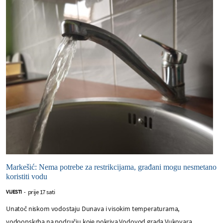
Markešić: Nema potrebe za restrikcijama, građani mogu nesmetano
koristiti vodu
prije 17 sati
VIJESTI
-
Unatoč niskom vodostaju Dunava i visokim temperaturama,
vodoopskrba na području koje pokriva Vodovod grada Vukovara