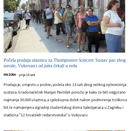
Počela prodaja ulaznica za Thompsonov koncert: Sustav pao zbog
navale, Vukovarci od jutra čekali u redu
prije 15 sati
MIX ZONA
-
Prodaja je, umjesto u podne, počela oko 13 sati zbog velikog opterećenja
sustava. Gradonačelnik Marijan Pavliček poručio je kako će biti osigurano
najmanje 30.000 ulaznica, a cjelokupna dobit nakon podmirenja troškova
bit će namijenjena izgradnji studentskog doma Salezijanaca u Zagrebu i
stadiona "12 hrvatskih redarstvenika" u Vukovaru