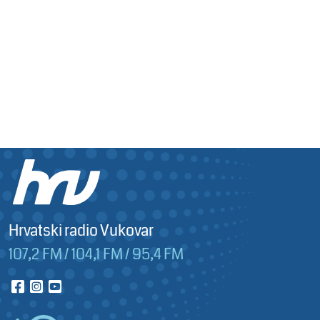
Hrvatski radio Vukovar
107,2 FM / 104,1 FM / 95,4 FM