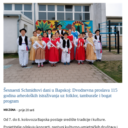
Šesnaesti Schmidtovi dani u Bapskoj: Dvodnevna proslava 115
godina arheoloških istraživanja uz folklor, tamburaše i bogat
program
prije 20 sati
MIX ZONA
-
Od 7. do 8. kolovoza Bapska postaje središte tradicije i kulture.
Posjetitelje očekuju koncerti, nastupi kulturno-umjetničkih društava i