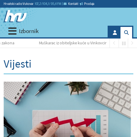
Hrvatski radio Vukovar
107,2 / 104,1 / 95,4 FM
|
Kontakt
Prodaja
Izbornik
Muškarac iz obiteljske kuće u Vinkovcima otuđio nekoliko potrepština
Vijesti