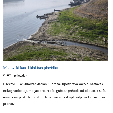
Mohovski kanal blokirao plovidbu
prije 1 dan
VIJESTI
-
Direktor Luke Vukovar Marijan Kuprešak upozorava kako bi nastavak
niskog vodostaja mogao prouzročiti gubitak prihoda od oko 800 tisuća
eura te natjerati dio poslovnih partnera na skuplji željeznički i cestovni
prijevoz