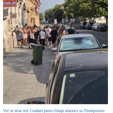
Već se stvar red: Građani jutros čekaju ulaznice za Thompsonov