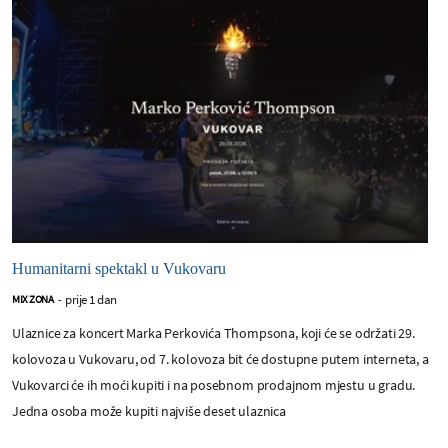
Humanitarni spektakl u Vukovaru
prije 1 dan
MIX ZONA
-
Ulaznice za koncert Marka Perkovića Thompsona, koji će se održati 29.
kolovoza u Vukovaru, od 7. kolovoza bit će dostupne putem interneta, a
Vukovarci će ih moći kupiti i na posebnom prodajnom mjestu u gradu.
Jedna osoba može kupiti najviše deset ulaznica