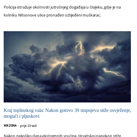
Policija istražuje okolnosti jutrošnjeg događaja u Osijeku, gdje je na
kolniku Wilsonove ulice pronađen ozlijeđeni muškarac.
Kraj toplinskog vala: Nakon gotovo 39 stupnjeva stiže osvježenje,
mogući i pljuskovi
prije 19 sati
MIX ZONA
-
Nakon nekoliko dana ekstremnih vrućina, Hrvatskoj napokon stiže