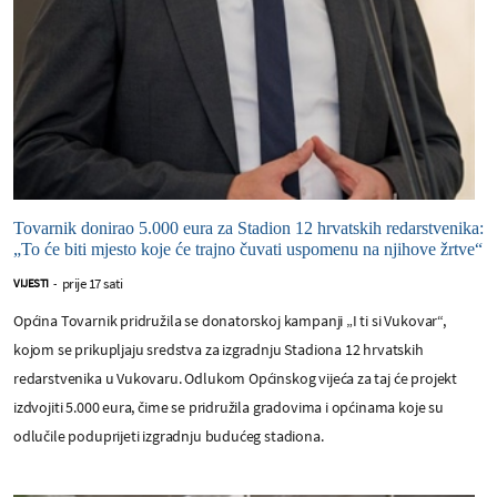
Tovarnik donirao 5.000 eura za Stadion 12 hrvatskih redarstvenika:
„To će biti mjesto koje će trajno čuvati uspomenu na njihove žrtve“
prije 17 sati
VIJESTI
-
Općina Tovarnik pridružila se donatorskoj kampanji „I ti si Vukovar“,
kojom se prikupljaju sredstva za izgradnju Stadiona 12 hrvatskih
redarstvenika u Vukovaru. Odlukom Općinskog vijeća za taj će projekt
izdvojiti 5.000 eura, čime se pridružila gradovima i općinama koje su
odlučile poduprijeti izgradnju budućeg stadiona.