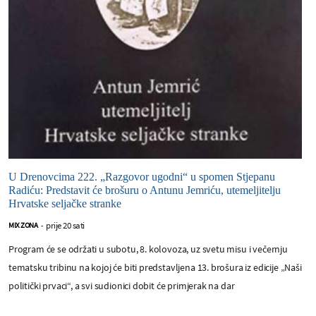
U Drenovcima 222. „Razgovor ugodni“ u spomen Stjepanu
Radiću: Predstavit će brošuru o Antunu Jemriću, utemeljitelju
Hrvatske seljačke stranke
prije 20 sati
MIX ZONA
-
Program će se održati u subotu, 8. kolovoza, uz svetu misu i večernju
tematsku tribinu na kojoj će biti predstavljena 13. brošura iz edicije „Naši
politički prvaci“, a svi sudionici dobit će primjerak na dar