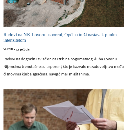
Radovi na NK Lovoru usporeni, Općina traži nastavak punim
intenzitetom
prije 1 dan
VIJESTI
-
Radovi na dogradnji svlačionica i tribina nogometnog kluba Lovor u
Nijemcima trenutačno su usporeni, što je izazvalo nezadovoljstvo među
članovima kluba, igračima, navijačima i mještanima.