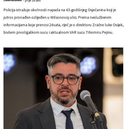
Policija istražuje okolnosti napada na 43-godišnjeg Osječanina koji je
jutros pronađen ozlijeđen u Wilsonovoj ulici. Prema neslužbenim
informacijama koje prenosi 24sata, riječ je o direktoru Zračne luke Osijek,
bivšem prvoligaškom sucu i aktualnom VAR sucu Tihomiru Pejinu.