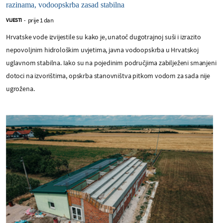
razinama, vodoopskrba zasad stabilna
prije 1 dan
VIJESTI
-
Hrvatske vode izvijestile su kako je, unatoč dugotrajnoj suši i izrazito
nepovoljnim hidrološkim uvjetima, javna vodoopskrba u Hrvatskoj
uglavnom stabilna. Iako su na pojedinim područjima zabilježeni smanjeni
dotoci na izvorištima, opskrba stanovništva pitkom vodom za sada nije
ugrožena.