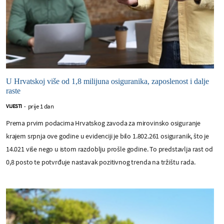
U Hrvatskoj više od 1,8 milijuna osiguranika, zaposlenost i dalje
raste
prije 1 dan
VIJESTI
-
Prema prvim podacima Hrvatskog zavoda za mirovinsko osiguranje
krajem srpnja ove godine u evidenciji je bilo 1.802.261 osiguranik, što je
14.021 više nego u istom razdoblju prošle godine. To predstavlja rast od
0,8 posto te potvrđuje nastavak pozitivnog trenda na tržištu rada.