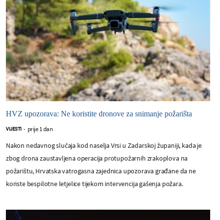
HVZ upozorava: Ne koristite dronove za snimanje požarišta
prije 1 dan
VIJESTI
-
Nakon nedavnog slučaja kod naselja Vrsi u Zadarskoj županiji, kada je
zbog drona zaustavljena operacija protupožarnih zrakoplova na
požarištu, Hrvatska vatrogasna zajednica upozorava građane da ne
koriste bespilotne letjelice tijekom intervencija gašenja požara.