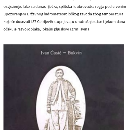
osvježenje. Iako su danas riječka, splitska i dubrovačka regija pod crvenim
upozorenjem Državnog hidrometeorološkog zavoda zbog temperatura
koje će dosezati i 37 Celzijevih stupnjeva, u unutrašnjosti se tijekom dana
očekuje razvoj oblaka, lokalni pljuskovi i grmljavina.