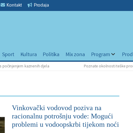
Kontakt
Prodaja
Sport
Kultura
Politika
Mix zona
Program
Prod
njem kaznenih djela
Poznate okolnosti teške prometne ne
Vinkovački vodovod poziva na
racionalnu potrošnju vode: Mogući
problemi u vodoopskrbi tijekom noći