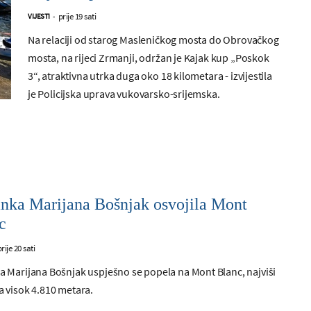
prije 19 sati
VIJESTI
-
Na relaciji od starog Masleničkog mosta do Obrovačkog
mosta, na rijeci Zrmanji, održan je Kajak kup „Poskok
3“, atraktivna utrka duga oko 18 kilometara - izvijestila
je Policijska uprava vukovarsko-srijemska.
anka Marijana Bošnjak osvojila Mont
c
prije 20 sati
a Marijana Bošnjak uspješno se popela na Mont Blanc, najviši
a visok 4.810 metara.