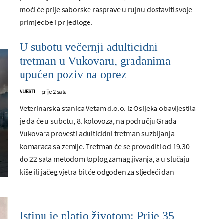
moći će prije saborske rasprave u rujnu dostaviti svoje
primjedbe i prijedloge.
U subotu večernji adulticidni
tretman u Vukovaru, građanima
upućen poziv na oprez
prije 2 sata
VIJESTI
-
Veterinarska stanica Vetam d.o.o. iz Osijeka obavijestila
je da će u subotu, 8. kolovoza, na području Grada
Vukovara provesti adulticidni tretman suzbijanja
komaraca sa zemlje. Tretman će se provoditi od 19.30
do 22 sata metodom toplog zamagljivanja, a u slučaju
kiše ili jačeg vjetra bit će odgođen za sljedeći dan.
Istinu je platio životom: Prije 35