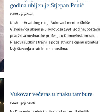
godina ubijen je Stjepan Penić
prije 5 sati
VIJESTI
-
Novinar Hrvatskog radija Vukovar i mentor Siniše
Glavaševića ubijen je 6. kolovoza 1991. godine, postavši
prva žrtva novinarske profesije u Domovinskom ratu.
Njegova sudbina trajni je podsjetnik na cijenu istinitog
izvještavanja u ratnim okolnostima.
Vukovar večeras u znaku tambure
prije 14 sati
VIJESTI
-
Na Dunavskoj šetnici u tijeku je koncert Najboljih