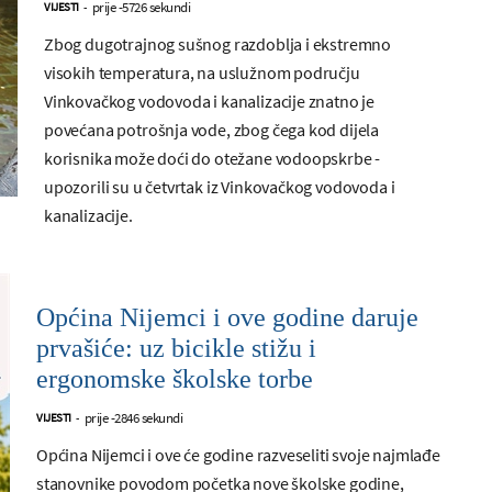
prije -5726 sekundi
VIJESTI
-
Zbog dugotrajnog sušnog razdoblja i ekstremno
visokih temperatura, na uslužnom području
Vinkovačkog vodovoda i kanalizacije znatno je
povećana potrošnja vode, zbog čega kod dijela
korisnika može doći do otežane vodoopskrbe -
upozorili su u četvrtak iz Vinkovačkog vodovoda i
kanalizacije.
Općina Nijemci i ove godine daruje
prvašiće: uz bicikle stižu i
ergonomske školske torbe
prije -2846 sekundi
VIJESTI
-
Općina Nijemci i ove će godine razveseliti svoje najmlađe
stanovnike povodom početka nove školske godine,