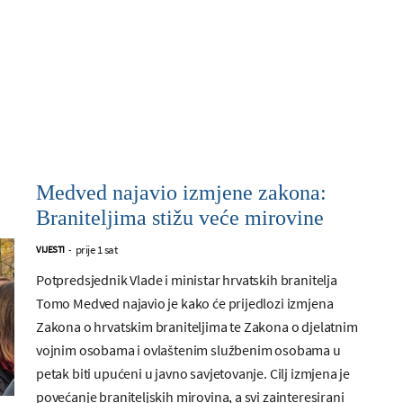
Medved najavio izmjene zakona:
Braniteljima stižu veće mirovine
prije 1 sat
VIJESTI
-
Potpredsjednik Vlade i ministar hrvatskih branitelja
Tomo Medved najavio je kako će prijedlozi izmjena
Zakona o hrvatskim braniteljima te Zakona o djelatnim
vojnim osobama i ovlaštenim službenim osobama u
petak biti upućeni u javno savjetovanje. Cilj izmjena je
povećanje braniteljskih mirovina, a svi zainteresirani