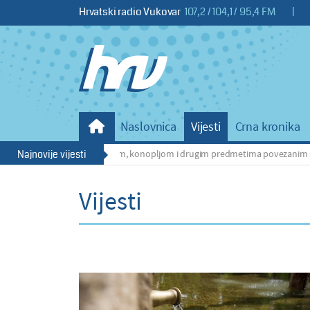
Hrvatski radio Vukovar
107,2 / 104,1 / 95,4 FM
|
Naslovnica
Vijesti
Crna kronika
33-godišnjaka s kokainom, konopljom i drugim predmetima povezanim s počinje
Najnovije vijesti
Vijesti