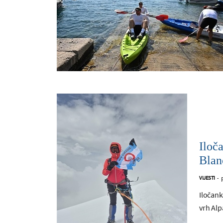
Iloč
Blan
VIJESTI
-
Iločank
vrh Alp