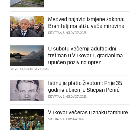
Medved najavio izmjene zakona:
Braniteljima stižu veće mirovine
ČETVRTAK, 6. KOLOVOZA 2026.
U subotu večernji adulticidni
tretman u Vukovaru, građanima
upućen poziv na oprez
ČETVRTAK, 6. KOLOVOZA 2026.
Istinu je platio životom: Prije 35
godina ubijen je Stjepan Penić
ČETVRTAK, 6. KOLOVOZA 2026.
Vukovar večeras u znaku tambure
SRIJEDA, 5. KOLOVOZA 2026.