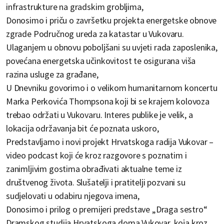
infrastrukture na gradskim grobljima,
Donosimo i priču o završetku projekta energetske obnove
zgrade Područnog ureda za katastar u Vukovaru.
Ulaganjem u obnovu poboljšani su uvjeti rada zaposlenika,
povećana energetska učinkovitost te osigurana viša
razina usluge za građane,
U Dnevniku govorimo i o velikom humanitarnom koncertu
Marka Perkovića Thompsona koji bi se krajem kolovoza
trebao održati u Vukovaru. Interes publike je velik, a
lokacija održavanja bit će poznata uskoro,
Predstavljamo i novi projekt Hrvatskoga radija Vukovar –
video podcast koji će kroz razgovore s poznatim i
zanimljivim gostima obrađivati aktualne teme iz
društvenog života. Slušatelji i pratitelji pozvani su
sudjelovati u odabiru njegova imena,
Donosimo i prilog o premijeri predstave „Draga sestro“
Dramskog studija Hrvatskoga doma Vukovar, koja kroz