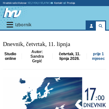
Hrvatski radio Vukovar
107,2 / 104,1 / 95,4 FM
|
Kontakt
Prodaja
Izbornik
Dnevnik, četvrtak, 11. lipnja
Autor:
Studio
četvrtak, 11.
prije 1
Sandra
online
lipnja 2026.
mjesec
Grgić