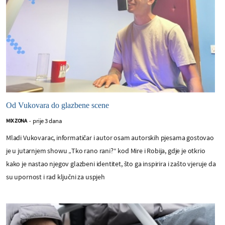
Od Vukovara do glazbene scene
prije 3 dana
MIX ZONA
-
Mladi Vukovarac, informatičar i autor osam autorskih pjesama gostovao
je u jutarnjem showu „Tko rano rani?“ kod Mire i Robija, gdje je otkrio
kako je nastao njegov glazbeni identitet, što ga inspirira i zašto vjeruje da
su upornost i rad ključni za uspjeh