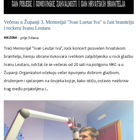
Večeras u Županji 3. Memorijal "Ivan Luetar Iva" u čast branitelju
i rockeru Ivanu Leutaru
prije 3 dana
MIX ZONA
-
Treći Memorijal "Ivan Leutar Iva", rock koncert posvećen hrvatskom
branitelju, heroju obrane Vukovara i velikom zaljubljeniku u rock glazbu
Ivanu Leutaru, održat će se večeras od 20 sati na poligonu MKC-a u
Županji. Organizatori očekuju večer ispunjenu dobrom glazbom,
druženjem i sjećanjem na čovjeka koji je, kako ističu, ostavio neizbrisiv
trag među prijateljima i...