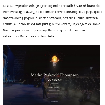
Kako su izvijestili iz Udruge djece poginulih i nestalih hrvatskih branitelja
Domovinskog rata, Sinj je bio domaćin četverodnevnog okupljanja djece i
članova obitelji poginulih, smrtno stradalih, nestalih i umrlih hrvatskih
branitelja Domovinskog rata pristiglih iz Vukovara, Osijeka, Našica i Nove
Gradiške povodom obilježavanja Dana pobjede i domovinske
zahvalnosti, Dana hrvatskih branitelja i...