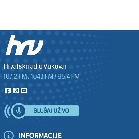
Hrvatski radio Vukovar
107,2 FM / 104,1 FM / 95,4 FM
SLUŠAJ UŽIVO
INFORMACIJE