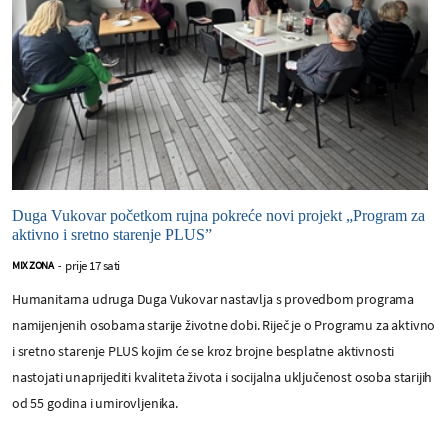
Duga Vukovar početkom rujna pokreće novi projekt „Program za
aktivno i sretno starenje PLUS”
prije 17 sati
MIX ZONA
-
Humanitarna udruga Duga Vukovar nastavlja s provedbom programa
namijenjenih osobama starije životne dobi. Riječ je o Programu za aktivno
i sretno starenje PLUS kojim će se kroz brojne besplatne aktivnosti
nastojati unaprijediti kvaliteta života i socijalna uključenost osoba starijih
od 55 godina i umirovljenika.