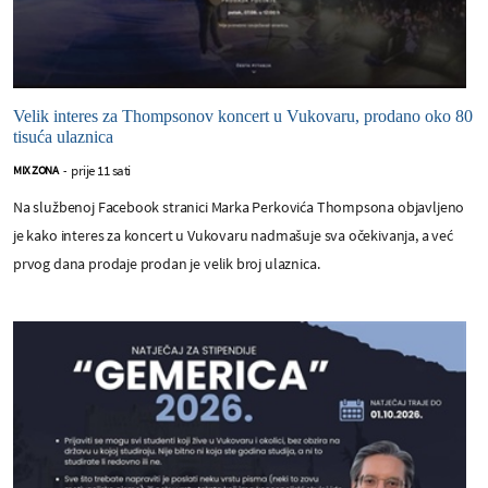
Velik interes za Thompsonov koncert u Vukovaru, prodano oko 80
tisuća ulaznica
prije 11 sati
MIX ZONA
-
Na službenoj Facebook stranici Marka Perkovića Thompsona objavljeno
je kako interes za koncert u Vukovaru nadmašuje sva očekivanja, a već
prvog dana prodaje prodan je velik broj ulaznica.