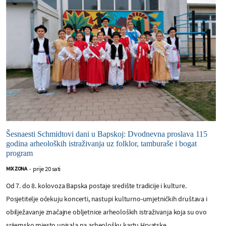
Šesnaesti Schmidtovi dani u Bapskoj: Dvodnevna proslava 115
godina arheoloških istraživanja uz folklor, tamburaše i bogat
program
prije 20 sati
MIX ZONA
-
Od 7. do 8. kolovoza Bapska postaje središte tradicije i kulture.
Posjetitelje očekuju koncerti, nastupi kulturno-umjetničkih društava i
obilježavanje značajne obljetnice arheoloških istraživanja koja su ovo
srijemsko mjesto upisala na arheološku kartu Hrvatske