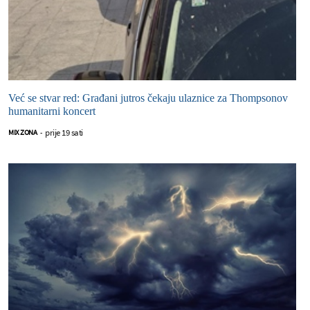
Već se stvar red: Građani jutros čekaju ulaznice za Thompsonov
humanitarni koncert
prije 19 sati
MIX ZONA
-