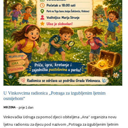
U Vinkovcima radionica „Potraga za izgubljenim ljetnim
osmijehom“
prije 1 dan
MIX ZONA
-
Vinkovačka Udruga za pomoć djeci i obiteljima „Ana“ organizira novu
ljetnu radionicu za djecu pod nazivom „Potraga za izgubljenim ljetnim