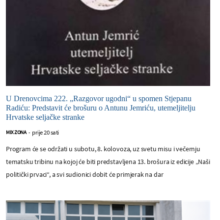
U Drenovcima 222. „Razgovor ugodni“ u spomen Stjepanu
Radiću: Predstavit će brošuru o Antunu Jemriću, utemeljitelju
Hrvatske seljačke stranke
prije 20 sati
MIX ZONA
-
Program će se održati u subotu, 8. kolovoza, uz svetu misu i večernju
tematsku tribinu na kojoj će biti predstavljena 13. brošura iz edicije „Naši
politički prvaci“, a svi sudionici dobit će primjerak na dar