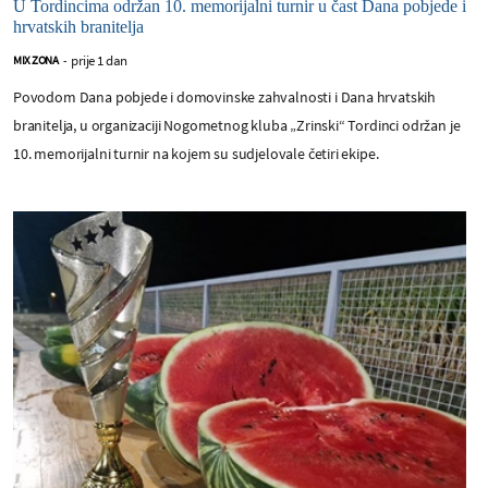
U Tordincima održan 10. memorijalni turnir u čast Dana pobjede i
hrvatskih branitelja
prije 1 dan
MIX ZONA
-
Povodom Dana pobjede i domovinske zahvalnosti i Dana hrvatskih
branitelja, u organizaciji Nogometnog kluba „Zrinski“ Tordinci održan je
10. memorijalni turnir na kojem su sudjelovale četiri ekipe.