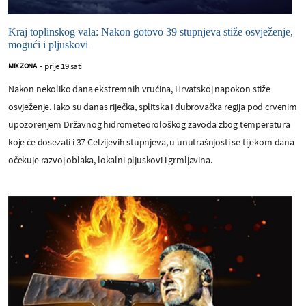
Kraj toplinskog vala: Nakon gotovo 39 stupnjeva stiže osvježenje,
mogući i pljuskovi
prije 19 sati
MIX ZONA
-
Nakon nekoliko dana ekstremnih vrućina, Hrvatskoj napokon stiže
osvježenje. Iako su danas riječka, splitska i dubrovačka regija pod crvenim
upozorenjem Državnog hidrometeorološkog zavoda zbog temperatura
koje će dosezati i 37 Celzijevih stupnjeva, u unutrašnjosti se tijekom dana
očekuje razvoj oblaka, lokalni pljuskovi i grmljavina.