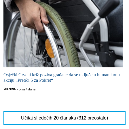
Osječki Crveni križ poziva građane da se uključe u humanitarnu
akciju „Pretrči 5 za Pokret“
prije 4 dana
MIX ZONA
-
Učitaj sljedećih 20 članaka (312 preostalo)