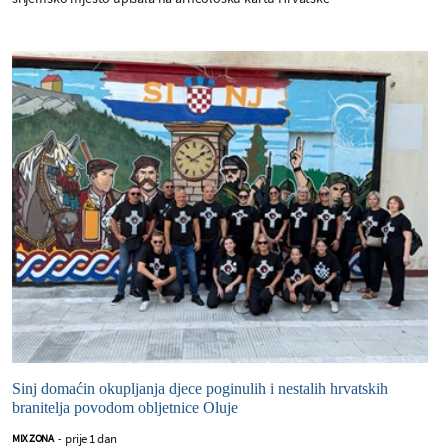
Sinj domaćin okupljanja djece poginulih i nestalih hrvatskih
branitelja povodom obljetnice Oluje
prije 1 dan
MIX ZONA
-