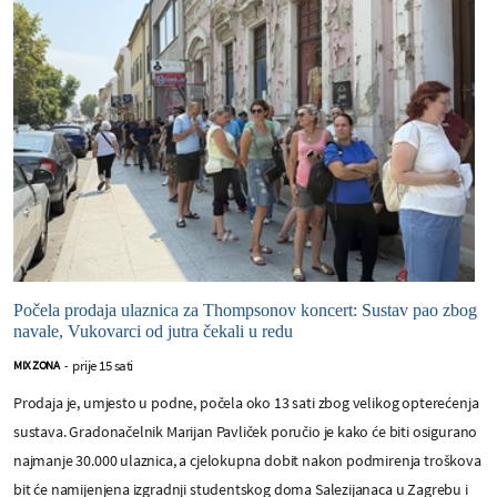
Počela prodaja ulaznica za Thompsonov koncert: Sustav pao zbog
navale, Vukovarci od jutra čekali u redu
prije 15 sati
MIX ZONA
-
Prodaja je, umjesto u podne, počela oko 13 sati zbog velikog opterećenja
sustava. Gradonačelnik Marijan Pavliček poručio je kako će biti osigurano
najmanje 30.000 ulaznica, a cjelokupna dobit nakon podmirenja troškova
bit će namijenjena izgradnji studentskog doma Salezijanaca u Zagrebu i