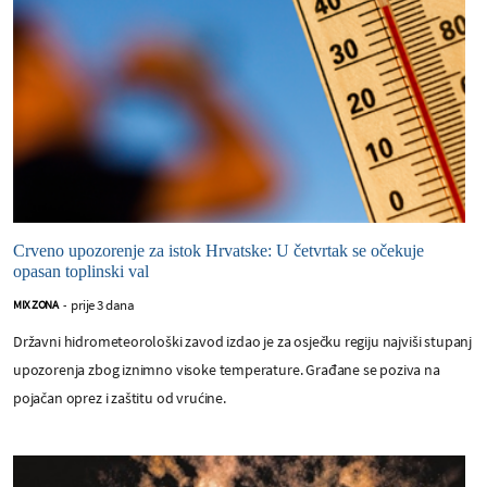
Crveno upozorenje za istok Hrvatske: U četvrtak se očekuje
opasan toplinski val
prije 3 dana
MIX ZONA
-
Državni hidrometeorološki zavod izdao je za osječku regiju najviši stupanj
upozorenja zbog iznimno visoke temperature. Građane se poziva na
pojačan oprez i zaštitu od vrućine.