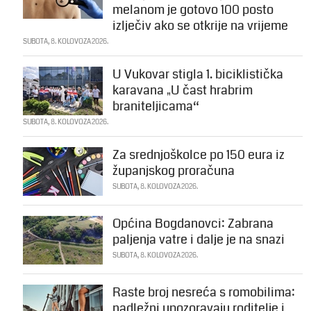
melanom je gotovo 100 posto
izlječiv ako se otkrije na vrijeme
SUBOTA, 8. KOLOVOZA 2026.
U Vukovar stigla 1. biciklistička
karavana „U čast hrabrim
braniteljicama“
SUBOTA, 8. KOLOVOZA 2026.
Za srednjoškolce po 150 eura iz
županjskog proračuna
SUBOTA, 8. KOLOVOZA 2026.
Općina Bogdanovci: Zabrana
paljenja vatre i dalje je na snazi
SUBOTA, 8. KOLOVOZA 2026.
Raste broj nesreća s romobilima:
nadležni upozoravaju roditelje i