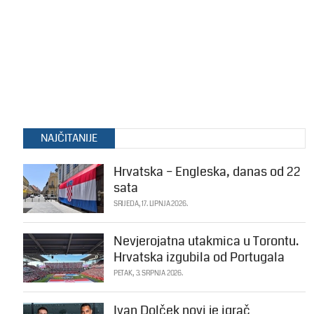
NAJČITANIJE
Hrvatska – Engleska, danas od 22
sata
SRIJEDA, 17. LIPNJA 2026.
Nevjerojatna utakmica u Torontu.
Hrvatska izgubila od Portugala
PETAK, 3. SRPNJA 2026.
Ivan Dolček novi je igrač