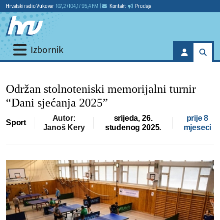
Hrvatski radio Vukovar
107,2 / 104,1 / 95,4 FM
|
Kontakt
Prodaja
Izbornik
Održan stolnoteniski memorijalni turnir
“Dani sjećanja 2025”
Autor:
srijeda, 26.
prije 8
Sport
Janoš Kery
studenog 2025.
mjeseci