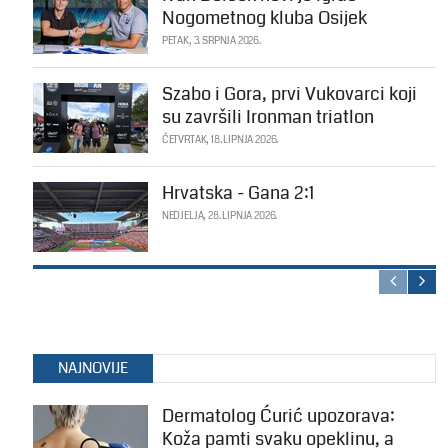
Nogometnog kluba Osijek
PETAK, 3. SRPNJA 2026.
Szabo i Gora, prvi Vukovarci koji
su završili Ironman triatlon
ČETVRTAK, 18. LIPNJA 2026.
Hrvatska - Gana 2:1
NEDJELJA, 28. LIPNJA 2026.
NAJNOVIJE
Dermatolog Ćurić upozorava:
Koža pamti svaku opeklinu, a