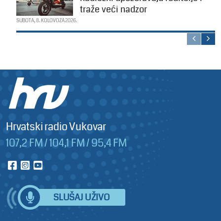
traže veći nadzor
SUBOTA, 8. KOLOVOZA 2026.
Hrvatski radio Vukovar
107,2 FM / 104,1 FM / 95,4 FM
SLUŠAJ UŽIVO