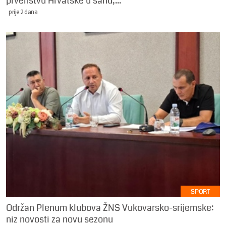
prvenstvu Hrvatske u šahu,...
prije 2 dana
SPORT
Održan Plenum klubova ŽNS Vukovarsko-srijemske:
niz novosti za novu sezonu