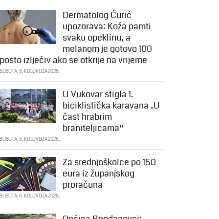
Dermatolog Ćurić
upozorava: Koža pamti
svaku opeklinu, a
melanom je gotovo 100
posto izlječiv ako se otkrije na vrijeme
SUBOTA, 8. KOLOVOZA 2026.
U Vukovar stigla 1.
biciklistička karavana „U
čast hrabrim
braniteljicama“
SUBOTA, 8. KOLOVOZA 2026.
Za srednjoškolce po 150
eura iz županjskog
proračuna
SUBOTA, 8. KOLOVOZA 2026.
Općina Bogdanovci: