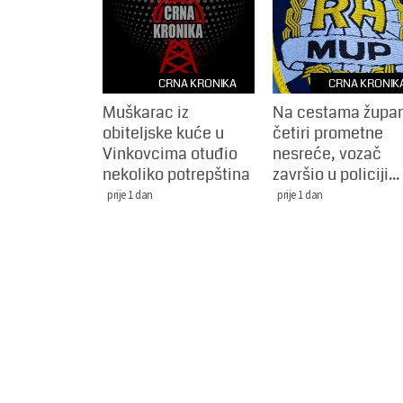
CRNA KRONIKA
CRNA KRONIK
Muškarac iz
Na cestama župan
obiteljske kuće u
četiri prometne
Vinkovcima otuđio
nesreće, vozač
nekoliko potrepština
završio u policiji...
prije 1 dan
prije 1 dan