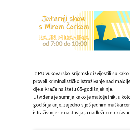
Iz PU vukovarsko-srijemske izvijestili su kako 
proveli kriminalističko istraživanje nad malo
djela Krađa na štetu 65-godišnjakinje.
Utvrđena je sumnja kako je maloljetnik, u kolo
godišnjakinje, zajedno s još jednim muškarcem
istraživanje se nastavlja, a nadležnom državn