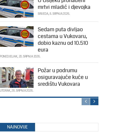
U Osijeku pronađeni
mrtvi mladić i djevojka
SRIJEDA, 8. SRPNJA 2026.
Sedam puta divljao
cestama u Vukovaru,
dobio kaznu od 10.510
eura
PONEDJELJAK, 20. SRPNJA 2026.
Požar u podrumu
osiguravajuće kuće u
središtu Vukovara
UTORAK, 28. SRPNJA 2026.
NAJNOVIJE