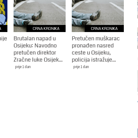
A
CRNA KRONIKA
CRNA KRONIKA
ije
Brutalan napad u
Pretučen muškarac
Osijeku: Navodno
pronađen nasred
pretučen direktor
ceste u Osijeku,
Zračne luke Osijek...
policija istražuje...
prije 1 dan
prije 1 dan