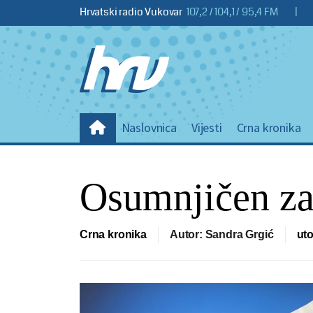
Hrvatski radio Vukovar
107,2 / 104,1 / 95,4 FM
|
Naslovnica
Vijesti
Crna kronika
Osumnjičen za
Crna kronika
Autor: Sandra Grgić
uto