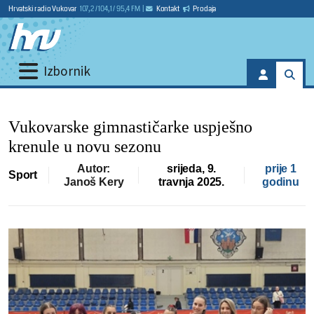
Hrvatski radio Vukovar
107,2 / 104,1 / 95,4 FM
|
Kontakt
Prodaja
Izbornik
Vukovarske gimnastičarke uspješno
krenule u novu sezonu
Autor:
srijeda, 9.
prije 1
Sport
Janoš Kery
travnja 2025.
godinu