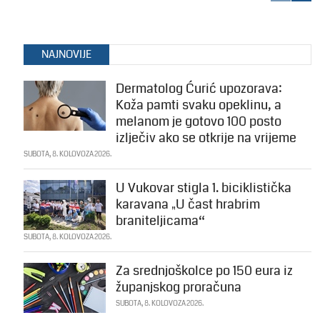
NAJNOVIJE
Dermatolog Ćurić upozorava:
Koža pamti svaku opeklinu, a
melanom je gotovo 100 posto
izlječiv ako se otkrije na vrijeme
SUBOTA, 8. KOLOVOZA 2026.
U Vukovar stigla 1. biciklistička
karavana „U čast hrabrim
braniteljicama“
SUBOTA, 8. KOLOVOZA 2026.
Za srednjoškolce po 150 eura iz
županjskog proračuna
SUBOTA, 8. KOLOVOZA 2026.