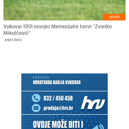
SPORT
Vukovar 1991 osvojio Memorijalni turnir "Zvonko
Mikolčević"
prije 5 dana