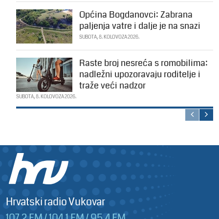
Općina Bogdanovci: Zabrana
paljenja vatre i dalje je na snazi
SUBOTA, 8. KOLOVOZA 2026.
Raste broj nesreća s romobilima:
nadležni upozoravaju roditelje i
traže veći nadzor
SUBOTA, 8. KOLOVOZA 2026.
Hrvatski radio Vukovar
107,2 FM / 104,1 FM / 95,4 FM