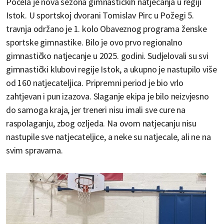
Počela je nova sezona gimnastičkih natjecanja u regiji
Istok. U sportskoj dvorani Tomislav Pirc u Požegi 5.
travnja održano je 1. kolo Obaveznog programa ženske
sportske gimnastike. Bilo je ovo prvo regionalno
gimnastičko natjecanje u 2025. godini. Sudjelovali su svi
gimnastički klubovi regije Istok, a ukupno je nastupilo više
od 160 natjecateljica. Pripremni period je bio vrlo
zahtjevan i pun izazova. Slaganje ekipa je bilo neizvjesno
do samoga kraja, jer treneri nisu imali sve cure na
raspolaganju, zbog ozljeda. Na ovom natjecanju nisu
nastupile sve natjecateljice, a neke su natjecale, ali ne na
svim spravama.