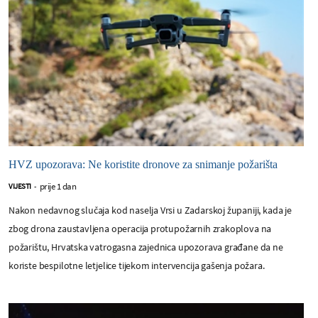
HVZ upozorava: Ne koristite dronove za snimanje požarišta
prije 1 dan
VIJESTI
-
Nakon nedavnog slučaja kod naselja Vrsi u Zadarskoj županiji, kada je
zbog drona zaustavljena operacija protupožarnih zrakoplova na
požarištu, Hrvatska vatrogasna zajednica upozorava građane da ne
koriste bespilotne letjelice tijekom intervencija gašenja požara.