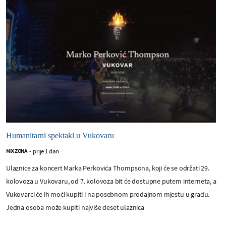
Humanitarni spektakl u Vukovaru
prije 1 dan
MIX ZONA
-
Ulaznice za koncert Marka Perkovića Thompsona, koji će se održati 29.
kolovoza u Vukovaru, od 7. kolovoza bit će dostupne putem interneta, a
Vukovarci će ih moći kupiti i na posebnom prodajnom mjestu u gradu.
Jedna osoba može kupiti najviše deset ulaznica