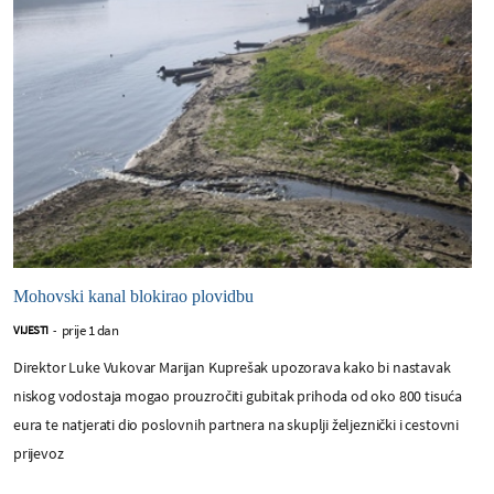
Mohovski kanal blokirao plovidbu
prije 1 dan
VIJESTI
-
Direktor Luke Vukovar Marijan Kuprešak upozorava kako bi nastavak
niskog vodostaja mogao prouzročiti gubitak prihoda od oko 800 tisuća
eura te natjerati dio poslovnih partnera na skuplji željeznički i cestovni
prijevoz