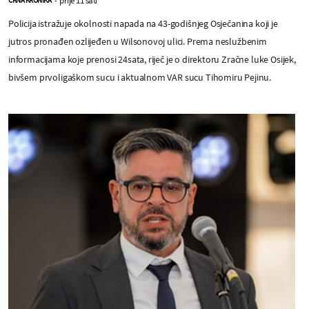
Policija istražuje okolnosti napada na 43-godišnjeg Osječanina koji je
jutros pronađen ozlijeđen u Wilsonovoj ulici. Prema neslužbenim
informacijama koje prenosi 24sata, riječ je o direktoru Zračne luke Osijek,
bivšem prvoligaškom sucu i aktualnom VAR sucu Tihomiru Pejinu.