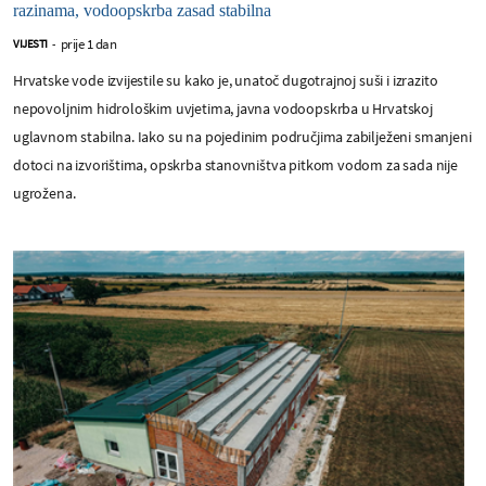
razinama, vodoopskrba zasad stabilna
prije 1 dan
VIJESTI
-
Hrvatske vode izvijestile su kako je, unatoč dugotrajnoj suši i izrazito
nepovoljnim hidrološkim uvjetima, javna vodoopskrba u Hrvatskoj
uglavnom stabilna. Iako su na pojedinim područjima zabilježeni smanjeni
dotoci na izvorištima, opskrba stanovništva pitkom vodom za sada nije
ugrožena.