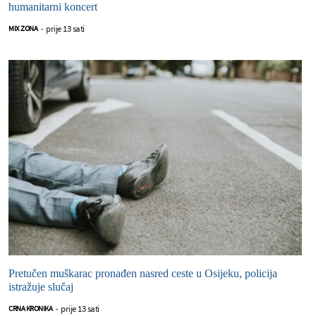
humanitarni koncert
prije 13 sati
MIX ZONA
-
Pretučen muškarac pronađen nasred ceste u Osijeku, policija
istražuje slučaj
prije 13 sati
CRNA KRONIKA
-