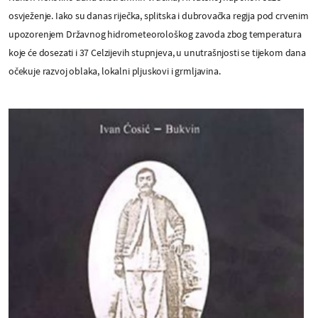
osvježenje. Iako su danas riječka, splitska i dubrovačka regija pod crvenim
upozorenjem Državnog hidrometeorološkog zavoda zbog temperatura
koje će dosezati i 37 Celzijevih stupnjeva, u unutrašnjosti se tijekom dana
očekuje razvoj oblaka, lokalni pljuskovi i grmljavina.