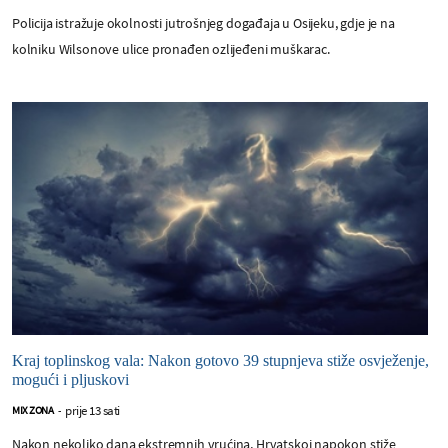
Policija istražuje okolnosti jutrošnjeg događaja u Osijeku, gdje je na
kolniku Wilsonove ulice pronađen ozlijeđeni muškarac.
Kraj toplinskog vala: Nakon gotovo 39 stupnjeva stiže osvježenje,
mogući i pljuskovi
prije 13 sati
MIX ZONA
-
Nakon nekoliko dana ekstremnih vrućina, Hrvatskoj napokon stiže