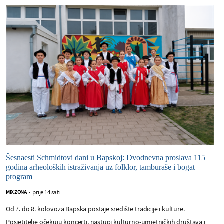
Šesnaesti Schmidtovi dani u Bapskoj: Dvodnevna proslava 115
godina arheoloških istraživanja uz folklor, tamburaše i bogat
program
prije 14 sati
MIX ZONA
-
Od 7. do 8. kolovoza Bapska postaje središte tradicije i kulture.
Posjetitelje očekuju koncerti, nastupi kulturno-umjetničkih društava i