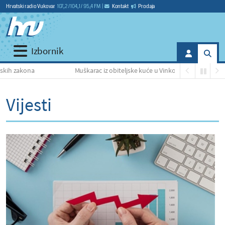
Hrvatski radio Vukovar
107,2 / 104,1 / 95,4 FM
|
Kontakt
Prodaja
Izbornik
Muškarac iz obiteljske kuće u Vinkovcima otuđio nekoliko potrepštin
Vijesti