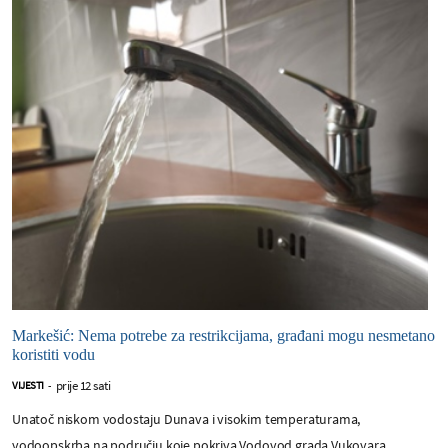
Markešić: Nema potrebe za restrikcijama, građani mogu nesmetano
koristiti vodu
prije 12 sati
VIJESTI
-
Unatoč niskom vodostaju Dunava i visokim temperaturama,
vodoopskrba na području koje pokriva Vodovod grada Vukovara