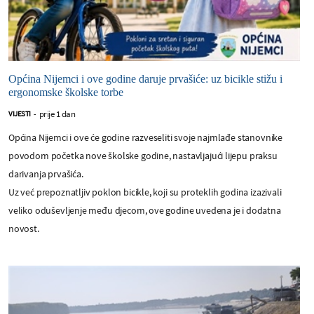
Općina Nijemci i ove godine daruje prvašiće: uz bicikle stižu i
ergonomske školske torbe
prije 1 dan
VIJESTI
-
Općina Nijemci i ove će godine razveseliti svoje najmlađe stanovnike
povodom početka nove školske godine, nastavljajući lijepu praksu
darivanja prvašića.
Uz već prepoznatljiv poklon bicikle, koji su proteklih godina izazivali
veliko oduševljenje među djecom, ove godine uvedena je i dodatna
novost.