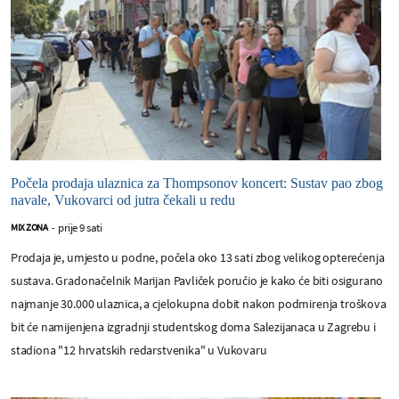
Počela prodaja ulaznica za Thompsonov koncert: Sustav pao zbog
navale, Vukovarci od jutra čekali u redu
prije 9 sati
MIX ZONA
-
Prodaja je, umjesto u podne, počela oko 13 sati zbog velikog opterećenja
sustava. Gradonačelnik Marijan Pavliček poručio je kako će biti osigurano
najmanje 30.000 ulaznica, a cjelokupna dobit nakon podmirenja troškova
bit će namijenjena izgradnji studentskog doma Salezijanaca u Zagrebu i
stadiona "12 hrvatskih redarstvenika" u Vukovaru