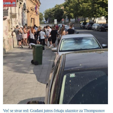
Već se stvar red: Građani jutros čekaju ulaznice za Thompsonov