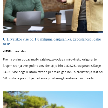
U Hrvatskoj više od 1,8 milijuna osiguranika, zaposlenost i dalje
raste
prije 1 dan
VIJESTI
-
Prema prvim podacima Hrvatskog zavoda za mirovinsko osiguranje
krajem srpnja ove godine u evidenciji je bilo 1.802.261 osiguranik, što je
14.021 više nego u istom razdoblju prošle godine. To predstavlja rast od
0,8 posto te potvrđuje nastavak pozitivnog trenda na tržištu rada.