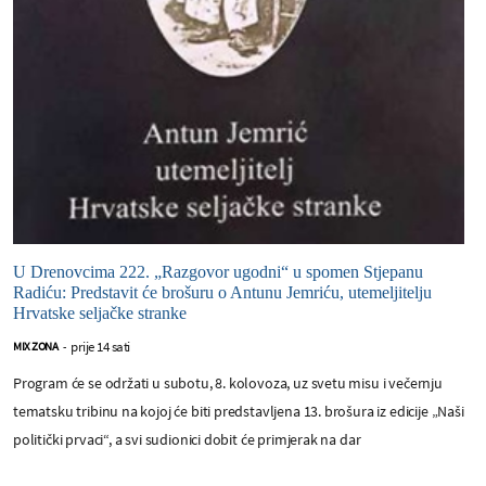
U Drenovcima 222. „Razgovor ugodni“ u spomen Stjepanu
Radiću: Predstavit će brošuru o Antunu Jemriću, utemeljitelju
Hrvatske seljačke stranke
prije 14 sati
MIX ZONA
-
Program će se održati u subotu, 8. kolovoza, uz svetu misu i večernju
tematsku tribinu na kojoj će biti predstavljena 13. brošura iz edicije „Naši
politički prvaci“, a svi sudionici dobit će primjerak na dar