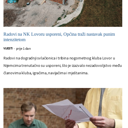
Radovi na NK Lovoru usporeni, Općina traži nastavak punim
intenzitetom
prije 1 dan
VIJESTI
-
Radovi na dogradnji svlačionica i tribina nogometnog kluba Lovor u
Nijemcima trenutačno su usporeni, što je izazvalo nezadovoljstvo među
članovima kluba, igračima, navijačima i mještanima.