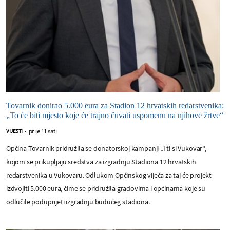
Tovarnik donirao 5.000 eura za Stadion 12 hrvatskih redarstvenika:
„To će biti mjesto koje će trajno čuvati uspomenu na njihove žrtve“
prije 11 sati
VIJESTI
-
Općina Tovarnik pridružila se donatorskoj kampanji „I ti si Vukovar“,
kojom se prikupljaju sredstva za izgradnju Stadiona 12 hrvatskih
redarstvenika u Vukovaru. Odlukom Općinskog vijeća za taj će projekt
izdvojiti 5.000 eura, čime se pridružila gradovima i općinama koje su
odlučile poduprijeti izgradnju budućeg stadiona.