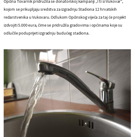
Općina Tovarnik pridružila se donatorskoj kampanji „I ti si Vukovar“,
kojom se prikupljaju sredstva za izgradnju Stadiona 12 hrvatskih
redarstvenika u Vukovaru. Odlukom Općinskog vijeća za taj će projekt
izdvojiti 5.000 eura, čime se pridružila gradovima i općinama koje su
odlučile poduprijeti izgradnju budućeg stadiona.