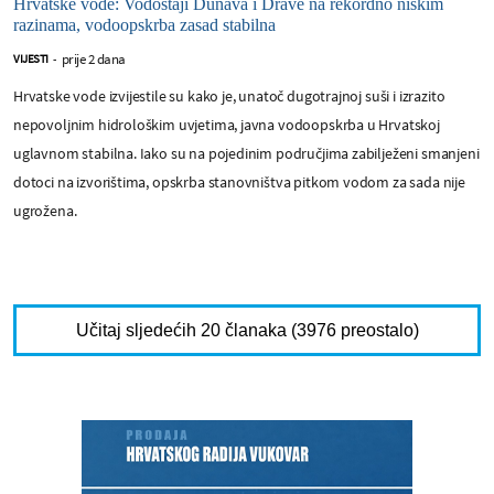
Hrvatske vode: Vodostaji Dunava i Drave na rekordno niskim
razinama, vodoopskrba zasad stabilna
prije 2 dana
VIJESTI
-
Hrvatske vode izvijestile su kako je, unatoč dugotrajnoj suši i izrazito
nepovoljnim hidrološkim uvjetima, javna vodoopskrba u Hrvatskoj
uglavnom stabilna. Iako su na pojedinim područjima zabilježeni smanjeni
dotoci na izvorištima, opskrba stanovništva pitkom vodom za sada nije
ugrožena.
Učitaj sljedećih 20 članaka (3976 preostalo)