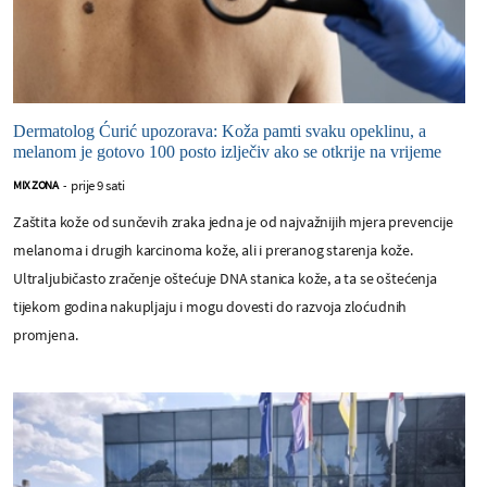
Dermatolog Ćurić upozorava: Koža pamti svaku opeklinu, a
melanom je gotovo 100 posto izlječiv ako se otkrije na vrijeme
prije 9 sati
MIX ZONA
-
Zaštita kože od sunčevih zraka jedna je od najvažnijih mjera prevencije
melanoma i drugih karcinoma kože, ali i preranog starenja kože.
Ultraljubičasto zračenje oštećuje DNA stanica kože, a ta se oštećenja
tijekom godina nakupljaju i mogu dovesti do razvoja zloćudnih
promjena.