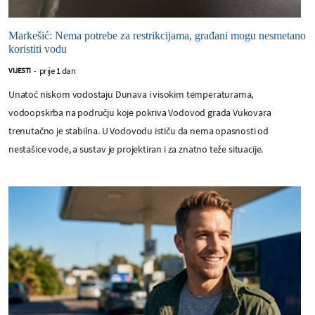
Markešić: Nema potrebe za restrikcijama, građani mogu nesmetano
koristiti vodu
prije 1 dan
VIJESTI
-
Unatoč niskom vodostaju Dunava i visokim temperaturama,
vodoopskrba na području koje pokriva Vodovod grada Vukovara
trenutačno je stabilna. U Vodovodu ističu da nema opasnosti od
nestašice vode, a sustav je projektiran i za znatno teže situacije.