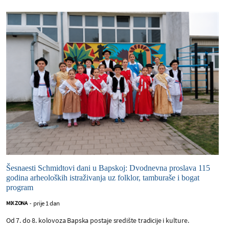
Šesnaesti Schmidtovi dani u Bapskoj: Dvodnevna proslava 115
godina arheoloških istraživanja uz folklor, tamburaše i bogat
program
prije 1 dan
MIX ZONA
-
Od 7. do 8. kolovoza Bapska postaje središte tradicije i kulture.