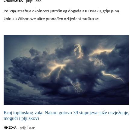
prije 1 dan
CRNA KRONIKA
-
Policija istražuje okolnosti jutrošnjeg događaja u Osijeku, gdje je na
kolniku Wilsonove ulice pronađen ozlijeđeni muškarac.
Kraj toplinskog vala: Nakon gotovo 39 stupnjeva stiže osvježenje,
mogući i pljuskovi
prije 1 dan
MIX ZONA
-