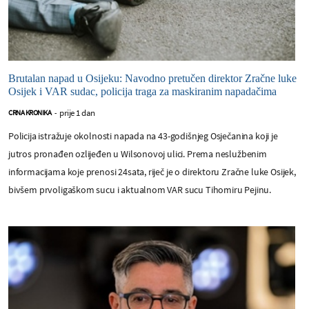
Brutalan napad u Osijeku: Navodno pretučen direktor Zračne luke
Osijek i VAR sudac, policija traga za maskiranim napadačima
prije 1 dan
CRNA KRONIKA
-
Policija istražuje okolnosti napada na 43-godišnjeg Osječanina koji je
jutros pronađen ozlijeđen u Wilsonovoj ulici. Prema neslužbenim
informacijama koje prenosi 24sata, riječ je o direktoru Zračne luke Osijek,
bivšem prvoligaškom sucu i aktualnom VAR sucu Tihomiru Pejinu.