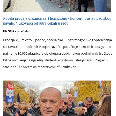
Počela prodaja ulaznica za Thompsonov koncert: Sustav pao zbog
navale, Vukovarci od jutra čekali u redu
prije 1 dan
MIX ZONA
-
Prodaja je, umjesto u podne, počela oko 13 sati zbog velikog opterećenja
sustava. Gradonačelnik Marijan Pavliček poručio je kako će biti osigurano
najmanje 30.000 ulaznica, a cjelokupna dobit nakon podmirenja troškova
bit će namijenjena izgradnji studentskog doma Salezijanaca u Zagrebu i
stadiona "12 hrvatskih redarstvenika" u Vukovaru