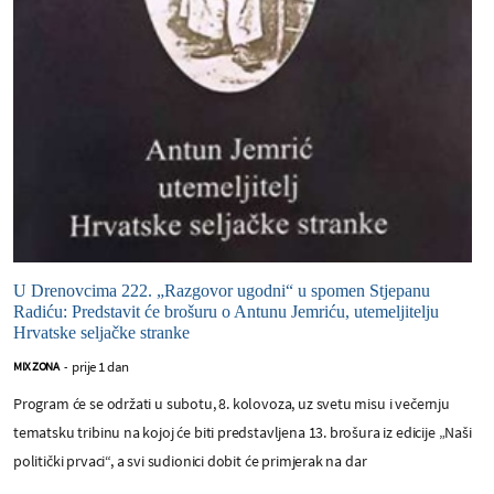
U Drenovcima 222. „Razgovor ugodni“ u spomen Stjepanu
Radiću: Predstavit će brošuru o Antunu Jemriću, utemeljitelju
Hrvatske seljačke stranke
prije 1 dan
MIX ZONA
-
Program će se održati u subotu, 8. kolovoza, uz svetu misu i večernju
tematsku tribinu na kojoj će biti predstavljena 13. brošura iz edicije „Naši
politički prvaci“, a svi sudionici dobit će primjerak na dar