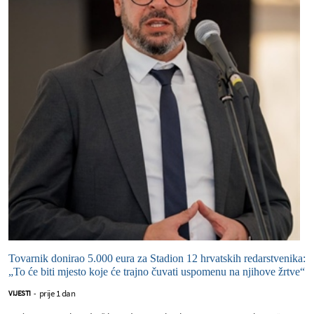
Tovarnik donirao 5.000 eura za Stadion 12 hrvatskih redarstvenika:
„To će biti mjesto koje će trajno čuvati uspomenu na njihove žrtve“
prije 1 dan
VIJESTI
-