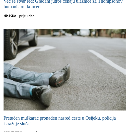
Već se stvar red: Građani jutros čekaju ulaznice za Thompsonov
humanitarni koncert
prije 1 dan
MIX ZONA
-
Pretučen muškarac pronađen nasred ceste u Osijeku, policija
istražuje slučaj