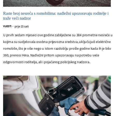
Raste broj nesreća s romobilima: nadležni upozoravaju roditelje i
traže veći nadzor
prije 15 sati
VIJESTI
-
U prvih sedam mjeseci ove godine zabilježene su 384 prometne nesreće u
kojima su sudjelovala osobna prijevozna sredstva, uključujući električne
romobile, što je više nego u istom razdoblju prošle godine kada ih je bilo
360, prenosi Hina. Nadležni pritom upozoravaju na potrebu veće
odgovornosti roditelja, ali i pojačanog policijskog nadzora.