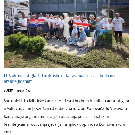
U Vukovar stigla 1. biciklistička karavana „U čast hrabrim
braniteljicama“
prije 10 sati
VIJESTI
-
Sudionici 1. biciklističke karavane „U čast hrabrim braniteljicama“ stigli su
u Vukovar, čime je završena dvodnevna ruta od Popovače do Vukovara.
Karavana je organizirana s ciljem odavanja počasti hrvatskim
braniteljicama i očuvanja sjećanja na njihov doprinos u Domovinskom
ratu.