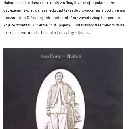
Nakon nekoliko dana ekstremnih vrućina, Hrvatskoj napokon stiže
osvježenje. Iako su danas riječka, splitska i dubrovačka regija pod crvenim
upozorenjem Državnog hidrometeorološkog zavoda zbog temperatura
koje će dosezati i 37 Celzijevih stupnjeva, u unutrašnjosti se tijekom dana
očekuje razvoj oblaka, lokalni pljuskovi i grmljavina.