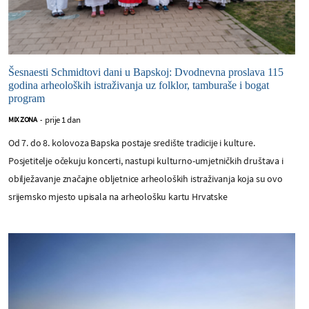
Šesnaesti Schmidtovi dani u Bapskoj: Dvodnevna proslava 115
godina arheoloških istraživanja uz folklor, tamburaše i bogat
program
prije 1 dan
MIX ZONA
-
Od 7. do 8. kolovoza Bapska postaje središte tradicije i kulture.
Posjetitelje očekuju koncerti, nastupi kulturno-umjetničkih društava i
obilježavanje značajne obljetnice arheoloških istraživanja koja su ovo
srijemsko mjesto upisala na arheološku kartu Hrvatske