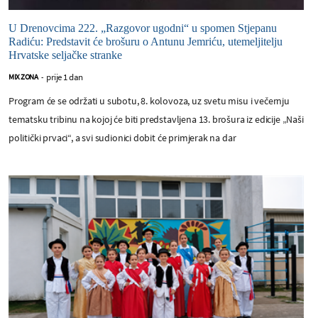
U Drenovcima 222. „Razgovor ugodni“ u spomen Stjepanu
Radiću: Predstavit će brošuru o Antunu Jemriću, utemeljitelju
Hrvatske seljačke stranke
prije 1 dan
MIX ZONA
-
Program će se održati u subotu, 8. kolovoza, uz svetu misu i večernju
tematsku tribinu na kojoj će biti predstavljena 13. brošura iz edicije „Naši
politički prvaci“, a svi sudionici dobit će primjerak na dar