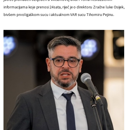
informacijama koje prenosi 24sata, riječ je o direktoru Zračne luke Osijek,
bivšem prvoligaškom sucu i aktualnom VAR sucu Tihomiru Pejinu.