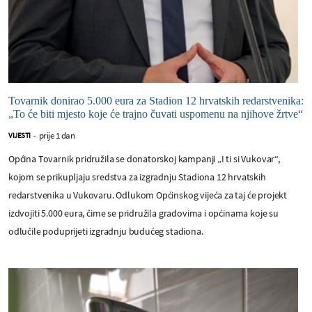
Tovarnik donirao 5.000 eura za Stadion 12 hrvatskih redarstvenika:
„To će biti mjesto koje će trajno čuvati uspomenu na njihove žrtve“
prije 1 dan
VIJESTI
-
Općina Tovarnik pridružila se donatorskoj kampanji „I ti si Vukovar“,
kojom se prikupljaju sredstva za izgradnju Stadiona 12 hrvatskih
redarstvenika u Vukovaru. Odlukom Općinskog vijeća za taj će projekt
izdvojiti 5.000 eura, čime se pridružila gradovima i općinama koje su
odlučile poduprijeti izgradnju budućeg stadiona.