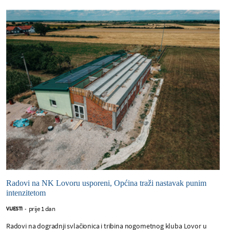
Radovi na NK Lovoru usporeni, Općina traži nastavak punim
intenzitetom
prije 1 dan
VIJESTI
-
Radovi na dogradnji svlačionica i tribina nogometnog kluba Lovor u