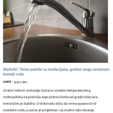
Markešić: Nema potrebe za restrikcijama, građani mogu nesmetano
koristiti vodu
prije 1 dan
VIJESTI
-
Unatoč niskom vodostaju Dunava i visokim temperaturama,
vodoopskrba na području koje pokriva Vodovod grada Vukovara
trenutačno je stabilna. U Vodovodu ističu da nema opasnosti od
nestašice vode, a sustav je projektiran i za znatno teže situacije.