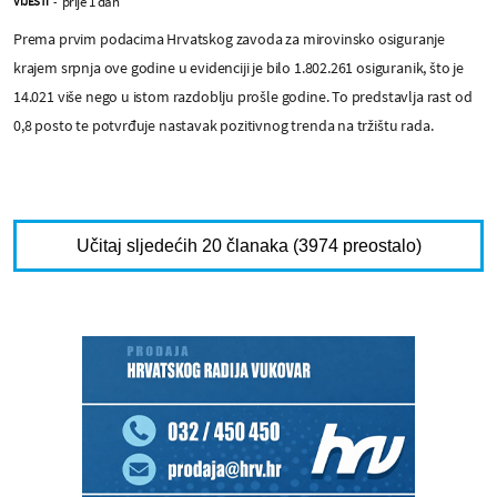
prije 1 dan
VIJESTI
-
Prema prvim podacima Hrvatskog zavoda za mirovinsko osiguranje
krajem srpnja ove godine u evidenciji je bilo 1.802.261 osiguranik, što je
14.021 više nego u istom razdoblju prošle godine. To predstavlja rast od
0,8 posto te potvrđuje nastavak pozitivnog trenda na tržištu rada.
Učitaj sljedećih 20 članaka (3974 preostalo)