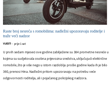
Raste broj nesreća s romobilima: nadležni upozoravaju roditelje i
traže veći nadzor
prije 1 sat
VIJESTI
-
U prvih sedam mjeseci ove godine zabilježene su 384 prometne nesreće u
kojima su sudjelovala osobna prijevozna sredstva, uključujući električne
romobile, što je više nego u istom razdoblju prošle godine kada ih je bilo
360, prenosi Hina. Nadležni pritom upozoravaju na potrebu veće
odgovornosti roditelja, ali i pojačanog policijskog nadzora.