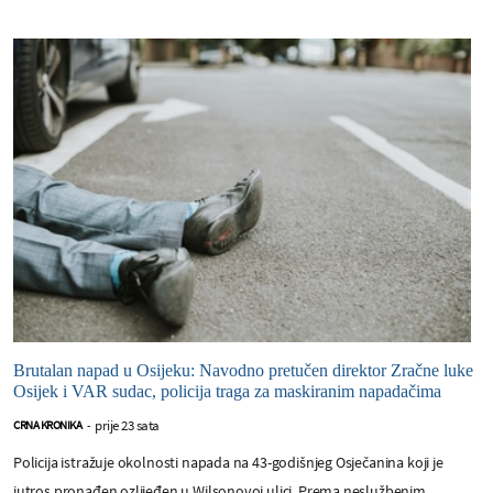
Brutalan napad u Osijeku: Navodno pretučen direktor Zračne luke
Osijek i VAR sudac, policija traga za maskiranim napadačima
prije 23 sata
CRNA KRONIKA
-
Policija istražuje okolnosti napada na 43-godišnjeg Osječanina koji je
jutros pronađen ozlijeđen u Wilsonovoj ulici. Prema neslužbenim