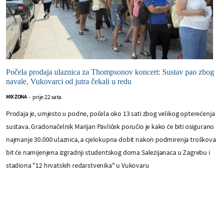
Počela prodaja ulaznica za Thompsonov koncert: Sustav pao zbog
navale, Vukovarci od jutra čekali u redu
prije 22 sata
MIX ZONA
-
Prodaja je, umjesto u podne, počela oko 13 sati zbog velikog opterećenja
sustava. Gradonačelnik Marijan Pavliček poručio je kako će biti osigurano
najmanje 30.000 ulaznica, a cjelokupna dobit nakon podmirenja troškova
bit će namijenjena izgradnji studentskog doma Salezijanaca u Zagrebu i
stadiona "12 hrvatskih redarstvenika" u Vukovaru