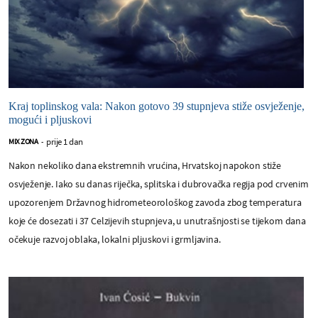
Kraj toplinskog vala: Nakon gotovo 39 stupnjeva stiže osvježenje,
mogući i pljuskovi
prije 1 dan
MIX ZONA
-
Nakon nekoliko dana ekstremnih vrućina, Hrvatskoj napokon stiže
osvježenje. Iako su danas riječka, splitska i dubrovačka regija pod crvenim
upozorenjem Državnog hidrometeorološkog zavoda zbog temperatura
koje će dosezati i 37 Celzijevih stupnjeva, u unutrašnjosti se tijekom dana
očekuje razvoj oblaka, lokalni pljuskovi i grmljavina.