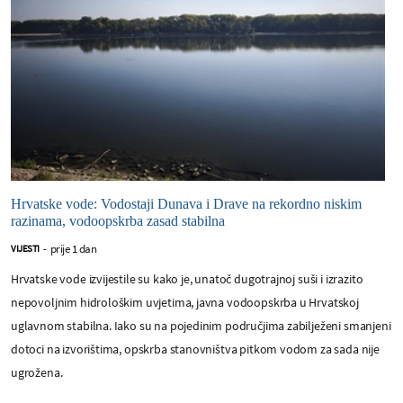
Hrvatske vode: Vodostaji Dunava i Drave na rekordno niskim
razinama, vodoopskrba zasad stabilna
prije 1 dan
VIJESTI
-
Hrvatske vode izvijestile su kako je, unatoč dugotrajnoj suši i izrazito
nepovoljnim hidrološkim uvjetima, javna vodoopskrba u Hrvatskoj
uglavnom stabilna. Iako su na pojedinim područjima zabilježeni smanjeni
dotoci na izvorištima, opskrba stanovništva pitkom vodom za sada nije
ugrožena.