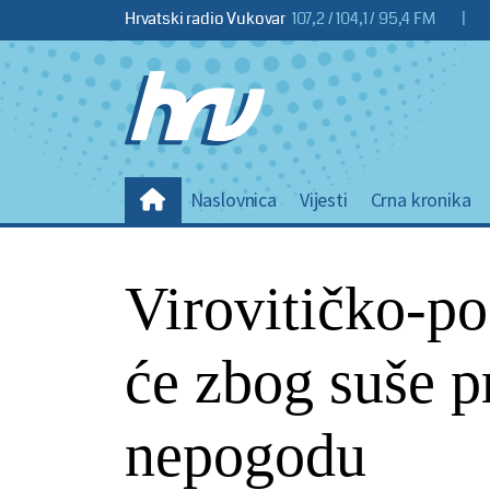
Hrvatski radio Vukovar
107,2 / 104,1 / 95,4 FM
|
Naslovnica
Vijesti
Crna kronika
Virovitičko-po
će zbog suše p
nepogodu