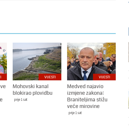
I
VIJESTI
VIJESTI
ove
Mohovski kanal
Medved najavio
blokirao plovidbu
izmjene zakona:
le
Braniteljima stižu
prije 1 sat
veće mirovine
prije 1 sat