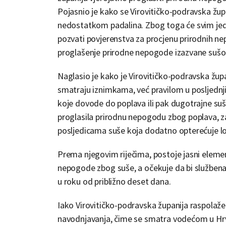
Pojasnio je kako se Virovitičko-podravska žu
nedostatkom padalina. Zbog toga će svim jed
pozvati povjerenstva za procjenu prirodnih nep
proglašenje prirodne nepogode izazvane suš
Naglasio je kako je Virovitičko-podravska župa
smatraju iznimkama, već pravilom u posljednjih 
koje dovode do poplava ili pak dugotrajne suše.
proglasila prirodnu nepogodu zbog poplava, z
posljedicama suše koja dodatno opterećuje l
Prema njegovim riječima, postoje jasni eleme
nepogode zbog suše, a očekuje da bi službena
u roku od približno deset dana.
Iako Virovitičko-podravska županija raspolaž
navodnjavanja, čime se smatra vodećom u Hrvat