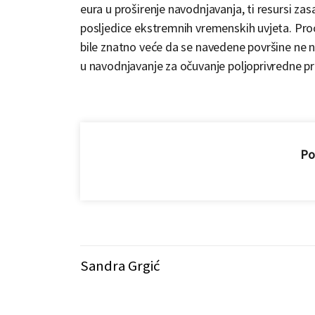
eura u proširenje navodnjavanja, ti resursi za
posljedice ekstremnih vremenskih uvjeta. Proc
bile znatno veće da se navedene površine ne n
u navodnjavanje za očuvanje poljoprivredne p
Pod
Sandra Grgić