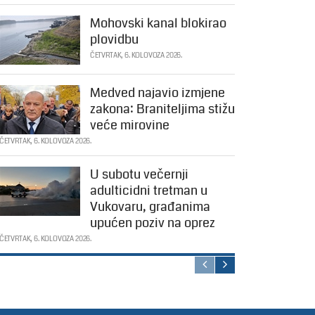
Mohovski kanal blokirao
plovidbu
ČETVRTAK, 6. KOLOVOZA 2026.
Medved najavio izmjene
zakona: Braniteljima stižu
veće mirovine
ČETVRTAK, 6. KOLOVOZA 2026.
U subotu večernji
adulticidni tretman u
Vukovaru, građanima
upućen poziv na oprez
ČETVRTAK, 6. KOLOVOZA 2026.