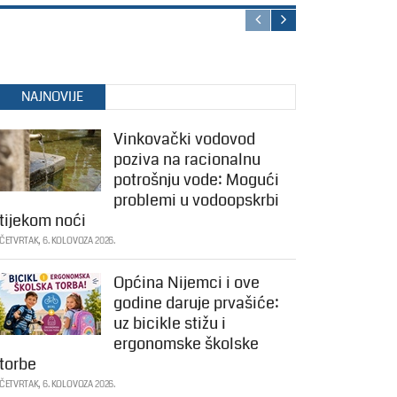
NAJNOVIJE
Vinkovački vodovod
poziva na racionalnu
potrošnju vode: Mogući
problemi u vodoopskrbi
tijekom noći
ČETVRTAK, 6. KOLOVOZA 2026.
Općina Nijemci i ove
godine daruje prvašiće:
uz bicikle stižu i
ergonomske školske
torbe
ČETVRTAK, 6. KOLOVOZA 2026.