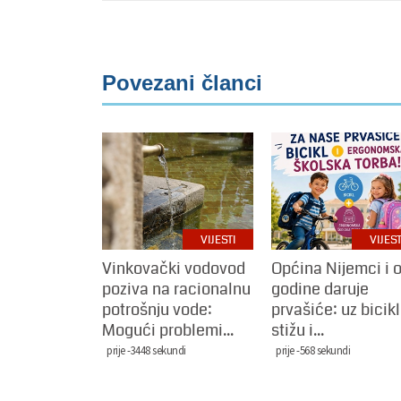
Povezani članci
VIJESTI
VIJEST
Vinkovački vodovod
Općina Nijemci i 
poziva na racionalnu
godine daruje
potrošnju vode:
prvašiće: uz bicik
Mogući problemi...
stižu i...
prije -3448 sekundi
prije -568 sekundi