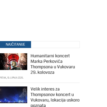
NAJČITANIJE
Humanitarni koncert
Marka Perkovića
Thompsona u Vukovaru
29. kolovoza
PETAK, 19. LIPNJA 2026.
Velik interes za
Thompsonov koncert u
Vukovaru, lokacija uskoro
poznata