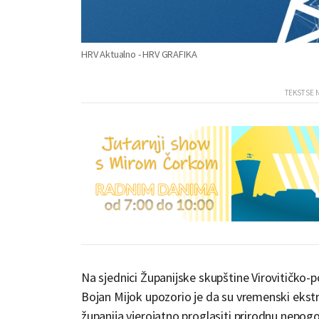
HRV Aktualno - HRV GRAFIKA
Na sjednici Županijske skupštine Virovitičko-
Bojan Mijok upozorio je da su vremenski ekstr
županija vjerojatno proglasiti prirodnu nepog