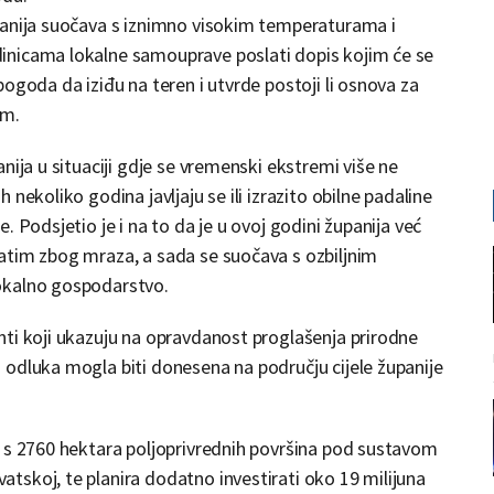
panija suočava s iznimno visokim temperaturama i
inicama lokalne samouprave poslati dopis kojim će se
ogoda da iziđu na teren i utvrde postoji li osnova za
om.
nija u situaciji gdje se vremenski ekstremi više ne
nekoliko godina javljaju se ili izrazito obilne padaline
 Podsjetio je i na to da je u ovoj godini županija već
atim zbog mraza, a sada se suočava s ozbiljnim
okalno gospodarstvo.
nti koji ukazuju na opravdanost proglašenja prirodne
 odluka mogla biti donesena na području cijele županije
e s 2760 hektara poljoprivrednih površina pod sustavom
skoj, te planira dodatno investirati oko 19 milijuna