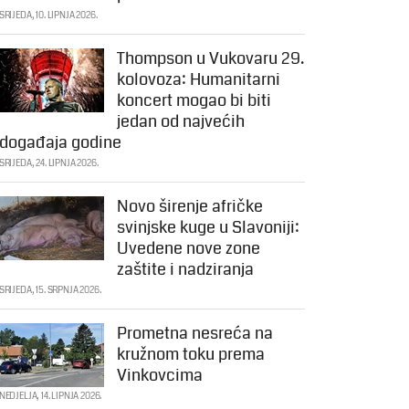
SRIJEDA, 10. LIPNJA 2026.
Thompson u Vukovaru 29.
kolovoza: Humanitarni
koncert mogao bi biti
jedan od najvećih
događaja godine
SRIJEDA, 24. LIPNJA 2026.
Novo širenje afričke
svinjske kuge u Slavoniji:
Uvedene nove zone
zaštite i nadziranja
SRIJEDA, 15. SRPNJA 2026.
Prometna nesreća na
kružnom toku prema
Vinkovcima
NEDJELJA, 14. LIPNJA 2026.