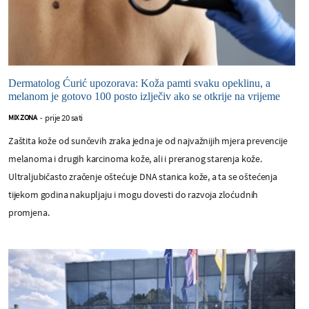
Dermatolog Ćurić upozorava: Koža pamti svaku opeklinu, a
melanom je gotovo 100 posto izlječiv ako se otkrije na vrijeme
prije 20 sati
MIX ZONA
-
Zaštita kože od sunčevih zraka jedna je od najvažnijih mjera prevencije
melanoma i drugih karcinoma kože, ali i preranog starenja kože.
Ultraljubičasto zračenje oštećuje DNA stanica kože, a ta se oštećenja
tijekom godina nakupljaju i mogu dovesti do razvoja zloćudnih
promjena.