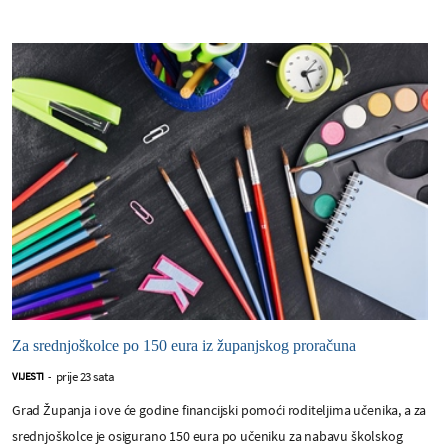
Za srednjoškolce po 150 eura iz županjskog proračuna
prije 23 sata
VIJESTI
-
Grad Županja i ove će godine financijski pomoći roditeljima učenika, a za
srednjoškolce je osigurano 150 eura po učeniku za nabavu školskog