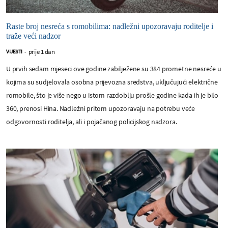
Raste broj nesreća s romobilima: nadležni upozoravaju roditelje i
traže veći nadzor
prije 1 dan
VIJESTI
-
U prvih sedam mjeseci ove godine zabilježene su 384 prometne nesreće u
kojima su sudjelovala osobna prijevozna sredstva, uključujući električne
romobile, što je više nego u istom razdoblju prošle godine kada ih je bilo
360, prenosi Hina. Nadležni pritom upozoravaju na potrebu veće
odgovornosti roditelja, ali i pojačanog policijskog nadzora.