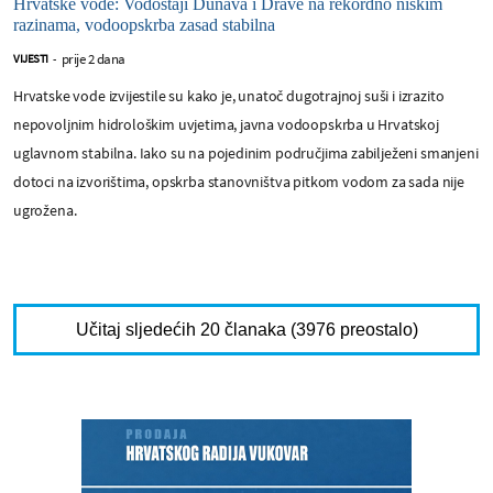
Hrvatske vode: Vodostaji Dunava i Drave na rekordno niskim
razinama, vodoopskrba zasad stabilna
prije 2 dana
VIJESTI
-
Hrvatske vode izvijestile su kako je, unatoč dugotrajnoj suši i izrazito
nepovoljnim hidrološkim uvjetima, javna vodoopskrba u Hrvatskoj
uglavnom stabilna. Iako su na pojedinim područjima zabilježeni smanjeni
dotoci na izvorištima, opskrba stanovništva pitkom vodom za sada nije
ugrožena.
Učitaj sljedećih 20 članaka (3976 preostalo)