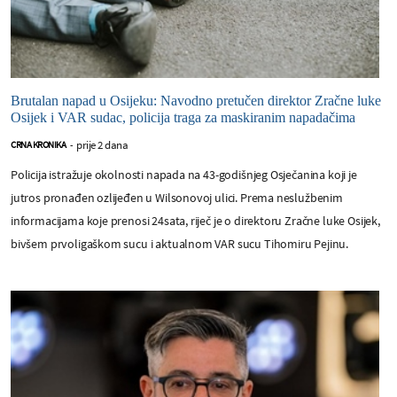
Brutalan napad u Osijeku: Navodno pretučen direktor Zračne luke
Osijek i VAR sudac, policija traga za maskiranim napadačima
prije 2 dana
CRNA KRONIKA
-
Policija istražuje okolnosti napada na 43-godišnjeg Osječanina koji je
jutros pronađen ozlijeđen u Wilsonovoj ulici. Prema neslužbenim
informacijama koje prenosi 24sata, riječ je o direktoru Zračne luke Osijek,
bivšem prvoligaškom sucu i aktualnom VAR sucu Tihomiru Pejinu.