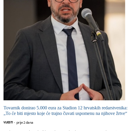
Tovarnik donirao 5.000 eura za Stadion 12 hrvatskih redarstvenika:
„To će biti mjesto koje će trajno čuvati uspomenu na njihove žrtve“
prije 2 dana
VIJESTI
-