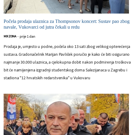
Počela prodaja ulaznica za Thompsonov koncert: Sustav pao zbog
navale, Vukovarci od jutra čekali u redu
prije 1 dan
MIX ZONA
-
Prodaja je, umjesto u podne, počela oko 13 sati zbog velikog opterećenja
sustava. Gradonačelnik Marijan Pavliček poručio je kako će biti osigurano
najmanje 30.000 ulaznica, a cjelokupna dobit nakon podmirenja troškova
bit će namijenjena izgradnji studentskog doma Salezijanaca u Zagrebu i
stadiona "12 hrvatskih redarstvenika" u Vukovaru