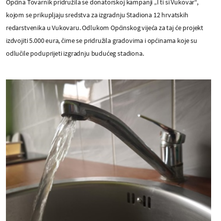
Općina Tovarnik pridružila se donatorskoj kampanji „I ti si Vukovar“,
kojom se prikupljaju sredstva za izgradnju Stadiona 12 hrvatskih
redarstvenika u Vukovaru. Odlukom Općinskog vijeća za taj će projekt
izdvojiti 5.000 eura, čime se pridružila gradovima i općinama koje su
odlučile poduprijeti izgradnju budućeg stadiona.