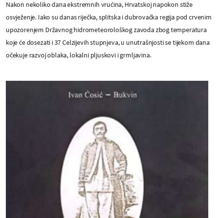
Nakon nekoliko dana ekstremnih vrućina, Hrvatskoj napokon stiže
osvježenje. Iako su danas riječka, splitska i dubrovačka regija pod crvenim
upozorenjem Državnog hidrometeorološkog zavoda zbog temperatura
koje će dosezati i 37 Celzijevih stupnjeva, u unutrašnjosti se tijekom dana
očekuje razvoj oblaka, lokalni pljuskovi i grmljavina.