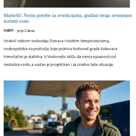
Markešić: Nema potrebe za restrikcijama, građani mogu nesmetano
koristiti vodu
prije 2 dana
VIJESTI
-
Unatoč niskom vodostaju Dunava i visokim temperaturama,
vodoopskrba na području koje pokriva Vodovod grada Vukovara
trenutačno je stabilna. U Vodovodu ističu da nema opasnosti od
nestašice vode, a sustav je projektiran i za znatno teže situacije.