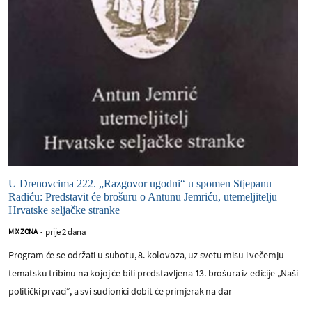
U Drenovcima 222. „Razgovor ugodni“ u spomen Stjepanu
Radiću: Predstavit će brošuru o Antunu Jemriću, utemeljitelju
Hrvatske seljačke stranke
prije 2 dana
MIX ZONA
-
Program će se održati u subotu, 8. kolovoza, uz svetu misu i večernju
tematsku tribinu na kojoj će biti predstavljena 13. brošura iz edicije „Naši
politički prvaci“, a svi sudionici dobit će primjerak na dar