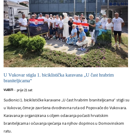
U Vukovar stigla 1. biciklistička karavana „U čast hrabrim
braniteljicama“
prije 21 sat
VIJESTI
-
Sudionici 1. biciklističke karavane „U čast hrabrim braniteljicama“ stigli su
u Vukovar, čime je završena dvodnevna ruta od Popovače do Vukovara.
Karavana je organizirana s ciljem odavanja počasti hrvatskim
braniteljicama i očuvanja sjećanja na njihov doprinos u Domovinskom
ratu.