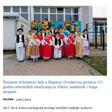
Šesnaesti Schmidtovi dani u Bapskoj: Dvodnevna proslava 115
godina arheoloških istraživanja uz folklor, tamburaše i bogat
program
prije 2 dana
MIX ZONA
-
Od 7. do 8. kolovoza Bapska postaje središte tradicije i kulture.