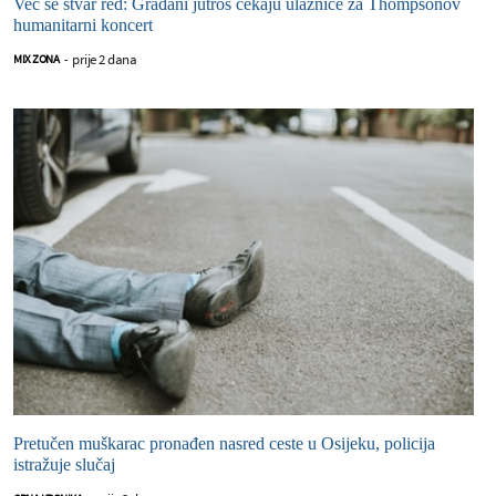
Već se stvar red: Građani jutros čekaju ulaznice za Thompsonov
humanitarni koncert
prije 2 dana
MIX ZONA
-
Pretučen muškarac pronađen nasred ceste u Osijeku, policija
istražuje slučaj