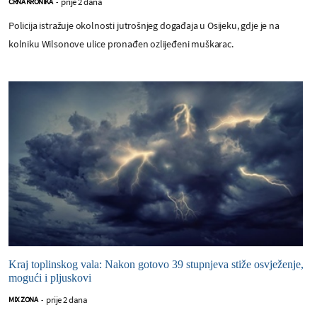
prije 2 dana
CRNA KRONIKA
-
Policija istražuje okolnosti jutrošnjeg događaja u Osijeku, gdje je na
kolniku Wilsonove ulice pronađen ozlijeđeni muškarac.
Kraj toplinskog vala: Nakon gotovo 39 stupnjeva stiže osvježenje,
mogući i pljuskovi
prije 2 dana
MIX ZONA
-