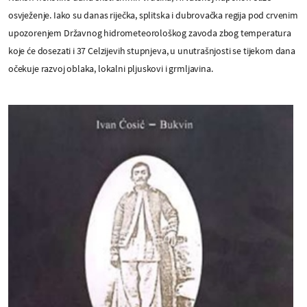
osvježenje. Iako su danas riječka, splitska i dubrovačka regija pod crvenim
upozorenjem Državnog hidrometeorološkog zavoda zbog temperatura
koje će dosezati i 37 Celzijevih stupnjeva, u unutrašnjosti se tijekom dana
očekuje razvoj oblaka, lokalni pljuskovi i grmljavina.