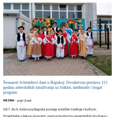
Šesnaesti Schmidtovi dani u Bapskoj: Dvodnevna proslava 115
godina arheoloških istraživanja uz folklor, tamburaše i bogat
program
prije 13 sati
MIX ZONA
-
Od 7. do 8. kolovoza Bapska postaje središte tradicije i kulture.
Posjetitelje očekuju koncerti, nastupi kulturno-umjetničkih društava i