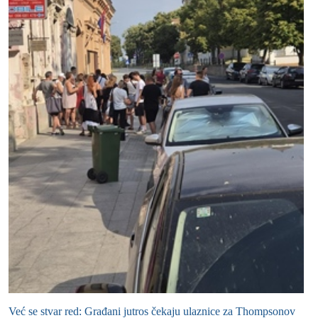
Već se stvar red: Građani jutros čekaju ulaznice za Thompsonov