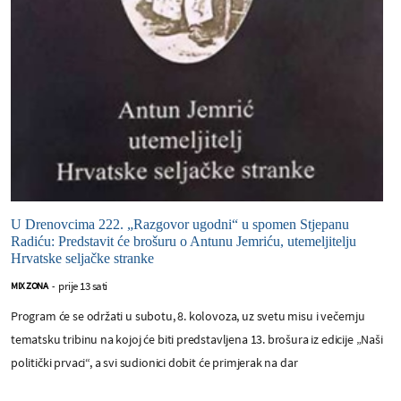
U Drenovcima 222. „Razgovor ugodni“ u spomen Stjepanu
Radiću: Predstavit će brošuru o Antunu Jemriću, utemeljitelju
Hrvatske seljačke stranke
prije 13 sati
MIX ZONA
-
Program će se održati u subotu, 8. kolovoza, uz svetu misu i večernju
tematsku tribinu na kojoj će biti predstavljena 13. brošura iz edicije „Naši
politički prvaci“, a svi sudionici dobit će primjerak na dar