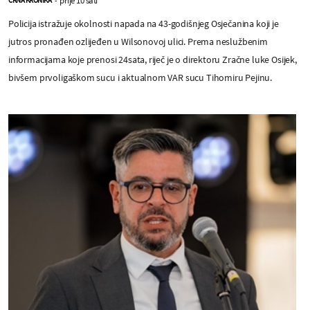
Policija istražuje okolnosti napada na 43-godišnjeg Osječanina koji je
jutros pronađen ozlijeđen u Wilsonovoj ulici. Prema neslužbenim
informacijama koje prenosi 24sata, riječ je o direktoru Zračne luke Osijek,
bivšem prvoligaškom sucu i aktualnom VAR sucu Tihomiru Pejinu.