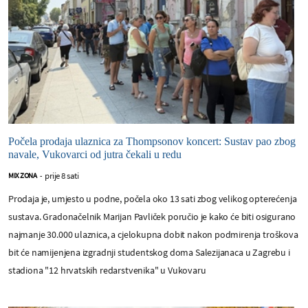
Počela prodaja ulaznica za Thompsonov koncert: Sustav pao zbog
navale, Vukovarci od jutra čekali u redu
prije 8 sati
MIX ZONA
-
Prodaja je, umjesto u podne, počela oko 13 sati zbog velikog opterećenja
sustava. Gradonačelnik Marijan Pavliček poručio je kako će biti osigurano
najmanje 30.000 ulaznica, a cjelokupna dobit nakon podmirenja troškova
bit će namijenjena izgradnji studentskog doma Salezijanaca u Zagrebu i
stadiona "12 hrvatskih redarstvenika" u Vukovaru