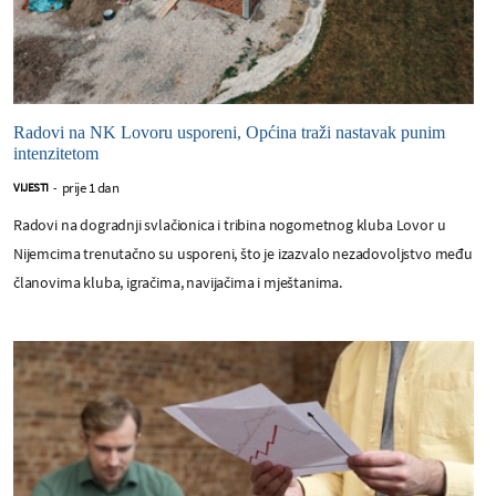
Radovi na NK Lovoru usporeni, Općina traži nastavak punim
intenzitetom
prije 1 dan
VIJESTI
-
Radovi na dogradnji svlačionica i tribina nogometnog kluba Lovor u
Nijemcima trenutačno su usporeni, što je izazvalo nezadovoljstvo među
članovima kluba, igračima, navijačima i mještanima.