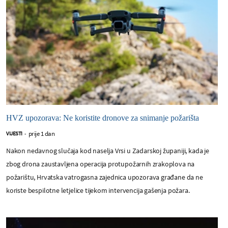
HVZ upozorava: Ne koristite dronove za snimanje požarišta
prije 1 dan
VIJESTI
-
Nakon nedavnog slučaja kod naselja Vrsi u Zadarskoj županiji, kada je
zbog drona zaustavljena operacija protupožarnih zrakoplova na
požarištu, Hrvatska vatrogasna zajednica upozorava građane da ne
koriste bespilotne letjelice tijekom intervencija gašenja požara.