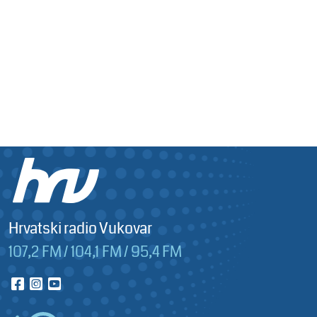
Hrvatski radio Vukovar
107,2 FM / 104,1 FM / 95,4 FM