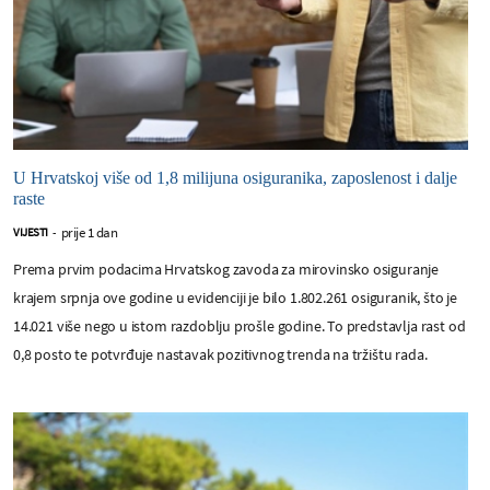
U Hrvatskoj više od 1,8 milijuna osiguranika, zaposlenost i dalje
raste
prije 1 dan
VIJESTI
-
Prema prvim podacima Hrvatskog zavoda za mirovinsko osiguranje
krajem srpnja ove godine u evidenciji je bilo 1.802.261 osiguranik, što je
14.021 više nego u istom razdoblju prošle godine. To predstavlja rast od
0,8 posto te potvrđuje nastavak pozitivnog trenda na tržištu rada.