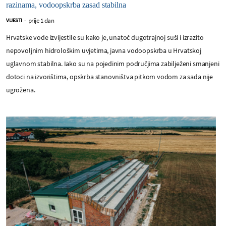
razinama, vodoopskrba zasad stabilna
prije 1 dan
VIJESTI
-
Hrvatske vode izvijestile su kako je, unatoč dugotrajnoj suši i izrazito
nepovoljnim hidrološkim uvjetima, javna vodoopskrba u Hrvatskoj
uglavnom stabilna. Iako su na pojedinim područjima zabilježeni smanjeni
dotoci na izvorištima, opskrba stanovništva pitkom vodom za sada nije
ugrožena.