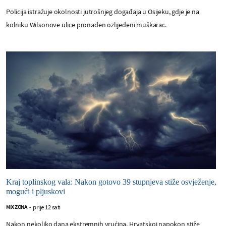
Policija istražuje okolnosti jutrošnjeg događaja u Osijeku, gdje je na
kolniku Wilsonove ulice pronađen ozlijeđeni muškarac.
Kraj toplinskog vala: Nakon gotovo 39 stupnjeva stiže osvježenje,
mogući i pljuskovi
prije 12 sati
MIX ZONA
-
Nakon nekoliko dana ekstremnih vrućina, Hrvatskoj napokon stiže