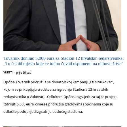
Tovarnik donirao 5.000 eura za Stadion 12 hrvatskih redarstvenika:
„To će biti mjesto koje će trajno čuvati uspomenu na njihove žrtve“
prije 10 sati
VIJESTI
-
Općina Tovarnik pridružila se donatorskoj kampanji „I ti si Vukovar“,
kojom se prikupljaju sredstva za izgradnju Stadiona 12 hrvatskih
redarstvenika u Vukovaru. Odlukom Općinskog vijeća za taj će projekt
izdvojiti 5.000 eura, čime se pridružila gradovima i općinama koje su
odlučile poduprijeti izgradnju budućeg stadiona.