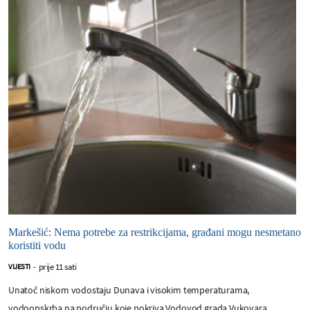
Markešić: Nema potrebe za restrikcijama, građani mogu nesmetano
koristiti vodu
prije 11 sati
VIJESTI
-
Unatoč niskom vodostaju Dunava i visokim temperaturama,
vodoopskrba na području koje pokriva Vodovod grada Vukovara