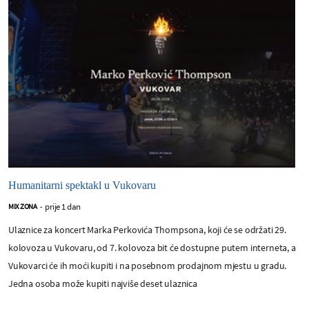
Humanitarni spektakl u Vukovaru
prije 1 dan
MIX ZONA
-
Ulaznice za koncert Marka Perkovića Thompsona, koji će se održati 29.
kolovoza u Vukovaru, od 7. kolovoza bit će dostupne putem interneta, a
Vukovarci će ih moći kupiti i na posebnom prodajnom mjestu u gradu.
Jedna osoba može kupiti najviše deset ulaznica