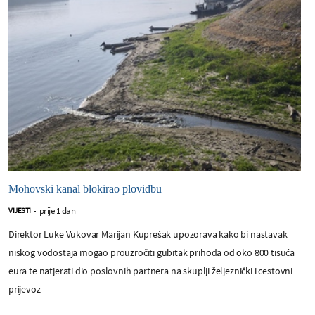
Mohovski kanal blokirao plovidbu
prije 1 dan
VIJESTI
-
Direktor Luke Vukovar Marijan Kuprešak upozorava kako bi nastavak
niskog vodostaja mogao prouzročiti gubitak prihoda od oko 800 tisuća
eura te natjerati dio poslovnih partnera na skuplji željeznički i cestovni
prijevoz