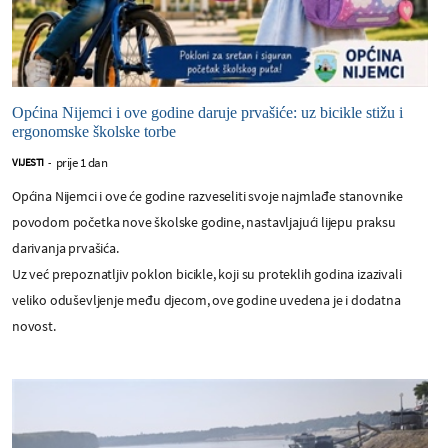
Općina Nijemci i ove godine daruje prvašiće: uz bicikle stižu i
ergonomske školske torbe
prije 1 dan
VIJESTI
-
Općina Nijemci i ove će godine razveseliti svoje najmlađe stanovnike
povodom početka nove školske godine, nastavljajući lijepu praksu
darivanja prvašića.
Uz već prepoznatljiv poklon bicikle, koji su proteklih godina izazivali
veliko oduševljenje među djecom, ove godine uvedena je i dodatna
novost.