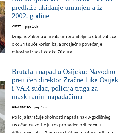
predlaže ukidanje umanjenja iz
2002. godine
prije 1 dan
VIJESTI
-
Izmjene Zakona o hrvatskim braniteljima obuhvatit će
oko 34 tisuće korisnika, a prosječno povećanje
mirovina iznosit će oko 70 eura.
Brutalan napad u Osijeku: Navodno
pretučen direktor Zračne luke Osijek
i VAR sudac, policija traga za
maskiranim napadačima
prije 1 dan
CRNA KRONIKA
-
Policija istražuje okolnosti napada na 43-godišnjeg
Osječanina koji je jutros pronađen ozlijeđen u
Wilsonovoj ulici. Prema neslužbenim informacijama