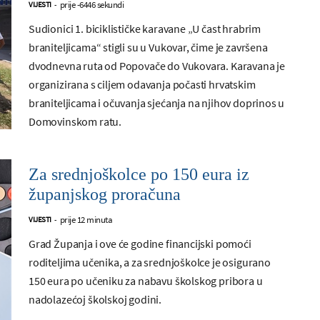
prije -6446 sekundi
VIJESTI
-
Sudionici 1. biciklističke karavane „U čast hrabrim
braniteljicama“ stigli su u Vukovar, čime je završena
dvodnevna ruta od Popovače do Vukovara. Karavana je
organizirana s ciljem odavanja počasti hrvatskim
braniteljicama i očuvanja sjećanja na njihov doprinos u
Domovinskom ratu.
Za srednjoškolce po 150 eura iz
županjskog proračuna
prije 12 minuta
VIJESTI
-
Grad Županja i ove će godine financijski pomoći
roditeljima učenika, a za srednjoškolce je osigurano
150 eura po učeniku za nabavu školskog pribora u
nadolazećoj školskoj godini.