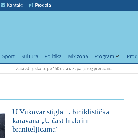
Kontakt
Prodaja
Sport
Kultura
Politika
Mix zona
Program
Prod
Za srednjoškolce po 150 eura iz županjskog proračuna
Grad
U Vukovar stigla 1. biciklistička
karavana „U čast hrabrim
braniteljicama“