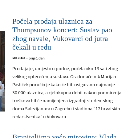
Počela prodaja ulaznica za
Thompsonov koncert: Sustav pao
zbog navale, Vukovarci od jutra
čekali u redu
prije 1 dan
MIX ZONA
-
Prodaja je, umjesto u podne, počela oko 13 sati zbog
velikog opterećenja sustava. Gradonačelnik Marijan
Pavliček poručio je kako će biti osigurano najmanje
30.000 ulaznica, a cjelokupna dobit nakon podmirenja
troškova bit će namijenjena izgradnji studentskog
doma Salezijanaca u Zagrebu i stadiona "12 hrvatskih
redarstvenika" u Vukovaru
Braniteljima veće mirovine: Vlada