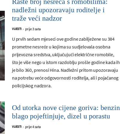
Raste broj nesreća s romobilima:
nadležni upozoravaju roditelje i
traže veći nadzor
prije 3 sata
VIJESTI
-
U prvih sedam mjeseci ove godine zabilježene su 384
prometne nesreće u kojima su sudjelovala osobna
prijevozna sredstva, uključujući električne romobile,
što je više nego u istom razdoblju prošle godine kada ih
je bilo 360, prenosi Hina. Nadležni pritom upozoravaju
na potrebu veće odgovornosti roditelja, ali i pojačanog
policijskog nadzora.
Od utorka nove cijene goriva: benzin
blago pojeftinjuje, dizel u porastu
prije 4 sata
VIJESTI
-