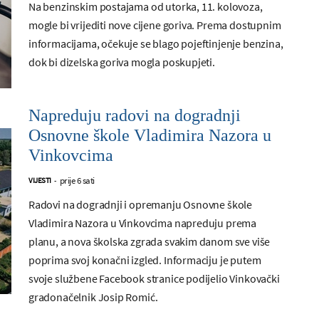
Na benzinskim postajama od utorka, 11. kolovoza,
mogle bi vrijediti nove cijene goriva. Prema dostupnim
informacijama, očekuje se blago pojeftinjenje benzina,
dok bi dizelska goriva mogla poskupjeti.
Napreduju radovi na dogradnji
Osnovne škole Vladimira Nazora u
Vinkovcima
prije 6 sati
VIJESTI
-
Radovi na dogradnji i opremanju Osnovne škole
Vladimira Nazora u Vinkovcima napreduju prema
planu, a nova školska zgrada svakim danom sve više
poprima svoj konačni izgled. Informaciju je putem
svoje službene Facebook stranice podijelio Vinkovački
gradonačelnik Josip Romić.