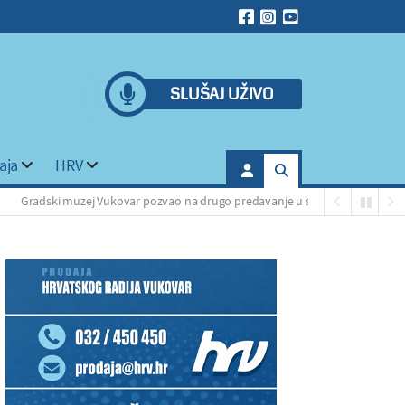
SLUŠAJ UŽIVO
aja
HRV
ski muzej Vukovar pozvao na drugo predavanje u sklopu izložbe „Vidi umjetn