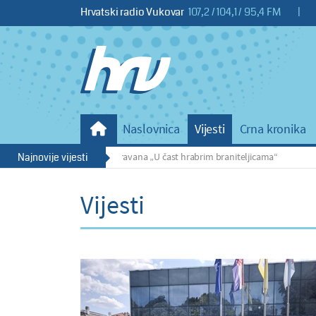
Hrvatski radio Vukovar
107,2 / 104,1 / 95,4 FM
|
Naslovnica
Vijesti
Crna kronika
gla 1. biciklistička karavana „U čast hrabrim braniteljicama“
Najnovije vijesti
Vijesti