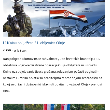
U Kninu obilježena 31. obljetnica Oluje
prije 1 dan
VIJESTI
-
Dan pobjede i domovinske zahvalnosti, Dan hrvatskih branitelja i 31.
obljetnica vojno-redarstvene operacije Oluja obilježeni su u srijedu u
Kninu uz sudjelovanje tisuća građana, odavanjem počasti poginulim,
nestalim i umrlim hrvatskim braniteljima te središnjom svečanošću na
kojoj su državni dužnosnici istaknuli povijesnu važnost Oluje - prenosi
Hina.