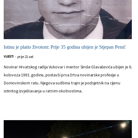
Istinu je platio životom: Prije 35 godina ubijen je Stjepan Penić
prije 21 sat
VIJESTI
-
Novinar Hrvatskog radija Vukovar i mentor Siniše Glavaševića ubijen je 6.
kolovoza 1991. godine, postavši prva žrtva novinarske profesije u
Domovinskom ratu. Njegova sudbina trajni je podsjetnik na cijenu
istinitog izvještavanja u ratnim okolnostima.