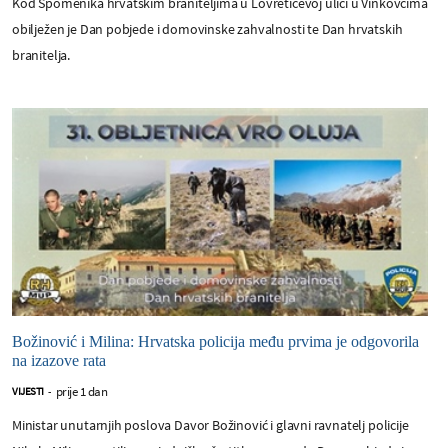
Kod Spomenika hrvatskim braniteljima u Lovretićevoj ulici u Vinkovcima
obilježen je Dan pobjede i domovinske zahvalnosti te Dan hrvatskih
branitelja.
Božinović i Milina: Hrvatska policija među prvima je odgovorila
na izazove rata
prije 1 dan
VIJESTI
-
Ministar unutarnjih poslova Davor Božinović i glavni ravnatelj policije