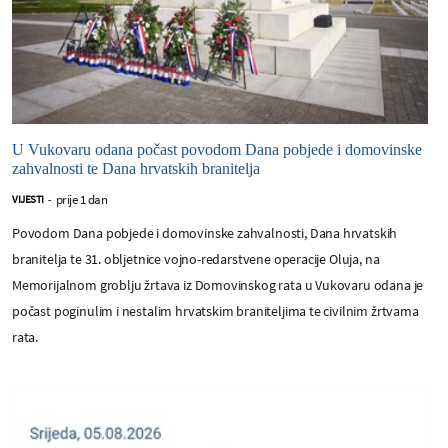
U Vukovaru odana počast povodom Dana pobjede i domovinske
zahvalnosti te Dana hrvatskih branitelja
prije 1 dan
VIJESTI
-
Povodom Dana pobjede i domovinske zahvalnosti, Dana hrvatskih
branitelja te 31. obljetnice vojno-redarstvene operacije Oluja, na
Memorijalnom groblju žrtava iz Domovinskog rata u Vukovaru odana je
počast poginulim i nestalim hrvatskim braniteljima te civilnim žrtvama
rata.