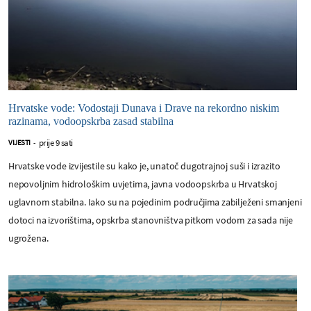
Hrvatske vode: Vodostaji Dunava i Drave na rekordno niskim
razinama, vodoopskrba zasad stabilna
prije 9 sati
VIJESTI
-
Hrvatske vode izvijestile su kako je, unatoč dugotrajnoj suši i izrazito
nepovoljnim hidrološkim uvjetima, javna vodoopskrba u Hrvatskoj
uglavnom stabilna. Iako su na pojedinim područjima zabilježeni smanjeni
dotoci na izvorištima, opskrba stanovništva pitkom vodom za sada nije
ugrožena.