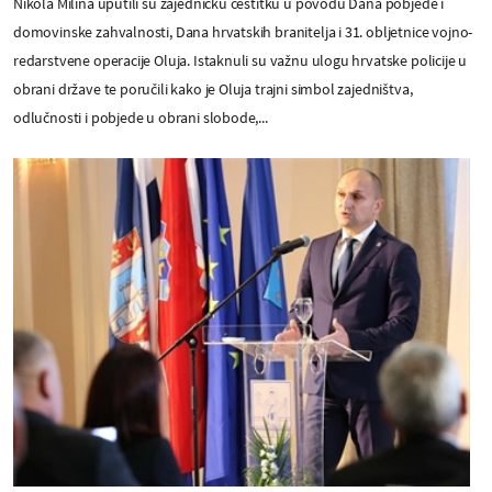
Nikola Milina uputili su zajedničku čestitku u povodu Dana pobjede i
domovinske zahvalnosti, Dana hrvatskih branitelja i 31. obljetnice vojno-
redarstvene operacije Oluja. Istaknuli su važnu ulogu hrvatske policije u
obrani države te poručili kako je Oluja trajni simbol zajedništva,
odlučnosti i pobjede u obrani slobode,...