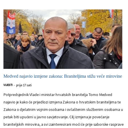
Medved najavio izmjene zakona: Braniteljima stižu veće mirovine
prije 17 sati
VIJESTI
-
Potpredsjednik Vlade i ministar hrvatskih branitelja Tomo Medved
najavio je kako će prijedlozi izmjena Zakona o hrvatskim braniteljima te
Zakona o djelatnim vojnim osobama i ovlaštenim službenim osobama u
petak biti upućeni u javno savjetovanje. Cilj izmjena je povećanje
braniteljskih mirovina, a svi zainteresirani moći će prije saborske rasprave