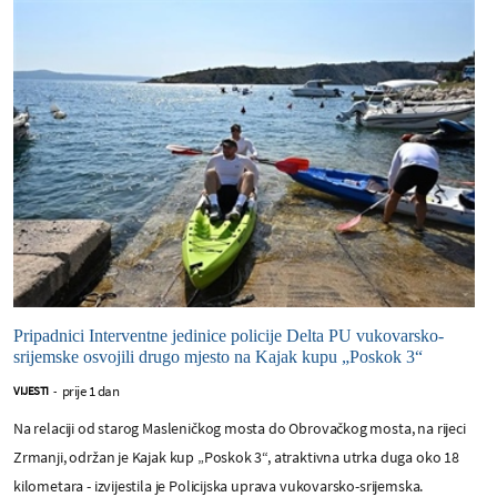
Pripadnici Interventne jedinice policije Delta PU vukovarsko-
srijemske osvojili drugo mjesto na Kajak kupu „Poskok 3“
prije 1 dan
VIJESTI
-
Na relaciji od starog Masleničkog mosta do Obrovačkog mosta, na rijeci
Zrmanji, održan je Kajak kup „Poskok 3“, atraktivna utrka duga oko 18
kilometara - izvijestila je Policijska uprava vukovarsko-srijemska.