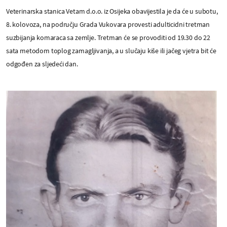
Veterinarska stanica Vetam d.o.o. iz Osijeka obavijestila je da će u subotu,
8. kolovoza, na području Grada Vukovara provesti adulticidni tretman
suzbijanja komaraca sa zemlje. Tretman će se provoditi od 19.30 do 22
sata metodom toplog zamagljivanja, a u slučaju kiše ili jačeg vjetra bit će
odgođen za sljedeći dan.