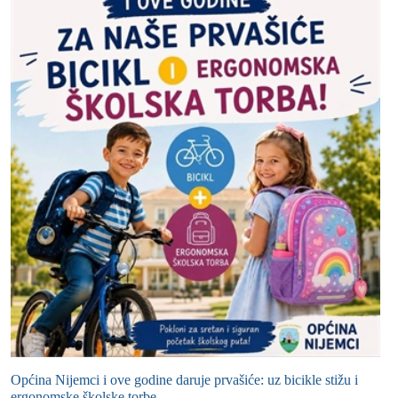
Općina Nijemci i ove godine daruje prvašiće: uz bicikle stižu i
ergonomske školske torbe