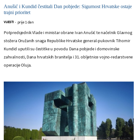
Anušić i Kundid čestitali Dan pobjede: Sigurnost Hrvatske ostaje
trajni prioritet
prije 1 dan
VIJESTI
-
Potpredsjednik Vlade i ministar obrane Ivan Anušić te načelnik Glavnog
stožera Oružanih snaga Republike Hrvatske general-pukovnik Tihomir
Kundid uputili su čestitke u povodu Dana pobjede i domovinske
zahvalnosti, Dana hrvatskih branitelja i 31. obljetnice vojno-redarstvene
operacije Oluja.