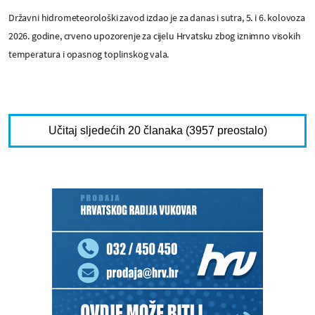
Državni hidrometeorološki zavod izdao je za danas i sutra, 5. i 6. kolovoza
2026. godine, crveno upozorenje za cijelu Hrvatsku zbog iznimno visokih
temperatura i opasnog toplinskog vala.
Učitaj sljedećih 20 članaka (3957 preostalo)