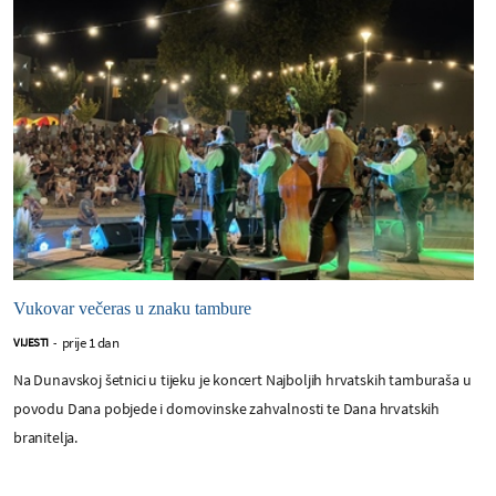
Vukovar večeras u znaku tambure
prije 1 dan
VIJESTI
-
Na Dunavskoj šetnici u tijeku je koncert Najboljih hrvatskih tamburaša u
povodu Dana pobjede i domovinske zahvalnosti te Dana hrvatskih
branitelja.