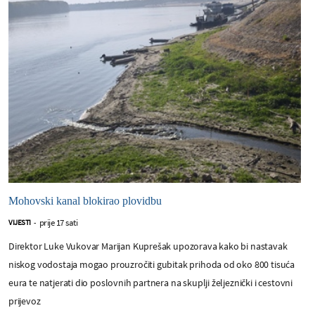
Mohovski kanal blokirao plovidbu
prije 17 sati
VIJESTI
-
Direktor Luke Vukovar Marijan Kuprešak upozorava kako bi nastavak
niskog vodostaja mogao prouzročiti gubitak prihoda od oko 800 tisuća
eura te natjerati dio poslovnih partnera na skuplji željeznički i cestovni
prijevoz