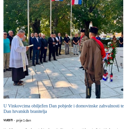
U Vinkovcima obilježen Dan pobjede i domovinske zahvalnosti te
Dan hrvatskih branitelja
prije 1 dan
VIJESTI
-