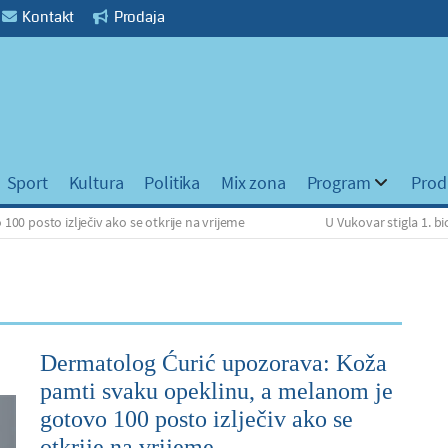
Kontakt
Prodaja
Sport
Kultura
Politika
Mix zona
Program
Prod
zlječiv ako se otkrije na vrijeme
U Vukovar stigla 1. biciklistič
Dermatolog Ćurić upozorava: Koža
pamti svaku opeklinu, a melanom je
gotovo 100 posto izlječiv ako se
otkrije na vrijeme