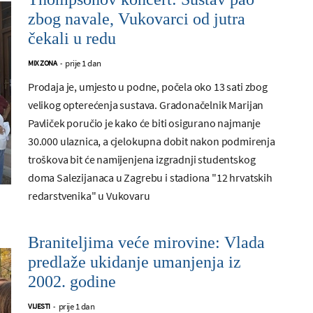
zbog navale, Vukovarci od jutra
čekali u redu
prije 1 dan
MIX ZONA
-
Prodaja je, umjesto u podne, počela oko 13 sati zbog
velikog opterećenja sustava. Gradonačelnik Marijan
Pavliček poručio je kako će biti osigurano najmanje
30.000 ulaznica, a cjelokupna dobit nakon podmirenja
troškova bit će namijenjena izgradnji studentskog
doma Salezijanaca u Zagrebu i stadiona "12 hrvatskih
redarstvenika" u Vukovaru
Braniteljima veće mirovine: Vlada
predlaže ukidanje umanjenja iz
2002. godine
prije 1 dan
VIJESTI
-