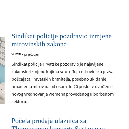
Sindikat policije pozdravio izmjene
mirovinskih zakona
prije 1 dan
VIJESTI
-
Sindikat policije Hrvatske pozdravio je najavljene
zakonske izmjene kojima se uređuju mirovinska prava
policajaca i hrvatskih branitelja, posebno ukidanje
umanjenja mirovina od osam do 20 posto te uvođenje
novog vrednovanja vremena provedenog u borbenom
sektoru.
Počela prodaja ulaznica za
Thompsonov koncert: Sustav pao