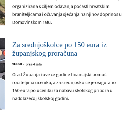
organizirana s ciljem odavanja počasti hrvatskim
braniteljicama i očuvanja sjećanja na njihov doprinos u
Domovinskom ratu.
Za srednjoškolce po 150 eura iz
županjskog proračuna
prije 4 sata
VIJESTI
-
Grad Županja i ove će godine financijski pomoći
roditeljima učenika, a za srednjoškolce je osigurano
150 eura po učeniku za nabavu školskog pribora u
nadolazećoj školskoj godini.