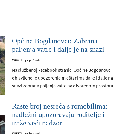
Općina Bogdanovci: Zabrana
paljenja vatre i dalje je na snazi
prije 7 sati
VIJESTI
-
Na službenoj Facebook stranici Općine Bogdanovci
objavljeno je upozorenje mještanima da je i dalje na
snazi zabrana paljenja vatre na otvorenom prostoru.
Raste broj nesreća s romobilima:
nadležni upozoravaju roditelje i
traže veći nadzor
prije 7 sati
VIJESTI
-