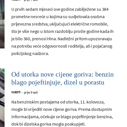
U prvih sedam mjeseci ove godine zabilježene su 384
prometne nesreće u kojima su sudjelovala osobna
prijevozna sredstva, uključujući električne romobile,
što je više nego u istom razdoblju prošle godine kada ih
je bilo 360, prenosi Hina. Nadležni pritom upozoravaju
na potrebu veće odgovornosti roditelja, ali i pojačanog
policijskog nadzora.
Od utorka nove cijene goriva: benzin
blago pojeftinjuje, dizel u porastu
prije 9 sati
VIJESTI
-
Na benzinskim postajama od utorka, 11. kolovoza,
mogle bi vrijediti nove cijene goriva. Prema dostupnim
informacijama, očekuje se blago pojeftinjenje benzina,
dok bi dizelska goriva mogla poskupjeti.