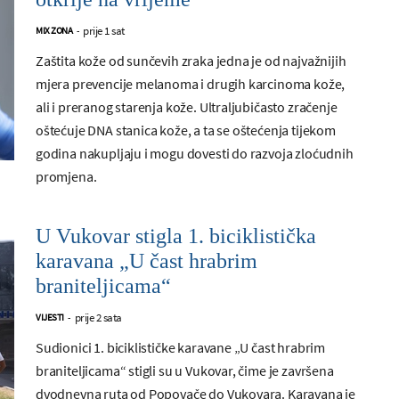
prije 1 sat
MIX ZONA
-
Zaštita kože od sunčevih zraka jedna je od najvažnijih
mjera prevencije melanoma i drugih karcinoma kože,
ali i preranog starenja kože. Ultraljubičasto zračenje
oštećuje DNA stanica kože, a ta se oštećenja tijekom
godina nakupljaju i mogu dovesti do razvoja zloćudnih
promjena.
U Vukovar stigla 1. biciklistička
karavana „U čast hrabrim
braniteljicama“
prije 2 sata
VIJESTI
-
Sudionici 1. biciklističke karavane „U čast hrabrim
braniteljicama“ stigli su u Vukovar, čime je završena
dvodnevna ruta od Popovače do Vukovara. Karavana je