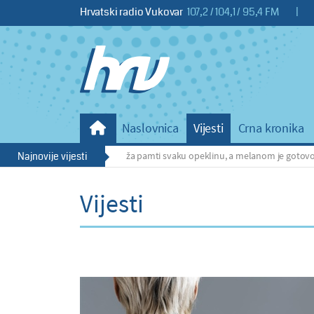
Hrvatski radio Vukovar
107,2 / 104,1 / 95,4 FM
|
Naslovnica
Vijesti
Crna kronika
 Ćurić upozorava: Koža pamti svaku opeklinu, a melanom je gotovo 100 posto i
Najnovije vijesti
Vijesti