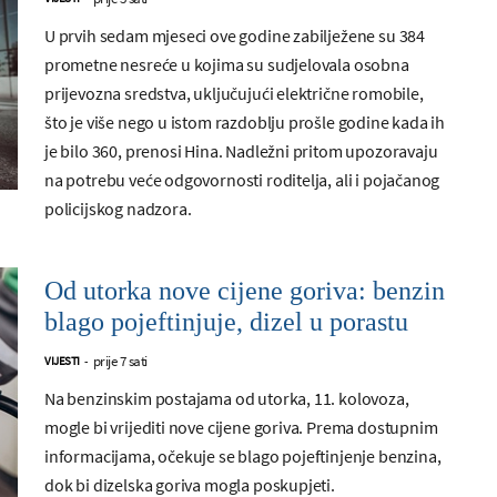
U prvih sedam mjeseci ove godine zabilježene su 384
prometne nesreće u kojima su sudjelovala osobna
prijevozna sredstva, uključujući električne romobile,
što je više nego u istom razdoblju prošle godine kada ih
je bilo 360, prenosi Hina. Nadležni pritom upozoravaju
na potrebu veće odgovornosti roditelja, ali i pojačanog
policijskog nadzora.
Od utorka nove cijene goriva: benzin
blago pojeftinjuje, dizel u porastu
prije 7 sati
VIJESTI
-
Na benzinskim postajama od utorka, 11. kolovoza,
mogle bi vrijediti nove cijene goriva. Prema dostupnim
informacijama, očekuje se blago pojeftinjenje benzina,
dok bi dizelska goriva mogla poskupjeti.