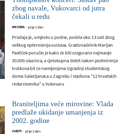
zbog navale, Vukovarci od jutra
čekali u redu
prije 1 dan
MIX ZONA
-
Prodaja je, umjesto u podne, počela oko 13 sati zbog
velikog opterećenja sustava. Gradonačelnik Marijan
Pavliček poručio je kako će biti osigurano najmanje
30.000 ulaznica, a cjelokupna dobit nakon podmirenja
troškova bit će namijenjena izgradnji studentskog
doma Salezijanaca u Zagrebu i stadiona "12 hrvatskih
redarstvenika" u Vukovaru
Braniteljima veće mirovine: Vlada
predlaže ukidanje umanjenja iz
2002. godine
prije 1 dan
VIJESTI
-