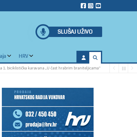
SLUŠAJ UŽIVO
aja
HRV
klistička karavana „U čast hrabrim braniteljicama“
Za srednjo