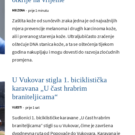
prije 1 minutu
MIX ZONA
-
Zaštita kože od sunčevih zraka jedna je od najvažnijih
mjera prevencije melanoma i drugih karcinoma kože,
ali i preranog starenja kože. Ultraljubičasto zračenje
oštećuje DNA stanica kože, a ta se oštećenja tijekom
godina nakupljaju i mogu dovesti do razvoja zloćudnih
promjena.
U Vukovar stigla 1. biciklistička
karavana „U čast hrabrim
braniteljicama“
prije 1 sat
VIJESTI
-
Sudionici 1. biciklističke karavane „U čast hrabrim
braniteljicama“ stigli su u Vukovar, čime je završena
dvodnevna ruta od Popovače do Vukovara. Karavana je