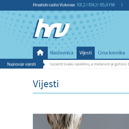
Hrvatski radio Vukovar
107,2 / 104,1 / 95,4 FM
|
Naslovnica
Vijesti
Crna kronika
urić upozorava: Koža pamti svaku opeklinu, a melanom je gotovo 100 posto izl
Najnovije vijesti
Vijesti