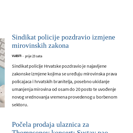
Sindikat policije pozdravio izmjene
mirovinskih zakona
prije 23 sata
VIJESTI
-
Sindikat policije Hrvatske pozdravio je najavljene
zakonske izmjene kojima se uređuju mirovinska prava
policajaca i hrvatskih branitelja, posebno ukidanje
umanjenja mirovina od osam do 20 posto te uvođenje
novog vrednovanja vremena provedenog u borbenom
sektoru.
Počela prodaja ulaznica za
Thompsonov koncert: Sustav pao