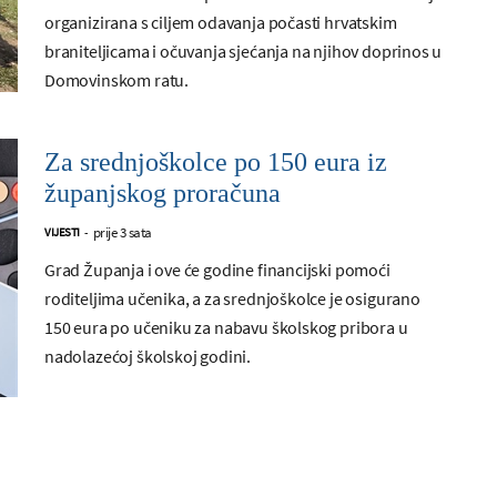
organizirana s ciljem odavanja počasti hrvatskim
braniteljicama i očuvanja sjećanja na njihov doprinos u
Domovinskom ratu.
Za srednjoškolce po 150 eura iz
županjskog proračuna
prije 3 sata
VIJESTI
-
Grad Županja i ove će godine financijski pomoći
roditeljima učenika, a za srednjoškolce je osigurano
150 eura po učeniku za nabavu školskog pribora u
nadolazećoj školskoj godini.