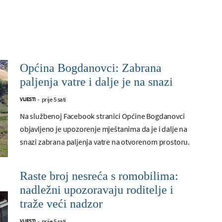
Općina Bogdanovci: Zabrana
paljenja vatre i dalje je na snazi
prije 5 sati
VIJESTI
-
Na službenoj Facebook stranici Općine Bogdanovci
objavljeno je upozorenje mještanima da je i dalje na
snazi zabrana paljenja vatre na otvorenom prostoru.
Raste broj nesreća s romobilima:
nadležni upozoravaju roditelje i
traže veći nadzor
prije 5 sati
VIJESTI
-