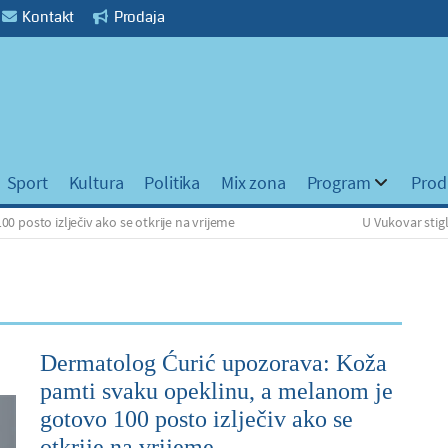
Kontakt
Prodaja
Sport
Kultura
Politika
Mix zona
Program
Prod
ječiv ako se otkrije na vrijeme
U Vukovar stigla 1. bici
Dermatolog Ćurić upozorava: Koža
pamti svaku opeklinu, a melanom je
gotovo 100 posto izlječiv ako se
otkrije na vrijeme