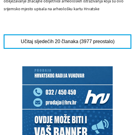
obilježavanje značajne obljetnice arheoloških istraživanja koja su ovo
srijemsko mjesto upisala na arheološku kartu Hrvatske
Učitaj sljedećih 20 članaka (3977 preostalo)