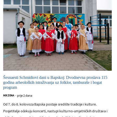
Šesnaesti Schmidtovi dani u Bapskoj: Dvodnevna proslava 115
godina arheoloških istraživanja uz folklor, tamburaše i bogat
program
prije 2 dana
MIX ZONA
-
Od 7. do 8. kolovoza Bapska postaje središte tradicije i kulture.
Posjetitelje očekuju koncerti, nastupi kulturno-umjetničkih društava i