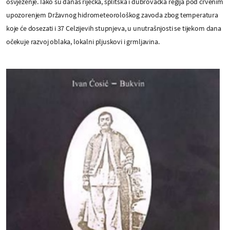
osvježenje. Iako su danas riječka, splitska i dubrovačka regija pod crvenim
upozorenjem Državnog hidrometeorološkog zavoda zbog temperatura
koje će dosezati i 37 Celzijevih stupnjeva, u unutrašnjosti se tijekom dana
očekuje razvoj oblaka, lokalni pljuskovi i grmljavina.