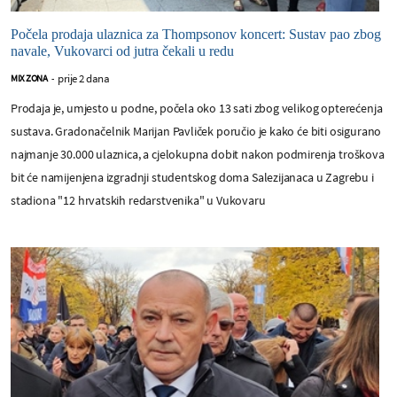
Počela prodaja ulaznica za Thompsonov koncert: Sustav pao zbog
navale, Vukovarci od jutra čekali u redu
prije 2 dana
MIX ZONA
-
Prodaja je, umjesto u podne, počela oko 13 sati zbog velikog opterećenja
sustava. Gradonačelnik Marijan Pavliček poručio je kako će biti osigurano
najmanje 30.000 ulaznica, a cjelokupna dobit nakon podmirenja troškova
bit će namijenjena izgradnji studentskog doma Salezijanaca u Zagrebu i
stadiona "12 hrvatskih redarstvenika" u Vukovaru