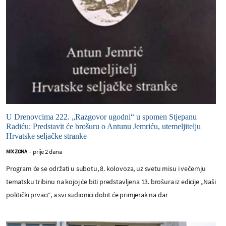
U Drenovcima 222. „Razgovor ugodni“ u spomen Stjepanu
Radiću: Predstavit će brošuru o Antunu Jemriću, utemeljitelju
Hrvatske seljačke stranke
prije 2 dana
MIX ZONA
-
Program će se održati u subotu, 8. kolovoza, uz svetu misu i večernju
tematsku tribinu na kojoj će biti predstavljena 13. brošura iz edicije „Naši
politički prvaci“, a svi sudionici dobit će primjerak na dar