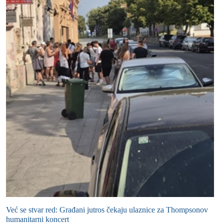
Već se stvar red: Građani jutros čekaju ulaznice za Thompsonov
humanitarni koncert