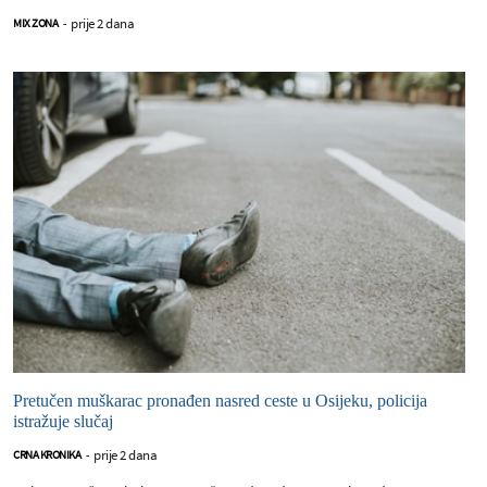
prije 2 dana
MIX ZONA
-
Pretučen muškarac pronađen nasred ceste u Osijeku, policija
istražuje slučaj
prije 2 dana
CRNA KRONIKA
-