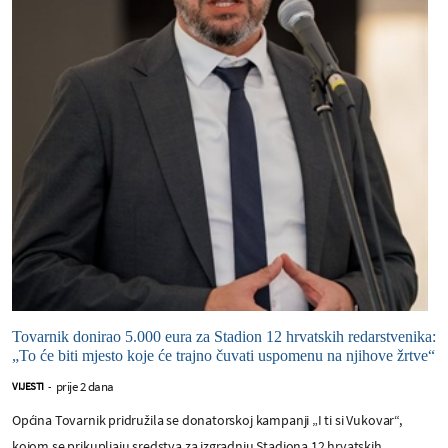
Tovarnik donirao 5.000 eura za Stadion 12 hrvatskih redarstvenika:
„To će biti mjesto koje će trajno čuvati uspomenu na njihove žrtve“
prije 2 dana
VIJESTI
-
Općina Tovarnik pridružila se donatorskoj kampanji „I ti si Vukovar“,
kojom se prikupljaju sredstva za izgradnju Stadiona 12 hrvatskih