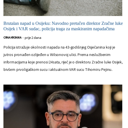
Brutalan napad u Osijeku: Navodno pretučen direktor Zračne luke
Osijek i VAR sudac, policija traga za maskiranim napadačima
prije 2 dana
CRNA KRONIKA
-
Policija istražuje okolnosti napada na 43-godišnjeg Osječanina koji je
jutros pronađen ozlijeđen u Wilsonovoj ulici. Prema neslužbenim
informacijama koje prenosi 24sata, riječ je o direktoru Zračne luke Osijek,
bivšem prvoligaškom sucu i aktualnom VAR sucu Tihomiru Pejinu.