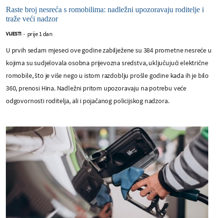
Raste broj nesreća s romobilima: nadležni upozoravaju roditelje i
traže veći nadzor
prije 1 dan
VIJESTI
-
U prvih sedam mjeseci ove godine zabilježene su 384 prometne nesreće u
kojima su sudjelovala osobna prijevozna sredstva, uključujući električne
romobile, što je više nego u istom razdoblju prošle godine kada ih je bilo
360, prenosi Hina. Nadležni pritom upozoravaju na potrebu veće
odgovornosti roditelja, ali i pojačanog policijskog nadzora.