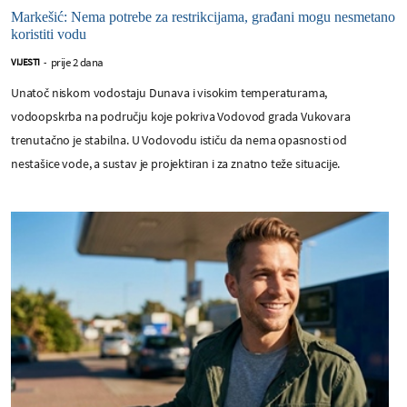
Markešić: Nema potrebe za restrikcijama, građani mogu nesmetano
koristiti vodu
prije 2 dana
VIJESTI
-
Unatoč niskom vodostaju Dunava i visokim temperaturama,
vodoopskrba na području koje pokriva Vodovod grada Vukovara
trenutačno je stabilna. U Vodovodu ističu da nema opasnosti od
nestašice vode, a sustav je projektiran i za znatno teže situacije.