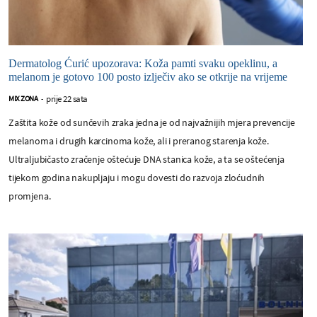
Dermatolog Ćurić upozorava: Koža pamti svaku opeklinu, a
melanom je gotovo 100 posto izlječiv ako se otkrije na vrijeme
prije 22 sata
MIX ZONA
-
Zaštita kože od sunčevih zraka jedna je od najvažnijih mjera prevencije
melanoma i drugih karcinoma kože, ali i preranog starenja kože.
Ultraljubičasto zračenje oštećuje DNA stanica kože, a ta se oštećenja
tijekom godina nakupljaju i mogu dovesti do razvoja zloćudnih
promjena.