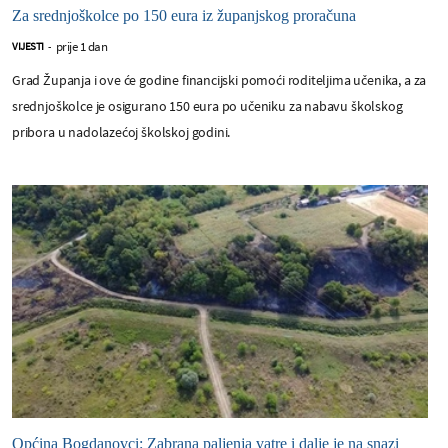
Za srednjoškolce po 150 eura iz županjskog proračuna
prije 1 dan
VIJESTI
-
Grad Županja i ove će godine financijski pomoći roditeljima učenika, a za
srednjoškolce je osigurano 150 eura po učeniku za nabavu školskog
pribora u nadolazećoj školskoj godini.
Općina Bogdanovci: Zabrana paljenja vatre i dalje je na snazi