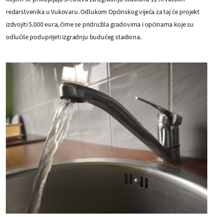
redarstvenika u Vukovaru. Odlukom Općinskog vijeća za taj će projekt
izdvojiti 5.000 eura, čime se pridružila gradovima i općinama koje su
odlučile poduprijeti izgradnju budućeg stadiona.