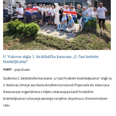
U Vukovar stigla 1. biciklistička karavana „U čast hrabrim
braniteljicama“
prije 23 sata
VIJESTI
-
Sudionici 1. biciklističke karavane „U čast hrabrim braniteljicama“ stigli su
u Vukovar, čime je završena dvodnevna ruta od Popovače do Vukovara.
Karavana je organizirana s ciljem odavanja počasti hrvatskim
braniteljicama i očuvanja sjećanja na njihov doprinos u Domovinskom
ratu.