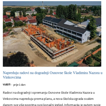
Napreduju radovi na dogradnji Osnovne škole Vladimira Nazora u
Vinkovcima
prije 1 dan
VIJESTI
-
Radovi na dogradnji i opremanju Osnovne škole Vladimira Nazora u
Vinkovcima napreduju prema planu, a nova školska zgrada svakim
danom sve više poprima svoj konačni izgled. Informaciju je putem svoje