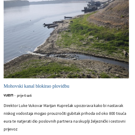
Mohovski kanal blokirao plovidbu
prije 6 sati
VIJESTI
-
Direktor Luke Vukovar Marijan Kuprešak upozorava kako bi nastavak
niskog vodostaja mogao prouzročiti gubitak prihoda od oko 800 tisuća
eura te natjerati dio poslovnih partnera na skuplji željeznički i cestovni
prijevoz