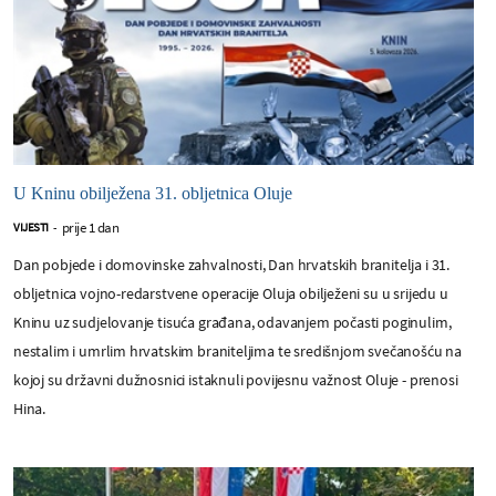
U Kninu obilježena 31. obljetnica Oluje
prije 1 dan
VIJESTI
-
Dan pobjede i domovinske zahvalnosti, Dan hrvatskih branitelja i 31.
obljetnica vojno-redarstvene operacije Oluja obilježeni su u srijedu u
Kninu uz sudjelovanje tisuća građana, odavanjem počasti poginulim,
nestalim i umrlim hrvatskim braniteljima te središnjom svečanošću na
kojoj su državni dužnosnici istaknuli povijesnu važnost Oluje - prenosi
Hina.