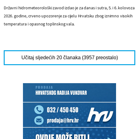
Državni hidrometeorološki zavod izdao je za danas i sutra, 5. i 6. kolovoza
2026. godine, crveno upozorenje za cijelu Hrvatsku zbog iznimno visokih
temperatura i opasnog toplinskog vala.
Učitaj sljedećih 20 članaka (3957 preostalo)