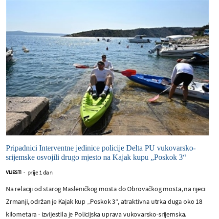
Pripadnici Interventne jedinice policije Delta PU vukovarsko-
srijemske osvojili drugo mjesto na Kajak kupu „Poskok 3“
prije 1 dan
VIJESTI
-
Na relaciji od starog Masleničkog mosta do Obrovačkog mosta, na rijeci
Zrmanji, održan je Kajak kup „Poskok 3“, atraktivna utrka duga oko 18
kilometara - izvijestila je Policijska uprava vukovarsko-srijemska.