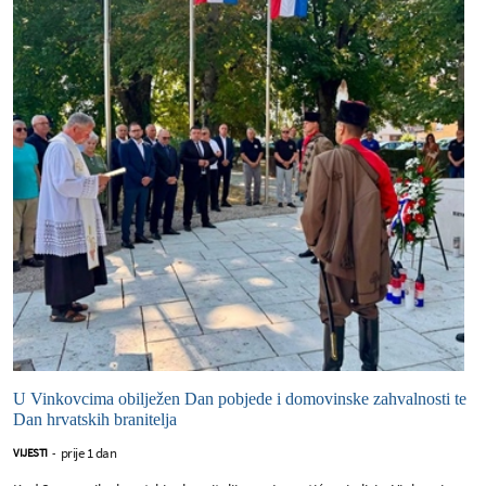
U Vinkovcima obilježen Dan pobjede i domovinske zahvalnosti te
Dan hrvatskih branitelja
prije 1 dan
VIJESTI
-