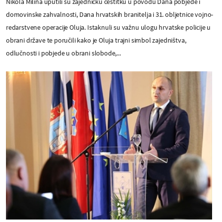
Nikola Milina uputili su zajedničku čestitku u povodu Dana pobjede i
domovinske zahvalnosti, Dana hrvatskih branitelja i 31. obljetnice vojno-
redarstvene operacije Oluja. Istaknuli su važnu ulogu hrvatske policije u
obrani države te poručili kako je Oluja trajni simbol zajedništva,
odlučnosti i pobjede u obrani slobode,...