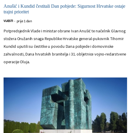
Anušić i Kundid čestitali Dan pobjede: Sigurnost Hrvatske ostaje
trajni prioritet
prije 1 dan
VIJESTI
-
Potpredsjednik Vlade i ministar obrane Ivan Anušić te načelnik Glavnog
stožera Oružanih snaga Republike Hrvatske general-pukovnik Tihomir
Kundid uputili su čestitke u povodu Dana pobjede i domovinske
zahvalnosti, Dana hrvatskih branitelja i 31. obljetnice vojno-redarstvene
operacije Oluja.