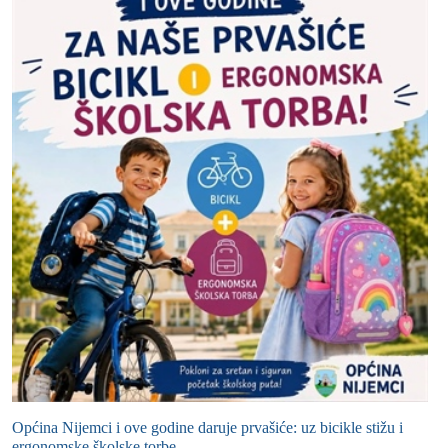
Općina Nijemci i ove godine daruje prvašiće: uz bicikle stižu i
ergonomske školske torbe