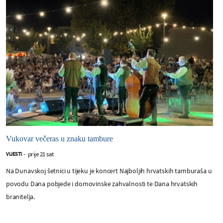
Vukovar večeras u znaku tambure
prije 21 sat
VIJESTI
-
Na Dunavskoj šetnici u tijeku je koncert Najboljih hrvatskih tamburaša u
povodu Dana pobjede i domovinske zahvalnosti te Dana hrvatskih
branitelja.