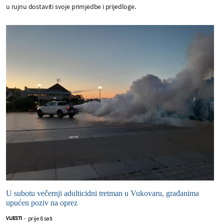
u rujnu dostaviti svoje primjedbe i prijedloge.
U subotu večernji adulticidni tretman u Vukovaru, građanima
upućen poziv na oprez
prije 8 sati
VIJESTI
-