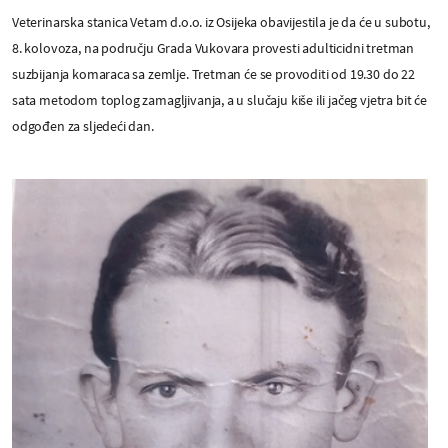
Veterinarska stanica Vetam d.o.o. iz Osijeka obavijestila je da će u subotu,
8. kolovoza, na području Grada Vukovara provesti adulticidni tretman
suzbijanja komaraca sa zemlje. Tretman će se provoditi od 19.30 do 22
sata metodom toplog zamagljivanja, a u slučaju kiše ili jačeg vjetra bit će
odgođen za sljedeći dan.