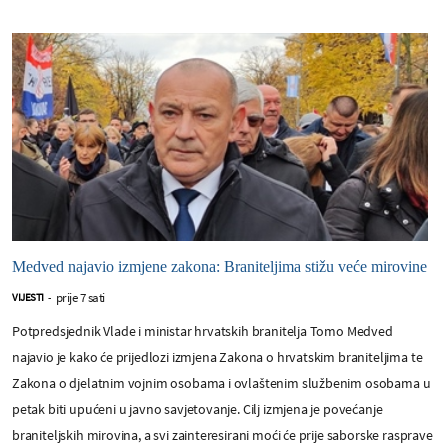
Medved najavio izmjene zakona: Braniteljima stižu veće mirovine
prije 7 sati
VIJESTI
-
Potpredsjednik Vlade i ministar hrvatskih branitelja Tomo Medved
najavio je kako će prijedlozi izmjena Zakona o hrvatskim braniteljima te
Zakona o djelatnim vojnim osobama i ovlaštenim službenim osobama u
petak biti upućeni u javno savjetovanje. Cilj izmjena je povećanje
braniteljskih mirovina, a svi zainteresirani moći će prije saborske rasprave