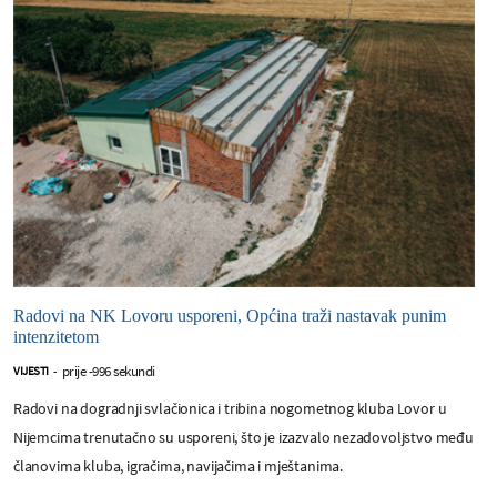
Radovi na NK Lovoru usporeni, Općina traži nastavak punim
intenzitetom
prije -996 sekundi
VIJESTI
-
Radovi na dogradnji svlačionica i tribina nogometnog kluba Lovor u
Nijemcima trenutačno su usporeni, što je izazvalo nezadovoljstvo među
članovima kluba, igračima, navijačima i mještanima.