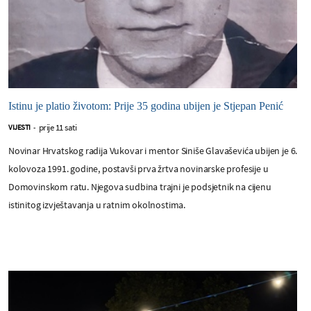
Istinu je platio životom: Prije 35 godina ubijen je Stjepan Penić
prije 11 sati
VIJESTI
-
Novinar Hrvatskog radija Vukovar i mentor Siniše Glavaševića ubijen je 6.
kolovoza 1991. godine, postavši prva žrtva novinarske profesije u
Domovinskom ratu. Njegova sudbina trajni je podsjetnik na cijenu
istinitog izvještavanja u ratnim okolnostima.