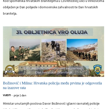
Kod Spomenika hrvatskim braniteljima u Lovretićevoj ulici u Vinkovcima
obilježen je Dan pobjede i domovinske zahvalnosti te Dan hrvatskih
branitelja.
Božinović i Milina: Hrvatska policija među prvima je odgovorila
na izazove rata
prije 1 dan
VIJESTI
-
Ministar unutarnjih poslova Davor Božinović i glavni ravnatelj policije