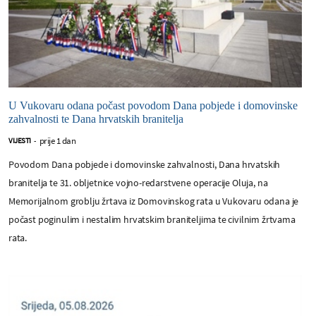
U Vukovaru odana počast povodom Dana pobjede i domovinske
zahvalnosti te Dana hrvatskih branitelja
prije 1 dan
VIJESTI
-
Povodom Dana pobjede i domovinske zahvalnosti, Dana hrvatskih
branitelja te 31. obljetnice vojno-redarstvene operacije Oluja, na
Memorijalnom groblju žrtava iz Domovinskog rata u Vukovaru odana je
počast poginulim i nestalim hrvatskim braniteljima te civilnim žrtvama
rata.