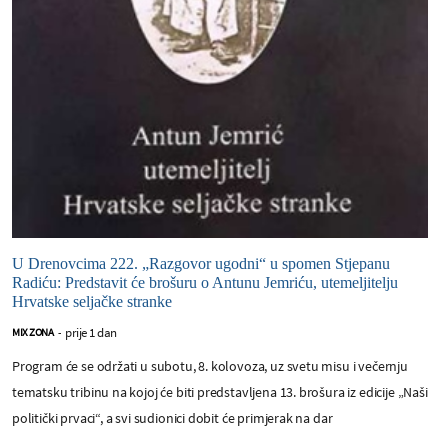
U Drenovcima 222. „Razgovor ugodni“ u spomen Stjepanu
Radiću: Predstavit će brošuru o Antunu Jemriću, utemeljitelju
Hrvatske seljačke stranke
prije 1 dan
MIX ZONA
-
Program će se održati u subotu, 8. kolovoza, uz svetu misu i večernju
tematsku tribinu na kojoj će biti predstavljena 13. brošura iz edicije „Naši
politički prvaci“, a svi sudionici dobit će primjerak na dar