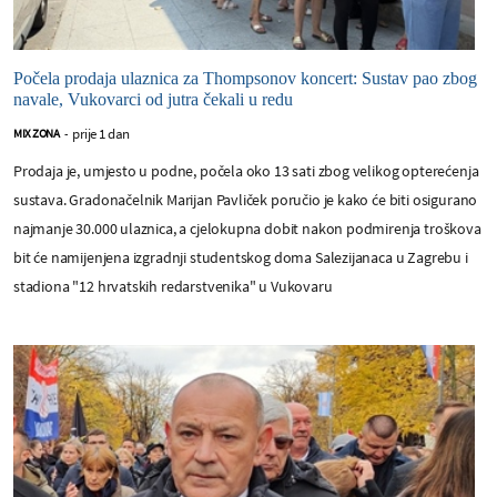
Počela prodaja ulaznica za Thompsonov koncert: Sustav pao zbog
navale, Vukovarci od jutra čekali u redu
prije 1 dan
MIX ZONA
-
Prodaja je, umjesto u podne, počela oko 13 sati zbog velikog opterećenja
sustava. Gradonačelnik Marijan Pavliček poručio je kako će biti osigurano
najmanje 30.000 ulaznica, a cjelokupna dobit nakon podmirenja troškova
bit će namijenjena izgradnji studentskog doma Salezijanaca u Zagrebu i
stadiona "12 hrvatskih redarstvenika" u Vukovaru