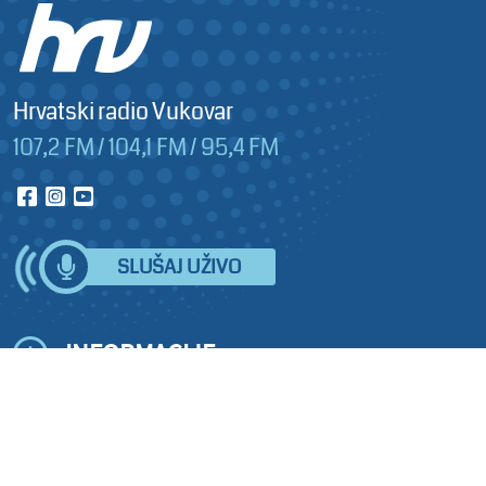
Hrvatski radio Vukovar
107,2 FM / 104,1 FM / 95,4 FM
SLUŠAJ UŽIVO
INFORMACIJE
O nama
Prodaja
Pristup informacijama