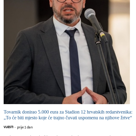
Tovarnik donirao 5.000 eura za Stadion 12 hrvatskih redarstvenika:
„To će biti mjesto koje će trajno čuvati uspomenu na njihove žrtve“
prije 1 dan
VIJESTI
-