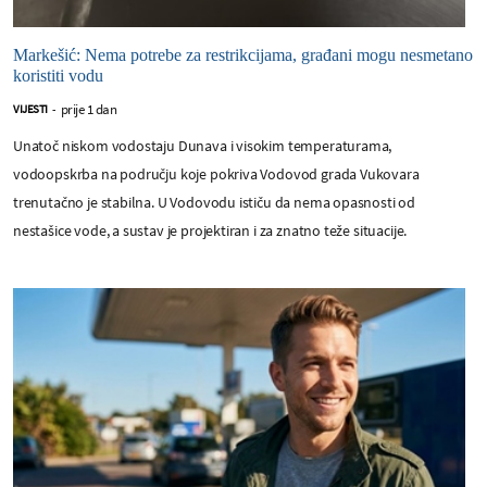
Markešić: Nema potrebe za restrikcijama, građani mogu nesmetano
koristiti vodu
prije 1 dan
VIJESTI
-
Unatoč niskom vodostaju Dunava i visokim temperaturama,
vodoopskrba na području koje pokriva Vodovod grada Vukovara
trenutačno je stabilna. U Vodovodu ističu da nema opasnosti od
nestašice vode, a sustav je projektiran i za znatno teže situacije.