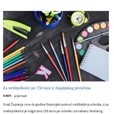
Za srednjoškolce po 150 eura iz županjskog proračuna
prije 8 sati
VIJESTI
-
Grad Županja i ove će godine financijski pomoći roditeljima učenika, a za
srednjoškolce je osigurano 150 eura po učeniku za nabavu školskog