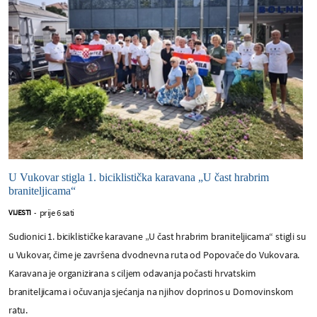
U Vukovar stigla 1. biciklistička karavana „U čast hrabrim
braniteljicama“
prije 6 sati
VIJESTI
-
Sudionici 1. biciklističke karavane „U čast hrabrim braniteljicama“ stigli su
u Vukovar, čime je završena dvodnevna ruta od Popovače do Vukovara.
Karavana je organizirana s ciljem odavanja počasti hrvatskim
braniteljicama i očuvanja sjećanja na njihov doprinos u Domovinskom
ratu.