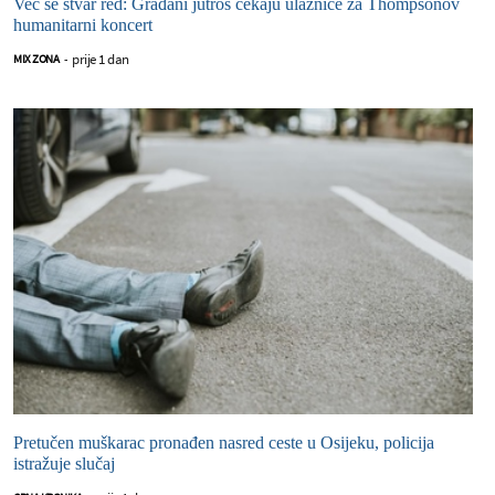
Već se stvar red: Građani jutros čekaju ulaznice za Thompsonov
humanitarni koncert
prije 1 dan
MIX ZONA
-
Pretučen muškarac pronađen nasred ceste u Osijeku, policija
istražuje slučaj