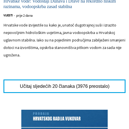
Hrvatske vode: Vodostaji Dunava i Drave na rekordno niskim
razinama, vodoopskrba zasad stabilna
prije 2 dana
VIJESTI
-
Hrvatske vode izvijestile su kako je, unatoč dugotrajnoj suši i izrazito
nepovoljnim hidrološkim uvjetima, javna vodoopskrba u Hrvatskoj
uglavnom stabilna. Iako su na pojedinim područjima zabilježeni smanjeni
dotoci na izvorištima, opskrba stanovništva pitkom vodom za sada nije
ugrožena.
Učitaj sljedećih 20 članaka (3976 preostalo)