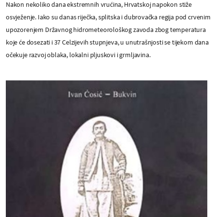
Nakon nekoliko dana ekstremnih vrućina, Hrvatskoj napokon stiže
osvježenje. Iako su danas riječka, splitska i dubrovačka regija pod crvenim
upozorenjem Državnog hidrometeorološkog zavoda zbog temperatura
koje će dosezati i 37 Celzijevih stupnjeva, u unutrašnjosti se tijekom dana
očekuje razvoj oblaka, lokalni pljuskovi i grmljavina.