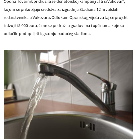
Općina Tovarnik pridružila se donatorskoj kampanji „I ti si Vukovar“,
kojom se prikupljaju sredstva za izgradnju Stadiona 12 hrvatskih
redarstvenika u Vukovaru. Odlukom Općinskog vijeća za taj će projekt
izdvojiti 5.000 eura, čime se pridružila gradovima i općinama koje su
odlučile poduprijeti izgradnju budućeg stadiona.