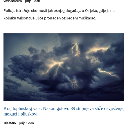
prije 1 dan
CRNA KRONIKA
-
Policija istražuje okolnosti jutrošnjeg događaja u Osijeku, gdje je na
kolniku Wilsonove ulice pronađen ozlijeđeni muškarac.
Kraj toplinskog vala: Nakon gotovo 39 stupnjeva stiže osvježenje,
mogući i pljuskovi
prije 1 dan
MIX ZONA
-