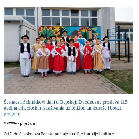
Šesnaesti Schmidtovi dani u Bapskoj: Dvodnevna proslava 115
godina arheoloških istraživanja uz folklor, tamburaše i bogat
program
prije 1 dan
MIX ZONA
-
Od 7. do 8. kolovoza Bapska postaje središte tradicije i kulture.