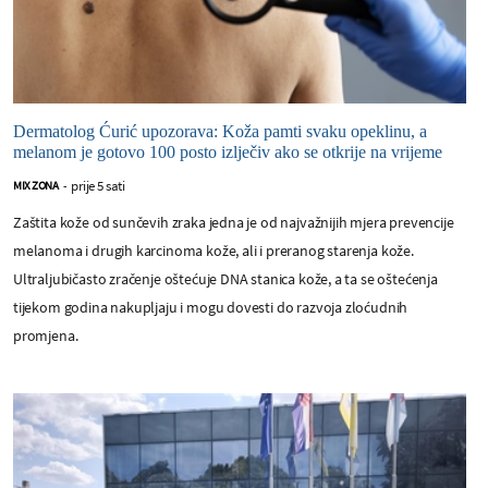
Dermatolog Ćurić upozorava: Koža pamti svaku opeklinu, a
melanom je gotovo 100 posto izlječiv ako se otkrije na vrijeme
prije 5 sati
MIX ZONA
-
Zaštita kože od sunčevih zraka jedna je od najvažnijih mjera prevencije
melanoma i drugih karcinoma kože, ali i preranog starenja kože.
Ultraljubičasto zračenje oštećuje DNA stanica kože, a ta se oštećenja
tijekom godina nakupljaju i mogu dovesti do razvoja zloćudnih
promjena.