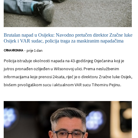
Brutalan napad u Osijeku: Navodno pretučen direktor Zračne luke
Osijek i VAR sudac, policija traga za maskiranim napadačima
prije 1 dan
CRNA KRONIKA
-
Policija istražuje okolnosti napada na 43-godišnjeg Osječanina koji je
jutros pronađen ozlijeđen u Wilsonovoj ulici. Prema neslužbenim
informacijama koje prenosi 24sata, riječ je o direktoru Zračne luke Osijek,
bivšem prvoligaškom sucu i aktualnom VAR sucu Tihomiru Pejinu.