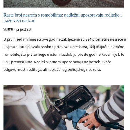
Raste broj nesreća s romobilima: nadležni upozoravaju roditelje i
traže veći nadzor
prije 11 sati
VIJESTI
-
U prvih sedam mjeseci ove godine zabilježene su 384 prometne nesreće u
kojima su sudjelovala osobna prijevozna sredstva, uključujući električne
romobile, što je više nego u istom razdoblju prošle godine kada ih je bilo
360, prenosi Hina. Nadležni pritom upozoravaju na potrebu veće
odgovornosti roditelja, ali i pojačanog policijskog nadzora.