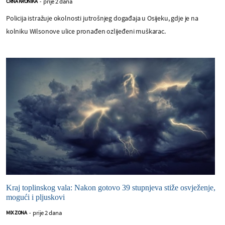
prije 2 dana
CRNA KRONIKA
-
Policija istražuje okolnosti jutrošnjeg događaja u Osijeku, gdje je na
kolniku Wilsonove ulice pronađen ozlijeđeni muškarac.
Kraj toplinskog vala: Nakon gotovo 39 stupnjeva stiže osvježenje,
mogući i pljuskovi
prije 2 dana
MIX ZONA
-