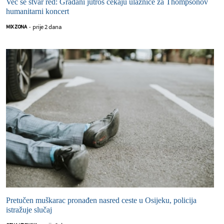
Već se stvar red: Građani jutros čekaju ulaznice za Thompsonov
humanitarni koncert
prije 2 dana
MIX ZONA
-
Pretučen muškarac pronađen nasred ceste u Osijeku, policija
istražuje slučaj