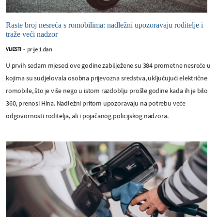
Raste broj nesreća s romobilima: nadležni upozoravaju roditelje i
traže veći nadzor
prije 1 dan
VIJESTI
-
U prvih sedam mjeseci ove godine zabilježene su 384 prometne nesreće u
kojima su sudjelovala osobna prijevozna sredstva, uključujući električne
romobile, što je više nego u istom razdoblju prošle godine kada ih je bilo
360, prenosi Hina. Nadležni pritom upozoravaju na potrebu veće
odgovornosti roditelja, ali i pojačanog policijskog nadzora.