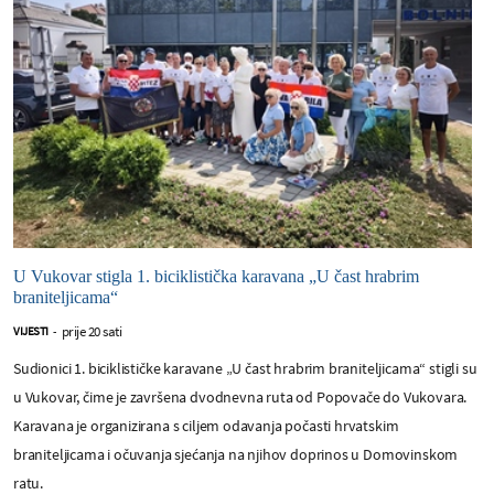
U Vukovar stigla 1. biciklistička karavana „U čast hrabrim
braniteljicama“
prije 20 sati
VIJESTI
-
Sudionici 1. biciklističke karavane „U čast hrabrim braniteljicama“ stigli su
u Vukovar, čime je završena dvodnevna ruta od Popovače do Vukovara.
Karavana je organizirana s ciljem odavanja počasti hrvatskim
braniteljicama i očuvanja sjećanja na njihov doprinos u Domovinskom
ratu.