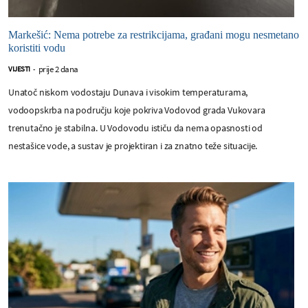
Markešić: Nema potrebe za restrikcijama, građani mogu nesmetano
koristiti vodu
prije 2 dana
VIJESTI
-
Unatoč niskom vodostaju Dunava i visokim temperaturama,
vodoopskrba na području koje pokriva Vodovod grada Vukovara
trenutačno je stabilna. U Vodovodu ističu da nema opasnosti od
nestašice vode, a sustav je projektiran i za znatno teže situacije.