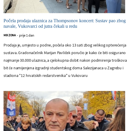
Počela prodaja ulaznica za Thompsonov koncert: Sustav pao zbog
navale, Vukovarci od jutra čekali u redu
prije 1 dan
MIX ZONA
-
Prodaja je, umjesto u podne, počela oko 13 sati zbog velikog opterećenja
sustava. Gradonačelnik Marijan Pavliček poručio je kako će biti osigurano
najmanje 30.000 ulaznica, a cjelokupna dobit nakon podmirenja troškova
bit će namijenjena izgradnji studentskog doma Salezijanaca u Zagrebu i
stadiona "12 hrvatskih redarstvenika" u Vukovaru