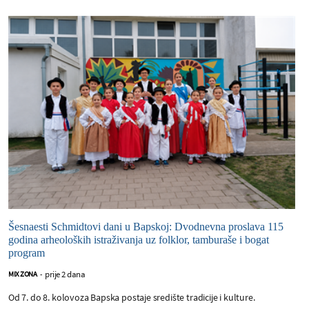
Šesnaesti Schmidtovi dani u Bapskoj: Dvodnevna proslava 115
godina arheoloških istraživanja uz folklor, tamburaše i bogat
program
prije 2 dana
MIX ZONA
-
Od 7. do 8. kolovoza Bapska postaje središte tradicije i kulture.