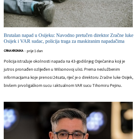
Brutalan napad u Osijeku: Navodno pretučen direktor Zračne luke
Osijek i VAR sudac, policija traga za maskiranim napadačima
prije 1 dan
CRNA KRONIKA
-
Policija istražuje okolnosti napada na 43-godišnjeg Osječanina koji je
jutros pronađen ozlijeđen u Wilsonovoj ulici. Prema neslužbenim
informacijama koje prenosi 24sata, riječ je o direktoru Zračne luke Osijek,
bivšem prvoligaškom sucu i aktualnom VAR sucu Tihomiru Pejinu.