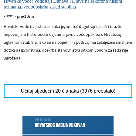
Hrvatske vode: Vodostaji Dunava i Drave na rekordno niskim
razinama, vodoopskrba zasad stabilna
prije 2 dana
VIJESTI
-
Hrvatske vode izvijestile su kako je, unatoč dugotrajnoj suši i izrazito
nepovoljnim hidrološkim uvjetima, javna vodoopskrba u Hrvatskoj
uglavnom stabilna. Iako su na pojedinim područjima zabilježeni smanjeni
dotoci na izvorištima, opskrba stanovništva pitkom vodom za sada nije
ugrožena.
Učitaj sljedećih 20 članaka (3976 preostalo)