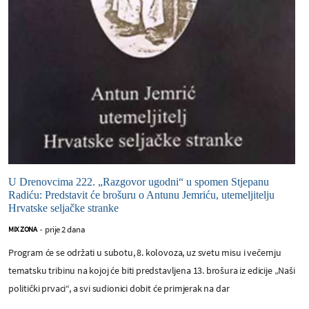
U Drenovcima 222. „Razgovor ugodni“ u spomen Stjepanu
Radiću: Predstavit će brošuru o Antunu Jemriću, utemeljitelju
Hrvatske seljačke stranke
prije 2 dana
MIX ZONA
-
Program će se održati u subotu, 8. kolovoza, uz svetu misu i večernju
tematsku tribinu na kojoj će biti predstavljena 13. brošura iz edicije „Naši
politički prvaci“, a svi sudionici dobit će primjerak na dar