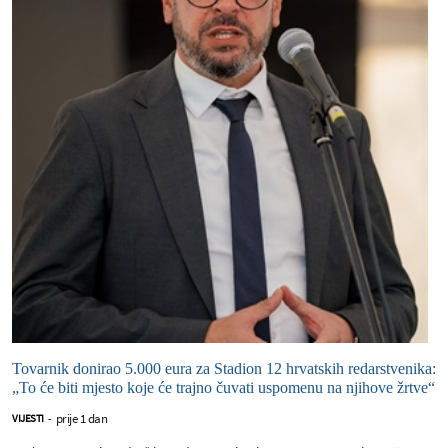
Tovarnik donirao 5.000 eura za Stadion 12 hrvatskih redarstvenika:
„To će biti mjesto koje će trajno čuvati uspomenu na njihove žrtve“
prije 1 dan
VIJESTI
-