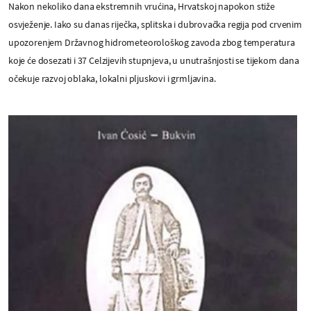
Nakon nekoliko dana ekstremnih vrućina, Hrvatskoj napokon stiže
osvježenje. Iako su danas riječka, splitska i dubrovačka regija pod crvenim
upozorenjem Državnog hidrometeorološkog zavoda zbog temperatura
koje će dosezati i 37 Celzijevih stupnjeva, u unutrašnjosti se tijekom dana
očekuje razvoj oblaka, lokalni pljuskovi i grmljavina.