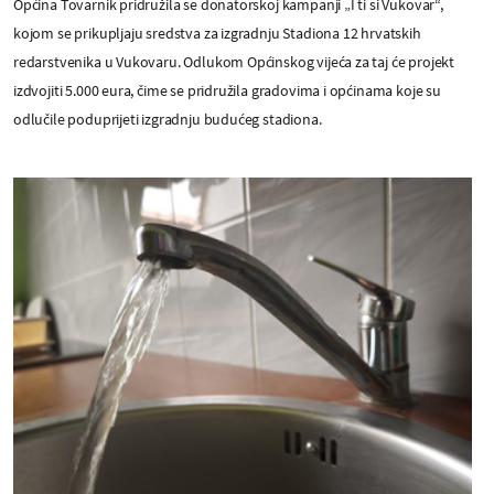
Općina Tovarnik pridružila se donatorskoj kampanji „I ti si Vukovar“,
kojom se prikupljaju sredstva za izgradnju Stadiona 12 hrvatskih
redarstvenika u Vukovaru. Odlukom Općinskog vijeća za taj će projekt
izdvojiti 5.000 eura, čime se pridružila gradovima i općinama koje su
odlučile poduprijeti izgradnju budućeg stadiona.