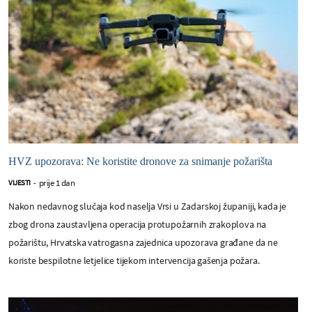
HVZ upozorava: Ne koristite dronove za snimanje požarišta
prije 1 dan
VIJESTI
-
Nakon nedavnog slučaja kod naselja Vrsi u Zadarskoj županiji, kada je
zbog drona zaustavljena operacija protupožarnih zrakoplova na
požarištu, Hrvatska vatrogasna zajednica upozorava građane da ne
koriste bespilotne letjelice tijekom intervencija gašenja požara.