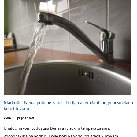
Markešić: Nema potrebe za restrikcijama, građani mogu nesmetano
koristiti vodu
prije 17 sati
VIJESTI
-
Unatoč niskom vodostaju Dunava i visokim temperaturama,
vodoopskrba na području koje pokriva Vodovod grada Vukovara