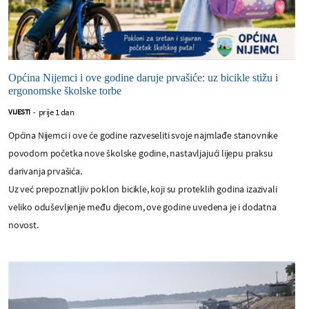
Općina Nijemci i ove godine daruje prvašiće: uz bicikle stižu i
ergonomske školske torbe
prije 1 dan
VIJESTI
-
Općina Nijemci i ove će godine razveseliti svoje najmlađe stanovnike
povodom početka nove školske godine, nastavljajući lijepu praksu
darivanja prvašića.
Uz već prepoznatljiv poklon bicikle, koji su proteklih godina izazivali
veliko oduševljenje među djecom, ove godine uvedena je i dodatna
novost.