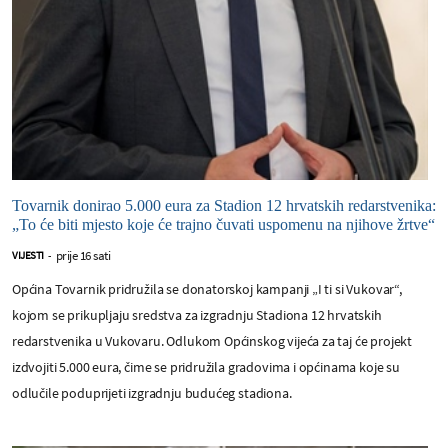
Tovarnik donirao 5.000 eura za Stadion 12 hrvatskih redarstvenika:
„To će biti mjesto koje će trajno čuvati uspomenu na njihove žrtve“
prije 16 sati
VIJESTI
-
Općina Tovarnik pridružila se donatorskoj kampanji „I ti si Vukovar“,
kojom se prikupljaju sredstva za izgradnju Stadiona 12 hrvatskih
redarstvenika u Vukovaru. Odlukom Općinskog vijeća za taj će projekt
izdvojiti 5.000 eura, čime se pridružila gradovima i općinama koje su
odlučile poduprijeti izgradnju budućeg stadiona.