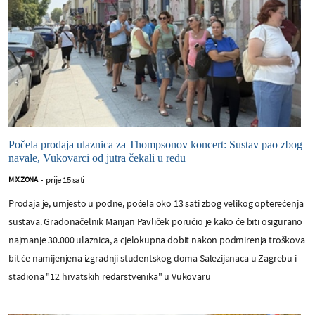
Počela prodaja ulaznica za Thompsonov koncert: Sustav pao zbog
navale, Vukovarci od jutra čekali u redu
prije 15 sati
MIX ZONA
-
Prodaja je, umjesto u podne, počela oko 13 sati zbog velikog opterećenja
sustava. Gradonačelnik Marijan Pavliček poručio je kako će biti osigurano
najmanje 30.000 ulaznica, a cjelokupna dobit nakon podmirenja troškova
bit će namijenjena izgradnji studentskog doma Salezijanaca u Zagrebu i
stadiona "12 hrvatskih redarstvenika" u Vukovaru