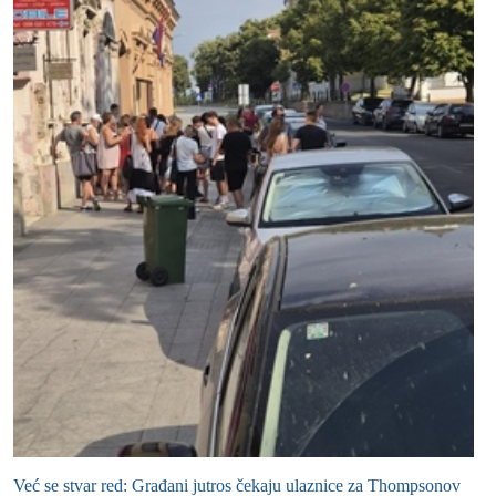
Već se stvar red: Građani jutros čekaju ulaznice za Thompsonov