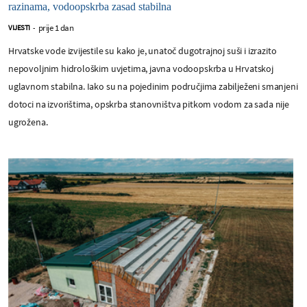
razinama, vodoopskrba zasad stabilna
prije 1 dan
VIJESTI
-
Hrvatske vode izvijestile su kako je, unatoč dugotrajnoj suši i izrazito
nepovoljnim hidrološkim uvjetima, javna vodoopskrba u Hrvatskoj
uglavnom stabilna. Iako su na pojedinim područjima zabilježeni smanjeni
dotoci na izvorištima, opskrba stanovništva pitkom vodom za sada nije
ugrožena.