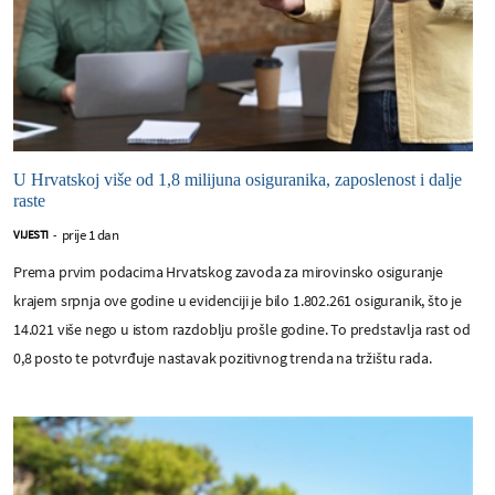
U Hrvatskoj više od 1,8 milijuna osiguranika, zaposlenost i dalje
raste
prije 1 dan
VIJESTI
-
Prema prvim podacima Hrvatskog zavoda za mirovinsko osiguranje
krajem srpnja ove godine u evidenciji je bilo 1.802.261 osiguranik, što je
14.021 više nego u istom razdoblju prošle godine. To predstavlja rast od
0,8 posto te potvrđuje nastavak pozitivnog trenda na tržištu rada.