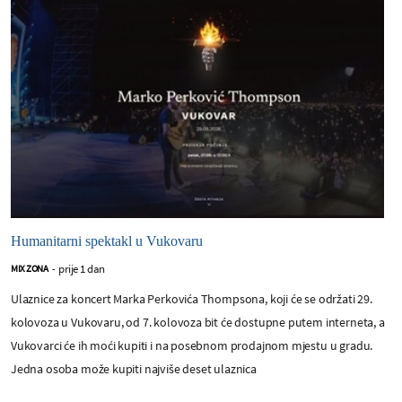
Humanitarni spektakl u Vukovaru
prije 1 dan
MIX ZONA
-
Ulaznice za koncert Marka Perkovića Thompsona, koji će se održati 29.
kolovoza u Vukovaru, od 7. kolovoza bit će dostupne putem interneta, a
Vukovarci će ih moći kupiti i na posebnom prodajnom mjestu u gradu.
Jedna osoba može kupiti najviše deset ulaznica