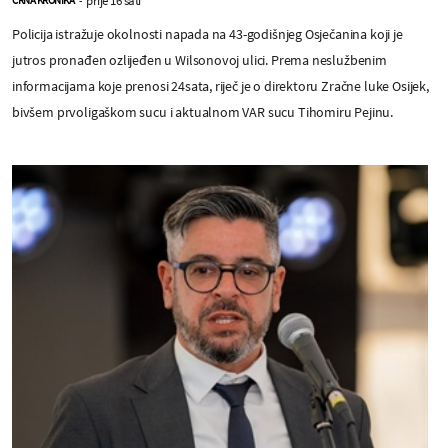
Policija istražuje okolnosti napada na 43-godišnjeg Osječanina koji je
jutros pronađen ozlijeđen u Wilsonovoj ulici. Prema neslužbenim
informacijama koje prenosi 24sata, riječ je o direktoru Zračne luke Osijek,
bivšem prvoligaškom sucu i aktualnom VAR sucu Tihomiru Pejinu.