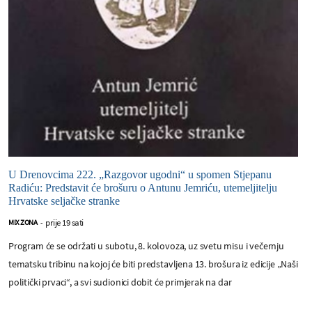
U Drenovcima 222. „Razgovor ugodni“ u spomen Stjepanu
Radiću: Predstavit će brošuru o Antunu Jemriću, utemeljitelju
Hrvatske seljačke stranke
prije 19 sati
MIX ZONA
-
Program će se održati u subotu, 8. kolovoza, uz svetu misu i večernju
tematsku tribinu na kojoj će biti predstavljena 13. brošura iz edicije „Naši
politički prvaci“, a svi sudionici dobit će primjerak na dar