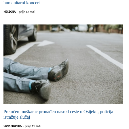
humanitarni koncert
prije 18 sati
MIX ZONA
-
Pretučen muškarac pronađen nasred ceste u Osijeku, policija
istražuje slučaj
prije 19 sati
CRNA KRONIKA
-