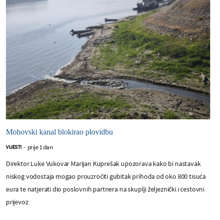
Mohovski kanal blokirao plovidbu
prije 1 dan
VIJESTI
-
Direktor Luke Vukovar Marijan Kuprešak upozorava kako bi nastavak
niskog vodostaja mogao prouzročiti gubitak prihoda od oko 800 tisuća
eura te natjerati dio poslovnih partnera na skuplji željeznički i cestovni
prijevoz