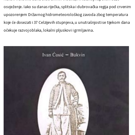
osvježenje. Iako su danas riječka, splitska i dubrovačka regija pod crvenim
upozorenjem Državnog hidrometeorološkog zavoda zbog temperatura
koje će dosezati i 37 Celzijevih stupnjeva, u unutrašnjosti se tijekom dana
očekuje razvoj oblaka, lokalni pljuskovi i grmljavina.