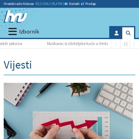
Hrvatski radio Vukovar
107,2 / 104,1 / 95,4 FM
|
Kontakt
Prodaja
Izbornik
Muškarac iz obiteljske kuće u Vinkovcima otuđio nekoliko potrepštin
Vijesti