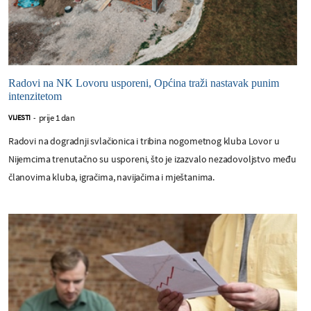
Radovi na NK Lovoru usporeni, Općina traži nastavak punim
intenzitetom
prije 1 dan
VIJESTI
-
Radovi na dogradnji svlačionica i tribina nogometnog kluba Lovor u
Nijemcima trenutačno su usporeni, što je izazvalo nezadovoljstvo među
članovima kluba, igračima, navijačima i mještanima.