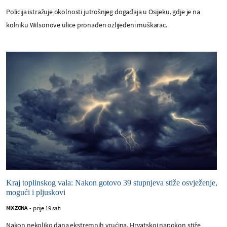
Policija istražuje okolnosti jutrošnjeg događaja u Osijeku, gdje je na
kolniku Wilsonove ulice pronađen ozlijeđeni muškarac.
Kraj toplinskog vala: Nakon gotovo 39 stupnjeva stiže osvježenje,
mogući i pljuskovi
prije 19 sati
MIX ZONA
-
Nakon nekoliko dana ekstremnih vrućina, Hrvatskoj napokon stiže