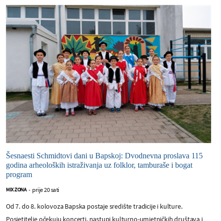
Šesnaesti Schmidtovi dani u Bapskoj: Dvodnevna proslava 115
godina arheoloških istraživanja uz folklor, tamburaše i bogat
program
prije 20 sati
MIX ZONA
-
Od 7. do 8. kolovoza Bapska postaje središte tradicije i kulture.
Posjetitelje očekuju koncerti, nastupi kulturno-umjetničkih društava i