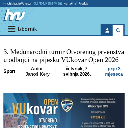
Hrvatski radio Vukovar
107,2 / 104,1 / 95,4 FM
|
Kontakt
Prodaja
Izbornik
3. Međunarodni turnir Otvorenog prvenstva
u odbojci na pijesku VUkovar Open 2026
Autor:
četvrtak, 7.
prije 3
Sport
Janoš Kery
svibnja 2026.
mjeseca