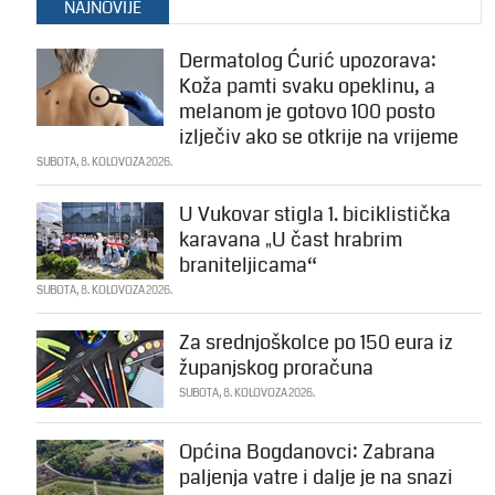
NAJNOVIJE
Dermatolog Ćurić upozorava:
Koža pamti svaku opeklinu, a
melanom je gotovo 100 posto
izlječiv ako se otkrije na vrijeme
SUBOTA, 8. KOLOVOZA 2026.
U Vukovar stigla 1. biciklistička
karavana „U čast hrabrim
braniteljicama“
SUBOTA, 8. KOLOVOZA 2026.
Za srednjoškolce po 150 eura iz
županjskog proračuna
SUBOTA, 8. KOLOVOZA 2026.
Općina Bogdanovci: Zabrana
paljenja vatre i dalje je na snazi