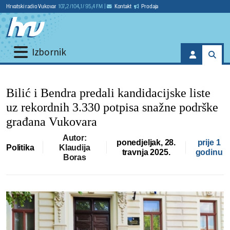
Hrvatski radio Vukovar
107,2 / 104,1 / 95,4 FM
|
Kontakt
Prodaja
Izbornik
Bilić i Bendra predali kandidacijske liste
uz rekordnih 3.330 potpisa snažne podrške
građana Vukovara
Autor:
ponedjeljak, 28.
prije 1
Politika
Klaudija
travnja 2025.
godinu
Boras