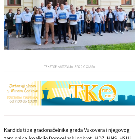
Kandidati za gradonačelnika grada Vukovara i njegovog
zamjenika, koalicije Domovinski pokret, HDZ, HNS, HSU i