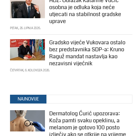
HDZ: Odlazak Katarine Vučić
osobna je odluka koja neće
utjecati na stabilnost gradske
uprave
PETAK, 26. LIPNJA 2026.
Gradsko vijeće Vukovara ostalo
bez predstavnika SDP-a: Kruno
Raguž mandat nastavlja kao
nezavisni vijećnik
ČETVRTAK, 6. KOLOVOZA 2026.
NAJNOVIJE
Dermatolog Ćurić upozorava:
Koža pamti svaku opeklinu, a
melanom je gotovo 100 posto
izlječiv ako se otkrije na vrijeme