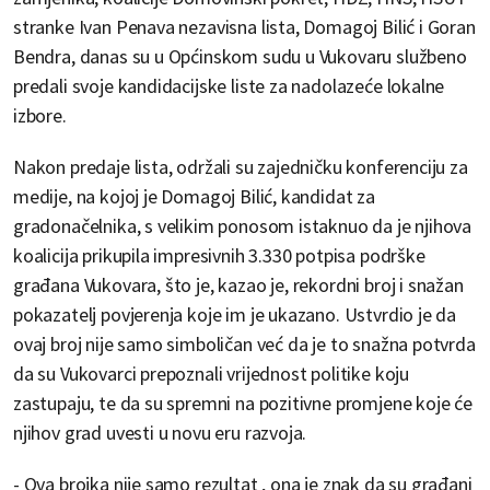
stranke Ivan Penava nezavisna lista, Domagoj Bilić i Goran
Bendra, danas su u Općinskom sudu u Vukovaru službeno
predali svoje kandidacijske liste za nadolazeće lokalne
izbore.
Nakon predaje lista, održali su zajedničku konferenciju za
medije, na kojoj je Domagoj Bilić, kandidat za
gradonačelnika, s velikim ponosom istaknuo da je njihova
koalicija prikupila impresivnih 3.330 potpisa podrške
građana Vukovara, što je, kazao je, rekordni broj i snažan
pokazatelj povjerenja koje im je ukazano. Ustvrdio je da
ovaj broj nije samo simboličan već da je to snažna potvrda
da su Vukovarci prepoznali vrijednost politike koju
zastupaju, te da su spremni na pozitivne promjene koje će
njihov grad uvesti u novu eru razvoja.
- Ova brojka nije samo rezultat , ona je znak da su građani