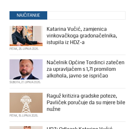
NAJČITANIJE
Katarina Vučić, zamjenica
vinkovačkoga gradonačelnika,
istupila iz HDZ-a
PETAK, 26. LIPNJA 2026.
Načelnik Općine Tordinci zatečen
za upravljačem s 1,71 promilom
alkohola, javno se ispričao
SUBOTA, 27. LIPNJA 2026.
Raguž kritizira gradske poteze,
Pavliček poručuje da su mjere bile
nužne
PETAK, 19. LIPNJA 2026.