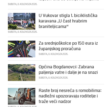
SUBOTA, 8. KOLOVOZA 2026.
U Vukovar stigla 1. biciklistička
karavana „U čast hrabrim
braniteljicama“
SUBOTA, 8. KOLOVOZA 2026.
Za srednjoškolce po 150 eura iz
županjskog proračuna
SUBOTA, 8. KOLOVOZA 2026.
Općina Bogdanovci: Zabrana
paljenja vatre i dalje je na snazi
SUBOTA, 8. KOLOVOZA 2026.
Raste broj nesreća s romobilima:
nadležni upozoravaju roditelje i
traže veći nadzor
SUBOTA, 8. KOLOVOZA 2026.