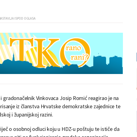
i gradonačelnik Vinkovaca Josip Romić reagirao je na
brisanje iz članstva Hrvatske demokratske zajednice te
koj i županijskoj razini.
ječ o osobnoj odluci koju u HDZ-u poštuju te ističe da