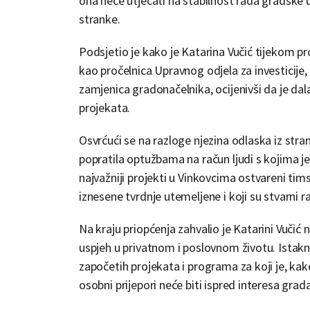
ona neće utjecati na stabilnost rada gradske u
stranke.
Podsjetio je kako je Katarina Vučić tijekom p
kao pročelnica Upravnog odjela za investicije
zamjenica gradonačelnika, ocijenivši da je da
projekata.
Osvrćući se na razloge njezina odlaska iz stra
popratila optužbama na račun ljudi s kojima 
najvažniji projekti u Vinkovcima ostvareni ti
iznesene tvrdnje utemeljene i koji su stvarni r
Na kraju priopćenja zahvalio je Katarini Vučić
uspjeh u privatnom i poslovnom životu. Istak
započetih projekata i programa za koji je, kak
osobni prijepori neće biti ispred interesa grad