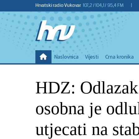
Hrvatski radio Vukovar
107,2 / 104,1 / 95,4 FM
|
Naslovnica
Vijesti
Crna kronika
HDZ: Odlazak 
osobna je odlu
utjecati na sta