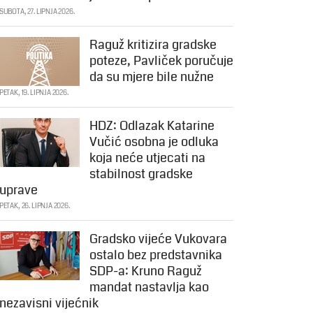
SUBOTA, 27. LIPNJA 2026.
Raguž kritizira gradske
poteze, Pavliček poručuje
da su mjere bile nužne
PETAK, 19. LIPNJA 2026.
HDZ: Odlazak Katarine
Vučić osobna je odluka
koja neće utjecati na
stabilnost gradske
uprave
PETAK, 26. LIPNJA 2026.
Gradsko vijeće Vukovara
ostalo bez predstavnika
SDP-a: Kruno Raguž
mandat nastavlja kao
nezavisni vijećnik