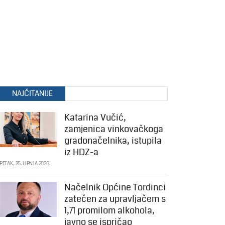
NAJČITANIJE
Katarina Vučić,
zamjenica vinkovačkoga
gradonačelnika, istupila
iz HDZ-a
PETAK, 26. LIPNJA 2026.
Načelnik Općine Tordinci
zatečen za upravljačem s
1,71 promilom alkohola,
javno se ispričao