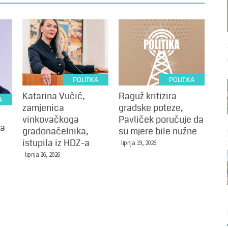
POLITIKA
POLITIKA
Katarina Vučić,
Raguž kritizira
A
zamjenica
gradske poteze,
vinkovačkoga
Pavliček poručuje da
za
gradonačelnika,
su mjere bile nužne
istupila iz HDZ-a
lipnja 19, 2026
lipnja 26, 2026