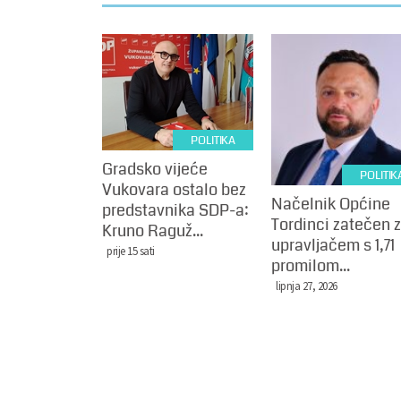
POLITIKA
Gradsko vijeće
POLITIK
Vukovara ostalo bez
Načelnik Općine
predstavnika SDP-a:
Tordinci zatečen 
Kruno Raguž...
upravljačem s 1,71
prije 15 sati
promilom...
lipnja 27, 2026