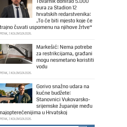
Tovarnik donirao 5.000
eura za Stadion 12
hrvatskih redarstvenika:
„To će biti mjesto koje će
trajno čuvati uspomenu na njihove žrtve“
PETAK, 7. KOLOVOZA 2026.
Markešić: Nema potrebe
za restrikcijama, građani
mogu nesmetano koristiti
vodu
PETAK, 7. KOLOVOZA 2026.
Gorivo snažno udara na
kućne budžete:
Stanovnici Vukovarsko-
srijemske županije među
najopterećenijima u Hrvatskoj
PETAK, 7. KOLOVOZA 2026.