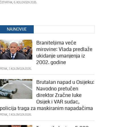
ČETVRTAK, 6. KOLOVOZA 2026.
NAJNOVIJE
Braniteljima veće
mirovine: Vlada predlaže
ukidanje umanjenja iz
2002. godine
PETAK, 7. KOLOVOZA 2026.
Brutalan napad u Osijeku:
Navodno pretučen
direktor Zračne luke
Osijek i VAR sudac,
policija traga za maskiranim napadačima
PETAK, 7. KOLOVOZA 2026.