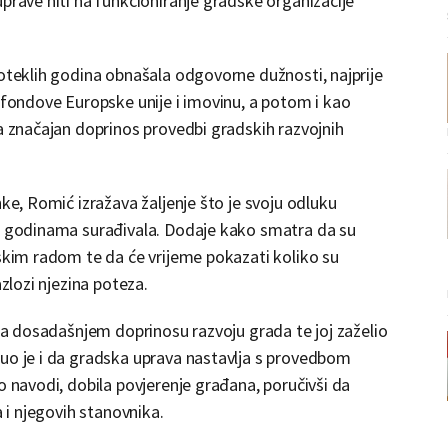
prave niti na funkcioniranje gradske organizacije
roteklih godina obnašala odgovorne dužnosti, najprije
, fondove Europske unije i imovinu, a potom i kao
la značajan doprinos provedbi gradskih razvojnih
nke, Romić izražava žaljenje što je svoju odluku
je godinama surađivala. Dodaje kako smatra da su
mskim radom te da će vrijeme pokazati koliko su
azlozi njezina poteza.
 na dosadašnjem doprinosu razvoju grada te joj zaželio
nuo je i da gradska uprava nastavlja s provedbom
o navodi, dobila povjerenje građana, poručivši da
a i njegovih stanovnika.