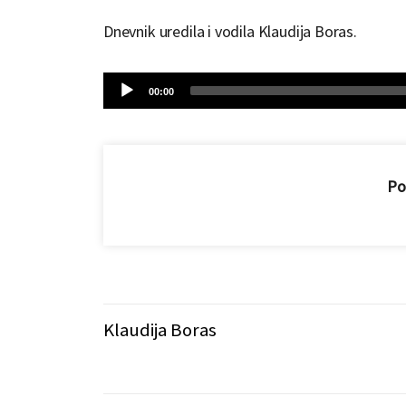
Dnevnik uredila i vodila Klaudija Boras.
Audio
Current
00:00
time
Player
Pod
Klaudija Boras