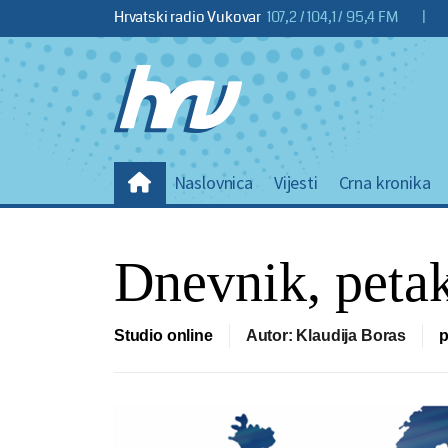
Hrvatski radio Vukovar
107,2 / 104,1 / 95,4 FM
|
Naslovnica
Vijesti
Crna kronika
Dnevnik, petak
Studio online
Autor: Klaudija Boras
p