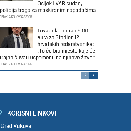
Osijek i VAR sudac,
policija traga za maskiranim napadačima
PETAK, 7. KOLOVOZA 2026.
Tovarnik donirao 5.000
eura za Stadion 12
hrvatskih redarstvenika:
„To će biti mjesto koje će
trajno čuvati uspomenu na njihove žrtve“
PETAK, 7. KOLOVOZA 2026.
KORISNI LINKOVI
Grad Vukovar