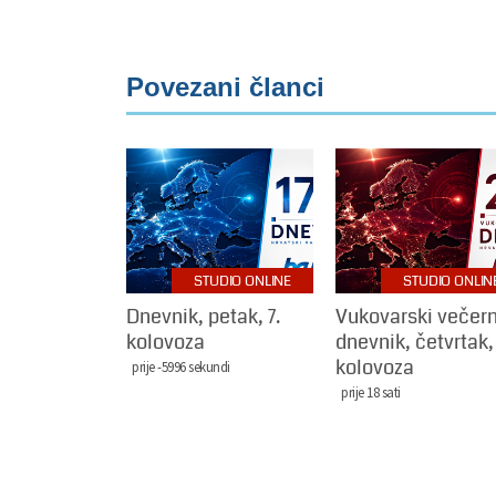
Povezani članci
STUDIO ONLINE
STUDIO ONLIN
Dnevnik, petak, 7.
Vukovarski večern
kolovoza
dnevnik, četvrtak,
kolovoza
prije -5996 sekundi
prije 18 sati