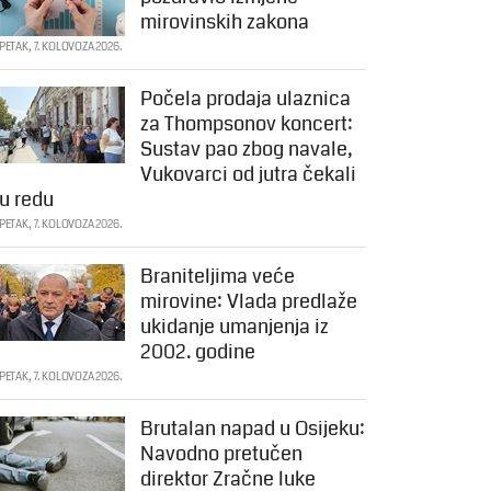
mirovinskih zakona
PETAK, 7. KOLOVOZA 2026.
Počela prodaja ulaznica
za Thompsonov koncert:
Sustav pao zbog navale,
Vukovarci od jutra čekali
u redu
PETAK, 7. KOLOVOZA 2026.
Braniteljima veće
mirovine: Vlada predlaže
ukidanje umanjenja iz
2002. godine
PETAK, 7. KOLOVOZA 2026.
Brutalan napad u Osijeku:
Navodno pretučen
direktor Zračne luke