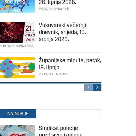
26. lipnja 2026.
PETAK, 26. LIPNJA 2026.
Vukovarski večernji
dnevnik, srijeda, 15.
srpnja 2026.
SRIJEDA, 15. SRPNJA 2026.
Županijske minute, petak,
19. lipnja
PETAK, 19. LIPNJA 2026.
NAJNOVIJE
Sindikat policije
pozdravio izmjene