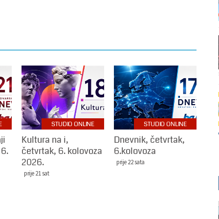
E
STUDIO ONLINE
STUDIO ONLINE
ji
Kultura na i,
Dnevnik, četvrtak,
 6.
četvrtak, 6. kolovoza
6.kolovoza
2026.
prije 22 sata
prije 21 sat