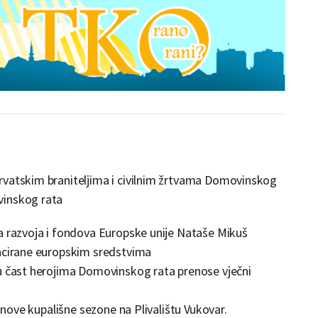
rvatskim braniteljima i civilnim žrtvama Domovinskog
vinskog rata
a razvoja i fondova Europske unije Nataše Mikuš
ancirane europskim sredstvima
u čast herojima Domovinskog rata prenose vječni
k nove kupališne sezone na Plivalištu Vukovar.