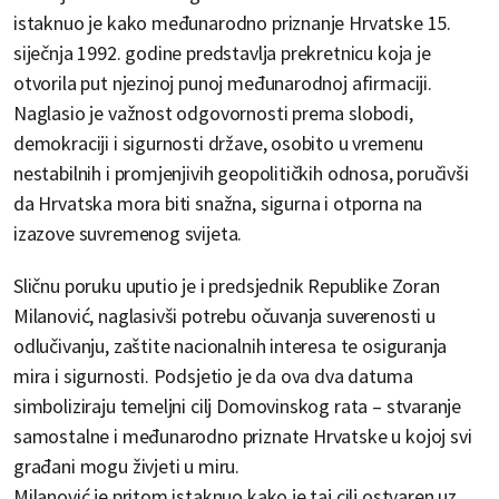
istaknuo je kako međunarodno priznanje Hrvatske 15.
siječnja 1992. godine predstavlja prekretnicu koja je
otvorila put njezinoj punoj međunarodnoj afirmaciji.
Naglasio je važnost odgovornosti prema slobodi,
demokraciji i sigurnosti države, osobito u vremenu
nestabilnih i promjenjivih geopolitičkih odnosa, poručivši
da Hrvatska mora biti snažna, sigurna i otporna na
izazove suvremenog svijeta.
Sličnu poruku uputio je i predsjednik Republike Zoran
Milanović, naglasivši potrebu očuvanja suverenosti u
odlučivanju, zaštite nacionalnih interesa te osiguranja
mira i sigurnosti. Podsjetio je da ova dva datuma
simboliziraju temeljni cilj Domovinskog rata – stvaranje
samostalne i međunarodno priznate Hrvatske u kojoj svi
građani mogu živjeti u miru.
Milanović je pritom istaknuo kako je taj cilj ostvaren uz