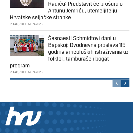
Radiću: Predstavit će brošuru o
Antunu Jemriću, utemeljitelju
Hrvatske seljačke stranke
PETAK, 7. KOLOVOZA 2026.
Šesnaesti Schmidtovi dani u
Bapskoj: Dvodnevna proslava 115
godina arheoloških istraživanja uz
folklor, tamburaše i bogat
program
PETAK, 7. KOLOVOZA 2026.