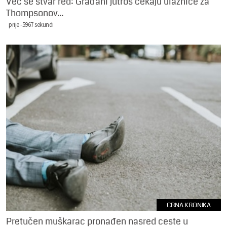
Već se stvar red: Građani jutros čekaju ulaznice za
Thompsonov...
prije -5967 sekundi
CRNA KRONIKA
Pretučen muškarac pronađen nasred ceste u