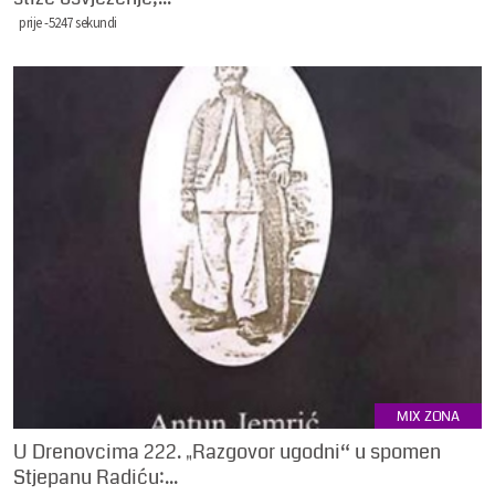
prije -5247 sekundi
MIX ZONA
U Drenovcima 222. „Razgovor ugodni“ u spomen
Stjepanu Radiću:...