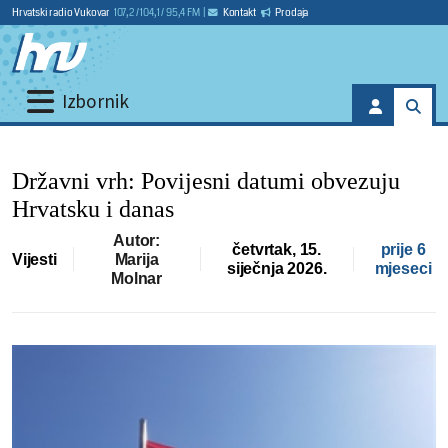
Hrvatski radio Vukovar
107,2 / 104,1 / 95,4 FM
|
Kontakt
Prodaja
Izbornik
Državni vrh: Povijesni datumi obvezuju
Hrvatsku i danas
Autor:
četvrtak, 15.
prije 6
Vijesti
Marija
siječnja 2026.
mjeseci
Molnar