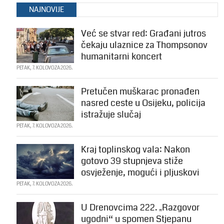
NAJNOVIJE
Već se stvar red: Građani jutros
čekaju ulaznice za Thompsonov
humanitarni koncert
PETAK, 7. KOLOVOZA 2026.
Pretučen muškarac pronađen
nasred ceste u Osijeku, policija
istražuje slučaj
PETAK, 7. KOLOVOZA 2026.
Kraj toplinskog vala: Nakon
gotovo 39 stupnjeva stiže
osvježenje, mogući i pljuskovi
PETAK, 7. KOLOVOZA 2026.
U Drenovcima 222. „Razgovor
ugodni“ u spomen Stjepanu