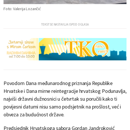
Foto: Valerija Lozančić
Povodom Dana međunarodnog priznanja Republike
Hrvatske i Dana mirne reintegracije hrvatskog Podunavlja,
najviši državni dužnosnici u četvrtak su poručili kako ti
povijesni datumi nisu samo podsjetnik na prošlost, već i
obveza za budućnost države.
Predsjednik Hrvatskoga sabora Gordan Jandroković