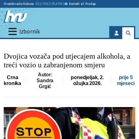
Hrvatski radio Vukovar
107,2 / 104,1 / 95,4 FM
|
Kontakt
Prodaja
Izbornik
Dvojica vozača pod utjecajem alkohola, a
treći vozio u zabranjenom smjeru
Autor:
Crna
ponedjeljak, 2.
prije 5
Sandra
kronika
ožujka 2026.
mjeseci
Grgić