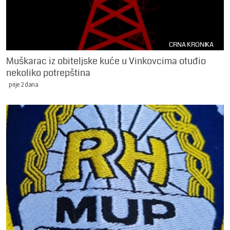
CRNA KRONIKA
Muškarac iz obiteljske kuće u Vinkovcima otuđio
nekoliko potrepština
prije 2 dana