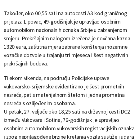
Također, oko 00,55 sati na autocesti A3 kod graničnog
prijelaza Lipovac, 49-godišnjak je upravljao osobnim
automobilom nacionalnih oznaka Srbije u zabranjenom
smjeru. Prekršajnim nalogom izrečena je novčana kazna
1320 eura, zaštitna mjera zabrane korištenja inozemne
vozačke dozvole u trajanju tri mjeseca i šest negativnih
prekršajnih bodova.
Tijekom vikenda, na području Policijske uprave
vukovarsko-srijemske evidentirano je šest prometnih
nesreća, pet s materijalnom štetom i jedna prometna
nesreća s ozlijeđenim osobama.
U petak, 27. veljače oko 18,25 sati na državnoj cesti DC2
između Vukovara i Sotina, 76-godišnjak je upravljao
osobnim automobilom vukovarskih registracijskih oznaka
i zbog neprilagođene brzine kretanja vozila sustiže i udara