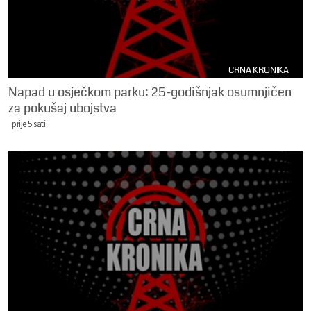
CRNA KRONIKA
Napad u osječkom parku: 25-godišnjak osumnjičen
za pokušaj ubojstva
prije 5 sati