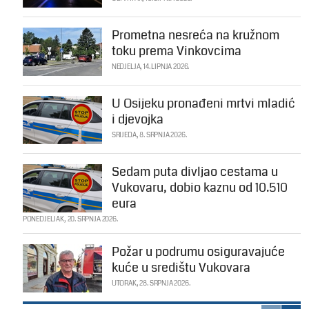
Prometna nesreća na kružnom
toku prema Vinkovcima
NEDJELJA, 14. LIPNJA 2026.
U Osijeku pronađeni mrtvi mladić
i djevojka
SRIJEDA, 8. SRPNJA 2026.
Sedam puta divljao cestama u
Vukovaru, dobio kaznu od 10.510
eura
PONEDJELJAK, 20. SRPNJA 2026.
Požar u podrumu osiguravajuće
kuće u središtu Vukovara
UTORAK, 28. SRPNJA 2026.