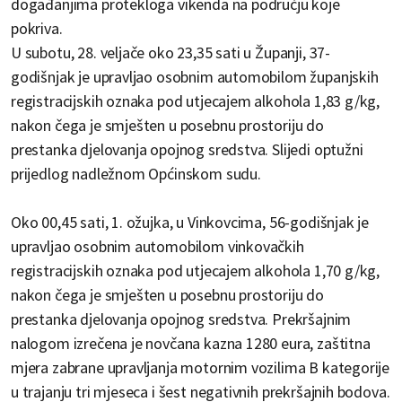
događanjima protekloga vikenda na području koje
pokriva.
U subotu, 28. veljače oko 23,35 sati u Županji, 37-
godišnjak je upravljao osobnim automobilom županjskih
registracijskih oznaka pod utjecajem alkohola 1,83 g/kg,
nakon čega je smješten u posebnu prostoriju do
prestanka djelovanja opojnog sredstva. Slijedi optužni
prijedlog nadležnom Općinskom sudu.
Oko 00,45 sati, 1. ožujka, u Vinkovcima, 56-godišnjak je
upravljao osobnim automobilom vinkovačkih
registracijskih oznaka pod utjecajem alkohola 1,70 g/kg,
nakon čega je smješten u posebnu prostoriju do
prestanka djelovanja opojnog sredstva. Prekršajnim
nalogom izrečena je novčana kazna 1280 eura, zaštitna
mjera zabrane upravljanja motornim vozilima B kategorije
u trajanju tri mjeseca i šest negativnih prekršajnih bodova.