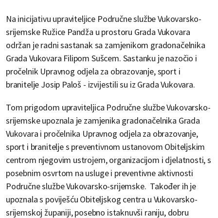
Na inicijativu upraviteljice Područne službe Vukovarsko-
srijemske Ružice Pandža u prostoru Grada Vukovara
održan je radni sastanak sa zamjenikom gradonačelnika
Grada Vukovara Filipom Sušcem. Sastanku je nazočio i
pročelnik Upravnog odjela za obrazovanje, sport i
branitelje Josip Paloš - izvijestili su iz Grada Vukovara.
Tom prigodom upraviteljica Područne službe Vukovarsko-
srijemske upoznala je zamjenika gradonačelnika Grada
Vukovara i pročelnika Upravnog odjela za obrazovanje,
sport i branitelje s preventivnom ustanovom Obiteljskim
centrom njegovim ustrojem, organizacijom i djelatnosti, s
posebnim osvrtom na usluge i preventivne aktivnosti
Područne službe Vukovarsko-srijemske. Također ih je
upoznala s poviješću Obiteljskog centra u Vukovarsko-
srijemskoj županiji, posebno istaknuvši raniju, dobru