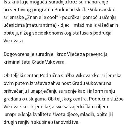
Istaknuta je moguća suradnja kroz sufinanciranje
preventivnog programa Područne službe Vukovarsko-
srijemske „Znanje je cool“ - podrška i pomoć u učenju
učenicima (maturantima) - djeci i mladima iz višečlanih
obitelji, nižeg socioekonomskog statusa s područja
Vukovara.
Dogovorena je suradnje i kroz Vijeće za prevenciju
kriminaliteta Grada Vukovara.
Obiteljski centar, Područna služba Vukovarsko-srijemska
ovim putem izražava zahvalnost Gradu Vukovaru na
prihvaćanju i unaprjeđenju suradnje kao i informiranju
građana o uslugama Obiteljskog centra, Područne službe
Vukovarsko-srijemske, a sve sa zajedničkim ciljem
unaprjeđenja kvalitete života djece, mladih, obitelji i
drugih ranjivih skupina stanovništva.