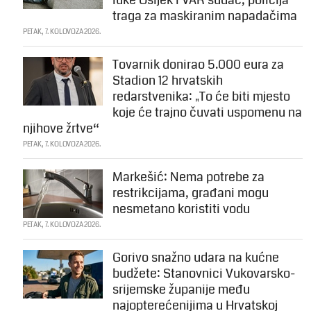
luke Osijek i VAR sudac, policija
traga za maskiranim napadačima
PETAK, 7. KOLOVOZA 2026.
Tovarnik donirao 5.000 eura za
Stadion 12 hrvatskih
redarstvenika: „To će biti mjesto
koje će trajno čuvati uspomenu na
njihove žrtve“
PETAK, 7. KOLOVOZA 2026.
Markešić: Nema potrebe za
restrikcijama, građani mogu
nesmetano koristiti vodu
PETAK, 7. KOLOVOZA 2026.
Gorivo snažno udara na kućne
budžete: Stanovnici Vukovarsko-
srijemske županije među
najopterećenijima u Hrvatskoj