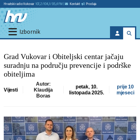
Hrvatski radio Vukovar
107,2 / 104,1 / 95,4 FM
|
Kontakt
Prodaja
Izbornik
Grad Vukovar i Obiteljski centar jačaju
suradnju na području prevencije i podrške
obiteljima
Autor:
petak, 10.
prije 10
Vijesti
Klaudija
listopada 2025.
mjeseci
Boras