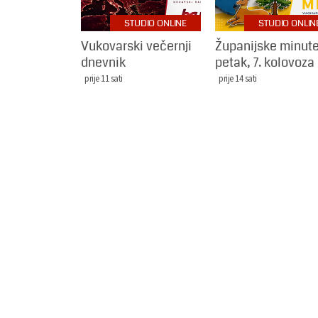
STUDIO ONLINE
STUDIO ONLIN
Vukovarski večernji
Županijske minute
dnevnik
petak, 7. kolovoza
prije 11 sati
prije 14 sati