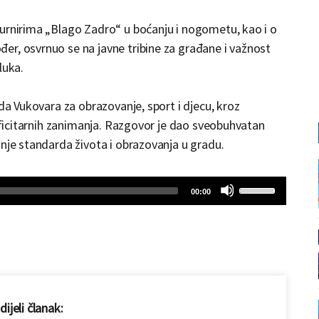
turnirima „Blago Zadro“ u boćanju i nogometu, kao i o
er, osvrnuo se na javne tribine za građane i važnost
luka.
ada Vukovara za obrazovanje, sport i djecu, kroz
deficitarnih zanimanja. Razgovor je dao sveobuhvatan
anje standarda života i obrazovanja u gradu.
Use
Total
00:00
duration
Up/Down
Arrow
keys
to
increase
or
ijeli članak: