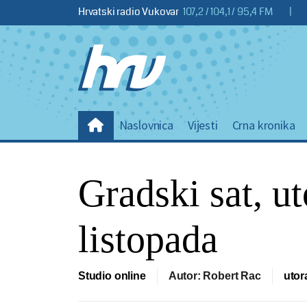
Hrvatski radio Vukovar
107,2 / 104,1 / 95,4 FM
|
Naslovnica
Vijesti
Crna kronika
Gradski sat, ut
listopada
Studio online
Autor: Robert Rac
utor