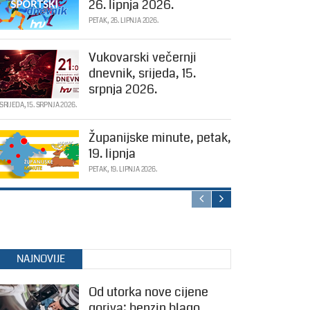
26. lipnja 2026.
PETAK, 26. LIPNJA 2026.
Vukovarski večernji
dnevnik, srijeda, 15.
srpnja 2026.
SRIJEDA, 15. SRPNJA 2026.
Županijske minute, petak,
19. lipnja
PETAK, 19. LIPNJA 2026.
NAJNOVIJE
Od utorka nove cijene
goriva: benzin blago