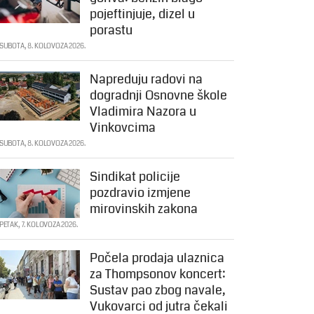
pojeftinjuje, dizel u
porastu
SUBOTA, 8. KOLOVOZA 2026.
Napreduju radovi na
dogradnji Osnovne škole
Vladimira Nazora u
Vinkovcima
SUBOTA, 8. KOLOVOZA 2026.
Sindikat policije
pozdravio izmjene
mirovinskih zakona
PETAK, 7. KOLOVOZA 2026.
Počela prodaja ulaznica
za Thompsonov koncert:
Sustav pao zbog navale,
Vukovarci od jutra čekali