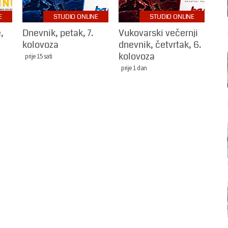
E
STUDIO ONLINE
STUDIO ONLINE
,
Dnevnik, petak, 7.
Vukovarski večernji
kolovoza
dnevnik, četvrtak, 6.
kolovoza
prije 15 sati
prije 1 dan