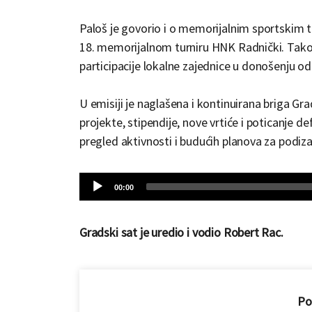
Paloš je govorio i o memorijalnim sportskim 
18. memorijalnom turniru HNK Radnički. Takođ
participacije lokalne zajednice u donošenju od
U emisiji je naglašena i kontinuirana briga Gr
projekte, stipendije, nove vrtiće i poticanje 
pregled aktivnosti i budućih planova za podiz
Audio
Current
00:00
time
Player
Gradski sat je uredio i vodio Robert Rac.
Pod