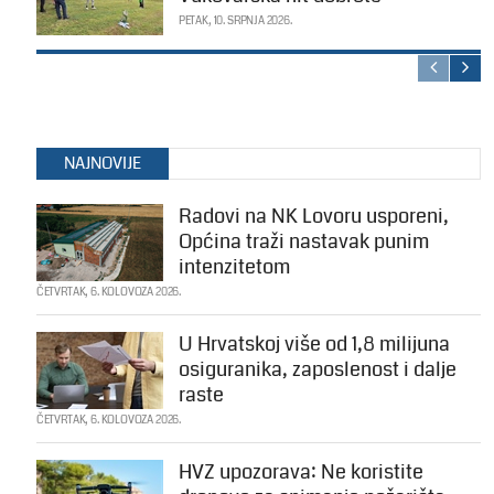
PETAK, 10. SRPNJA 2026.
NAJNOVIJE
Radovi na NK Lovoru usporeni,
Općina traži nastavak punim
intenzitetom
ČETVRTAK, 6. KOLOVOZA 2026.
U Hrvatskoj više od 1,8 milijuna
osiguranika, zaposlenost i dalje
raste
ČETVRTAK, 6. KOLOVOZA 2026.
HVZ upozorava: Ne koristite