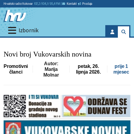
Hrvatski radio Vukovar
107,2 / 104,1 / 95,4 FM
|
Kontakt
Prodaja
Izbornik
Novi broj Vukovarskih novina
Autor:
Promotivni
petak, 26.
prije 1
Marija
članci
lipnja 2026.
mjesec
Molnar