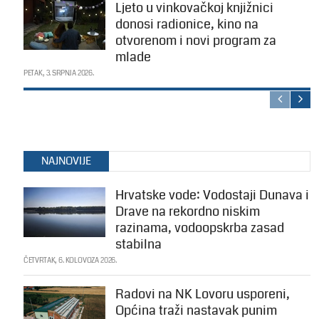
Ljeto u vinkovačkoj knjižnici
donosi radionice, kino na
otvorenom i novi program za
mlade
PETAK, 3. SRPNJA 2026.
NAJNOVIJE
Hrvatske vode: Vodostaji Dunava i
Drave na rekordno niskim
razinama, vodoopskrba zasad
stabilna
ČETVRTAK, 6. KOLOVOZA 2026.
Radovi na NK Lovoru usporeni,
Općina traži nastavak punim