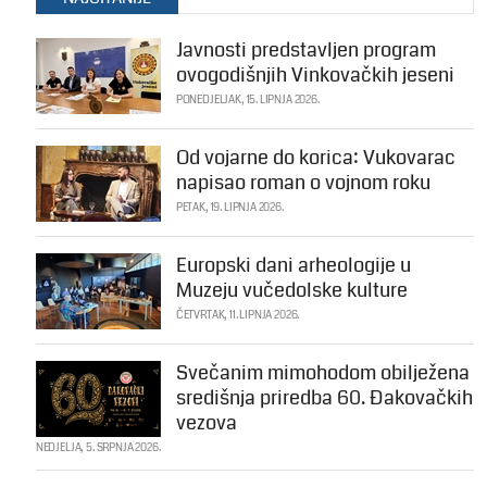
Javnosti predstavljen program
ovogodišnjih Vinkovačkih jeseni
PONEDJELJAK, 15. LIPNJA 2026.
Od vojarne do korica: Vukovarac
napisao roman o vojnom roku
PETAK, 19. LIPNJA 2026.
Europski dani arheologije u
Muzeju vučedolske kulture
ČETVRTAK, 11. LIPNJA 2026.
Svečanim mimohodom obilježena
središnja priredba 60. Đakovačkih
vezova
NEDJELJA, 5. SRPNJA 2026.