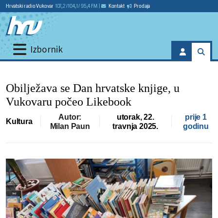
Hrvatski radio Vukovar
107,2 / 104,1 / 95,4 FM
|
Kontakt
Prodaja
Izbornik
Obilježava se Dan hrvatske knjige, u
Vukovaru počeo Likebook
Autor:
utorak, 22.
prije 1
Kultura
Milan Paun
travnja 2025.
godinu