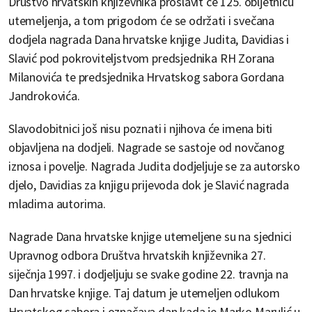
Društvo hrvatskih književnika proslavit će 125. obljetnicu
utemeljenja, a tom prigodom će se održati i svečana
dodjela nagrada Dana hrvatske knjige Judita, Davidias i
Slavić pod pokroviteljstvom predsjednika RH Zorana
Milanovića te predsjednika Hrvatskog sabora Gordana
Jandrokovića.
Slavodobitnici još nisu poznati i njihova će imena biti
objavljena na dodjeli. Nagrade se sastoje od novčanog
iznosa i povelje. Nagrada Judita dodjeljuje se za autorsko
djelo, Davidias za knjigu prijevoda dok je Slavić nagrada
mladima autorima.
Nagrade Dana hrvatske knjige utemeljene su na sjednici
Upravnog odbora Društva hrvatskih književnika 27.
siječnja 1997. i dodjeljuju se svake godine 22. travnja na
Dan hrvatske knjige. Taj datum je utemeljen odlukom
Hrvatskog sabora i označava dan kada je Marko Marulić u