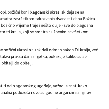
pi, božićni bor i blagdanski ukrasi skidaju se na
 dan smatra završetkom takozvanih dvanaest dana Božića.
božićno vrijeme traje i nešto dulje - sve do blagdana
ta tri kralja, koji se smatra službenim završetkom
se božićni ukrasi nisu skidali odmah nakon Tri kralja, već
je takva praksa danas rijetka, pokazuje koliko su se
obitelji do obitelji.
stiti od blagdanskog ugođaja, važno je znati kako
munalna poduzeća i ove su godine organizirala njihov