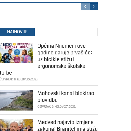
NAJNOVIJE
Općina Nijemci i ove
godine daruje prvašiće:
uz bicikle stižu i
ergonomske školske
torbe
ČETVRTAK, 6. KOLOVOZA 2026.
Mohovski kanal blokirao
plovidbu
ČETVRTAK, 6. KOLOVOZA 2026.
Medved najavio izmjene
zakona: Braniteljima stižu