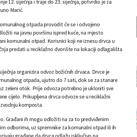
e 12. siječnja i traje do 23. siječnja, potvrdio je za
runo Marić.
komunalnog otpada provodit će se i odvojeno
ložiti na javnu površinu ispred kuće, na mjesto
ni komunalni otpad. Korisnici koji ne iznesu drvca u
ja predati u reciklažno dvorište na lokaciji odlagališta
iječnja organizira odvoz božićnih drvaca. Drvce je
munalnog otpada, ujutro do 7 sati, dok se za stanare
 zeleni otok. Prije odvoza potrebno je ukloniti sve
ane cijelo. Prikupljena drvca odvoze se u reciklažni
oizvodnju komposta.
o. Građani ih mogu odložiti na za to predviđenim
im odborima, uz spremnike za komunalni otpad ili ih
ivaju građane da drvca odlažu isključivo na