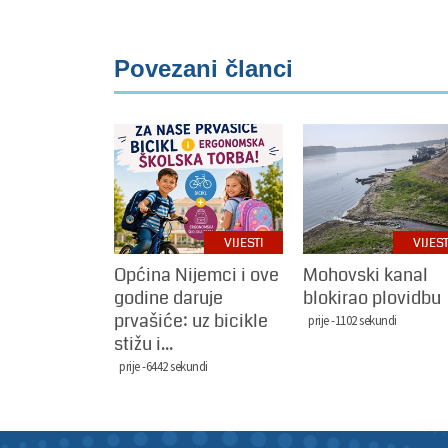
Povezani članci
VIJESTI
VIJEST
Općina Nijemci i ove
Mohovski kanal
godine daruje
blokirao plovidbu
prvašiće: uz bicikle
prije -1102 sekundi
stižu i...
prije -6442 sekundi