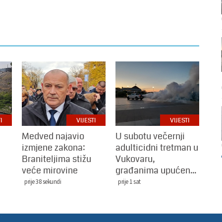
I
VIJESTI
VIJESTI
Medved najavio
U subotu večernji
izmjene zakona:
adulticidni tretman u
Braniteljima stižu
Vukovaru,
veće mirovine
građanima upućen...
prije 38 sekundi
prije 1 sat