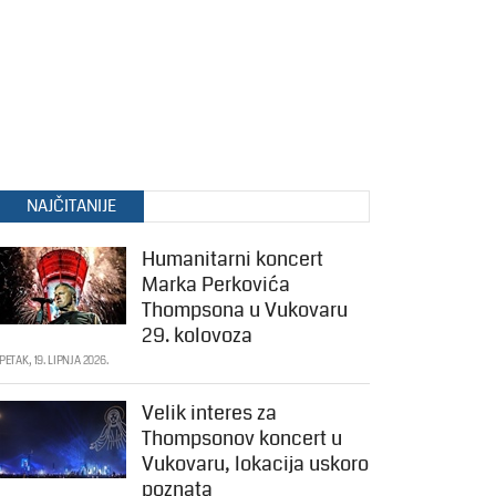
NAJČITANIJE
Humanitarni koncert
Marka Perkovića
Thompsona u Vukovaru
29. kolovoza
PETAK, 19. LIPNJA 2026.
Velik interes za
Thompsonov koncert u
Vukovaru, lokacija uskoro
poznata