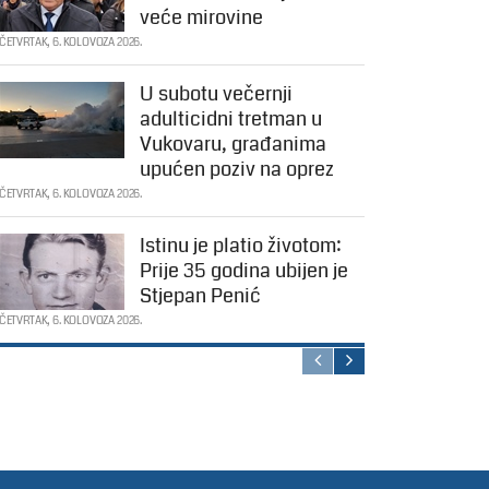
veće mirovine
ČETVRTAK, 6. KOLOVOZA 2026.
U subotu večernji
adulticidni tretman u
Vukovaru, građanima
upućen poziv na oprez
ČETVRTAK, 6. KOLOVOZA 2026.
Istinu je platio životom:
Prije 35 godina ubijen je
Stjepan Penić
ČETVRTAK, 6. KOLOVOZA 2026.