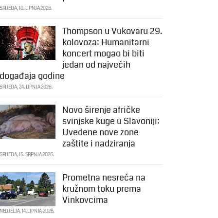
SRIJEDA, 10. LIPNJA 2026.
Thompson u Vukovaru 29.
kolovoza: Humanitarni
koncert mogao bi biti
jedan od najvećih
događaja godine
SRIJEDA, 24. LIPNJA 2026.
Novo širenje afričke
svinjske kuge u Slavoniji:
Uvedene nove zone
zaštite i nadziranja
SRIJEDA, 15. SRPNJA 2026.
Prometna nesreća na
kružnom toku prema
Vinkovcima
NEDJELJA, 14. LIPNJA 2026.