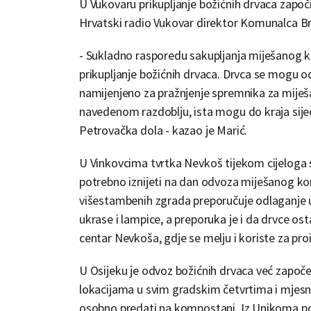
U Vukovaru prikupljanje božićnih drvaca započinj
Hrvatski radio Vukovar direktor Komunalca B
- Sukladno rasporedu sakupljanja miješanog 
prikupljanje božićnih drvaca. Drvca se mogu od
namijenjeno za pražnjenje spremnika za miješa
navedenom razdoblju, ista mogu do kraja siječn
Petrovačka dola - kazao je Marić.
U Vinkovcima tvrtka Nevkoš tijekom cijeloga s
potrebno iznijeti na dan odvoza miješanog ko
višestambenih zgrada preporučuje odlaganje uz
ukrase i lampice, a preporuka je i da drvce ost
centar Nevkoša, gdje se melju i koriste za pr
U Osijeku je odvoz božićnih drvaca već započe
lokacijama u svim gradskim četvrtima i mjesn
osobno predati na kompostani. Iz Unikoma poz