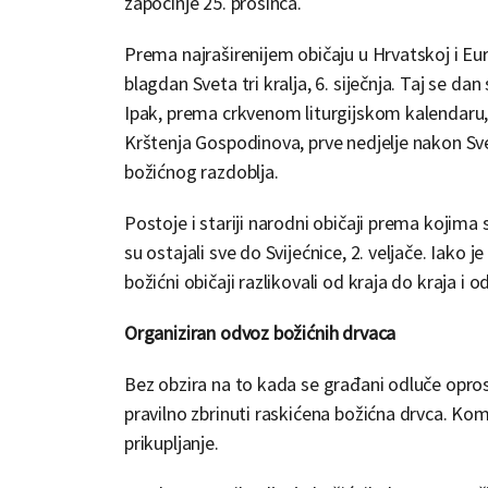
započinje 25. prosinca.
Prema najraširenijem običaju u Hrvatskoj i Euro
blagdan Sveta tri kralja, 6. siječnja. Taj se
Ipak, prema crkvenom liturgijskom kalendaru, 
Krštenja Gospodinova, prve nedjelje nakon Sve
božićnog razdoblja.
Postoje i stariji narodni običaji prema kojima 
su ostajali sve do Svijećnice, 2. veljače. Iako 
božićni običaji razlikovali od kraja do kraja i od 
Organiziran odvoz božićnih drvaca
Bez obzira na to kada se građani odluče opro
pravilno zbrinuti raskićena božićna drvca. Ko
prikupljanje.