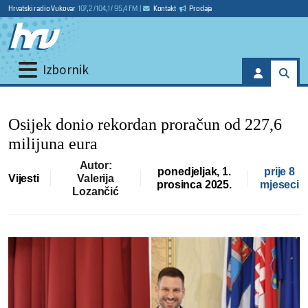
Hrvatski radio Vukovar
107,2 / 104,1 / 95,4 FM
|
Kontakt
Prodaja
Izbornik
Osijek donio rekordan proračun od 227,6
milijuna eura
Autor:
ponedjeljak, 1.
prije 8
Vijesti
Valerija
prosinca 2025.
mjeseci
Lozančić