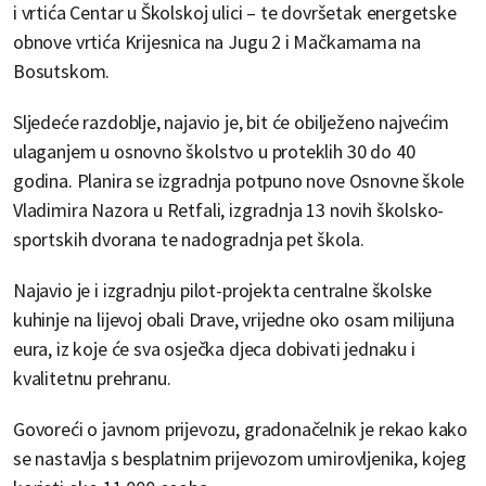
i vrtića Centar u Školskoj ulici – te dovršetak energetske
obnove vrtića Krijesnica na Jugu 2 i Mačkamama na
Bosutskom.
Sljedeće razdoblje, najavio je, bit će obilježeno najvećim
ulaganjem u osnovno školstvo u proteklih 30 do 40
godina. Planira se izgradnja potpuno nove Osnovne škole
Vladimira Nazora u Retfali, izgradnja 13 novih školsko-
sportskih dvorana te nadogradnja pet škola.
Najavio je i izgradnju pilot-projekta centralne školske
kuhinje na lijevoj obali Drave, vrijedne oko osam milijuna
eura, iz koje će sva osječka djeca dobivati jednaku i
kvalitetnu prehranu.
Govoreći o javnom prijevozu, gradonačelnik je rekao kako
se nastavlja s besplatnim prijevozom umirovljenika, kojeg