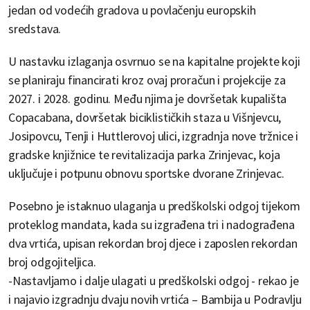
jedan od vodećih gradova u povlačenju europskih
sredstava.
U nastavku izlaganja osvrnuo se na kapitalne projekte koji
se planiraju financirati kroz ovaj proračun i projekcije za
2027. i 2028. godinu. Među njima je dovršetak kupališta
Copacabana, dovršetak biciklističkih staza u Višnjevcu,
Josipovcu, Tenji i Huttlerovoj ulici, izgradnja nove tržnice i
gradske knjižnice te revitalizacija parka Zrinjevac, koja
uključuje i potpunu obnovu sportske dvorane Zrinjevac.
Posebno je istaknuo ulaganja u predškolski odgoj tijekom
proteklog mandata, kada su izgrađena tri i nadograđena
dva vrtića, upisan rekordan broj djece i zaposlen rekordan
broj odgojiteljica.
-Nastavljamo i dalje ulagati u predškolski odgoj - rekao je
i najavio izgradnju dvaju novih vrtića – Bambija u Podravlju