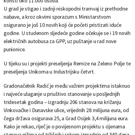
koristi oko 11.000 osoba.
U grad je stigao i zadnji niskopodni tramvaj iz prethodne
nabave, a kroz okvirni sporazum s Ministarstvom
osigurano je još 10 novih koji će početi pristizati iduće
godine. U studenom sljedeće godine očekuje se i 19 novih
električnih autobusa za GPP, uz puštanje u rad nove
punionice.
U tijeku su i projekti preseljenja Remize na Zeleno Polje te
preseljenja Unikoma u Industrijsku četvrt.
Gradonačelnik Radić je među važnim projektima istaknuo
i najveće ulaganje u priuštivo stanovanje u posljednjih
tridesetak godina – izgradnju 206 stanova na križanju
Vinkovačke i Dunavske ulice, vrijednih 28 milijuna eura, od
čega država osigurava 25, a Grad Osijek 3,4 milijuna eura.
Kako je rekao, riječ je o povijesnom projektu s cijenama
stanova nižima od tržišnih i rokom izgradnje od 540 dana.