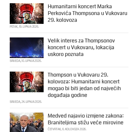
Humanitarni koncert Marka
Perkovića Thompsona u Vukovaru
29. kolovoza
PETAK, 19. LIPNJA 2026.
Velik interes za Thompsonov
koncert u Vukovaru, lokacija
uskoro poznata
SRIJEDA, 10. LIPNJA 2026.
Thompson u Vukovaru 29.
kolovoza: Humanitarni koncert
mogao bi biti jedan od najvećih
događaja godine
SRIJEDA, 24. LIPNJA 2026.
Medved najavio izmjene zakona:
Braniteljima stižu veće mirovine
ČETVRTAK, 6. KOLOVOZA 2026.