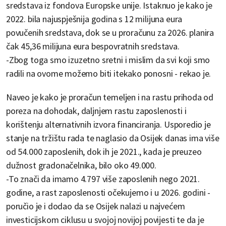
sredstava iz fondova Europske unije. Istaknuo je kako je
2022. bila najuspješnija godina s 12 milijuna eura
povučenih sredstava, dok se u proračunu za 2026. planira
čak 45,36 milijuna eura bespovratnih sredstava.
-Zbog toga smo izuzetno sretni i mislim da svi koji smo
radili na ovome možemo biti itekako ponosni - rekao je.
Naveo je kako je proračun temeljen i na rastu prihoda od
poreza na dohodak, daljnjem rastu zaposlenosti i
korištenju alternativnih izvora financiranja. Usporedio je
stanje na tržištu rada te naglasio da Osijek danas ima više
od 54.000 zaposlenih, dok ih je 2021., kada je preuzeo
dužnost gradonačelnika, bilo oko 49.000.
-To znači da imamo 4.797 više zaposlenih nego 2021.
godine, a rast zaposlenosti očekujemo i u 2026. godini -
poručio je i dodao da se Osijek nalazi u najvećem
investicijskom ciklusu u svojoj novijoj povijesti te da je