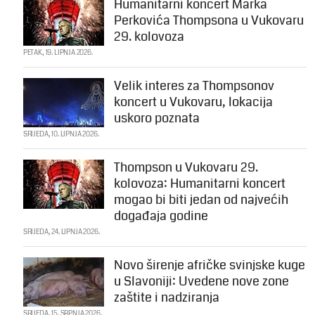
Humanitarni koncert Marka
Perkovića Thompsona u Vukovaru
29. kolovoza
PETAK, 19. LIPNJA 2026.
Velik interes za Thompsonov
koncert u Vukovaru, lokacija
uskoro poznata
SRIJEDA, 10. LIPNJA 2026.
Thompson u Vukovaru 29.
kolovoza: Humanitarni koncert
mogao bi biti jedan od najvećih
događaja godine
SRIJEDA, 24. LIPNJA 2026.
Novo širenje afričke svinjske kuge
u Slavoniji: Uvedene nove zone
zaštite i nadziranja
SRIJEDA, 15. SRPNJA 2026.