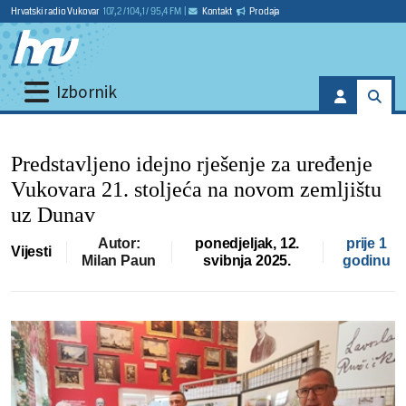
Hrvatski radio Vukovar
107,2 / 104,1 / 95,4 FM
|
Kontakt
Prodaja
Izbornik
Predstavljeno idejno rješenje za uređenje
Vukovara 21. stoljeća na novom zemljištu
uz Dunav
Autor:
ponedjeljak, 12.
prije 1
Vijesti
Milan Paun
svibnja 2025.
godinu